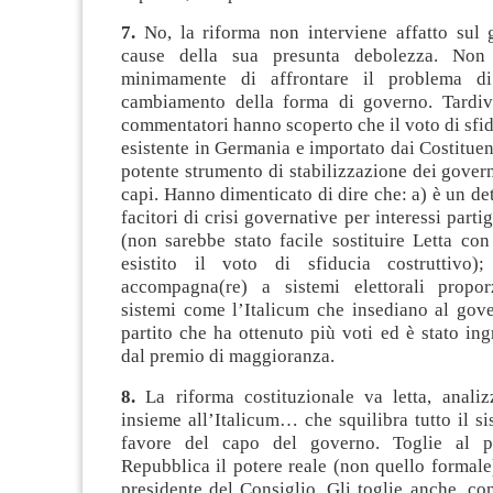
7.
No, la riforma non interviene affatto sul 
cause della sua presunta debolezza. Non
minimamente di affrontare il problema d
cambiamento della forma di governo. Tardiv
commentatori hanno scoperto che il voto di sfid
esistente in Germania e importato dai Costituen
potente strumento di stabilizzazione dei governi
capi. Hanno dimenticato di dire che: a) è un det
facitori di crisi governative per interessi parti
(non sarebbe stato facile sostituire Letta co
esistito il voto di sfiducia costruttivo)
accompagna(re) a sistemi elettorali propor
sistemi come l’Italicum che insediano al gove
partito che ha ottenuto più voti ed è stato ing
dal premio di maggioranza.
8.
La riforma costituzionale va letta, analiz
insieme all’Italicum… che squilibra tutto il si
favore del capo del governo. Toglie al pr
Repubblica il potere reale (non quello formale
presidente del Consiglio. Gli toglie anche, c