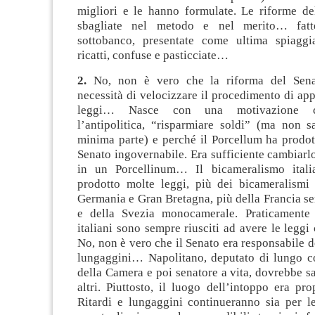
migliori e le hanno formulate. Le riforme d
sbagliate nel metodo e nel merito… fatt
sottobanco, presentate come ultima spiaggi
ricatti, confuse e pasticciate…
2.
No, non è vero che la riforma del Sena
necessità di velocizzare il procedimento di ap
leggi… Nasce con una motivazione c
l’antipolitica, “risparmiare soldi” (ma non s
minima parte) e perché il Porcellum ha prodot
Senato ingovernabile. Era sufficiente cambiarl
in un Porcellinum… Il bicameralismo ital
prodotto molte leggi, più dei bicameralismi d
Germania e Gran Bretagna, più della Francia s
e della Svezia monocamerale. Praticamente 
italiani sono sempre riusciti ad avere le leg
No, non è vero che il Senato era responsabile de
lungaggini… Napolitano, deputato di lungo co
della Camera e poi senatore a vita, dovrebbe s
altri. Piuttosto, il luogo dell’intoppo era pr
Ritardi e lungaggini continueranno sia per le