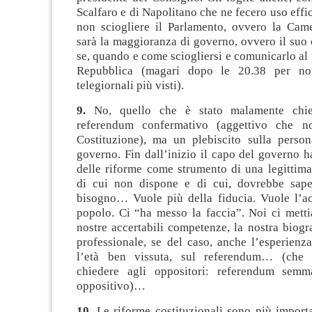
Scalfaro e di Napolitano che ne fecero uso effic
non sciogliere il Parlamento, ovvero la Came
sarà la maggioranza di governo, ovvero il suo c
se, quando e come sciogliersi e comunicarlo al 
Repubblica (magari dopo le 20.38 per no
telegiornali più visti).
9.
No, quello che è stato malamente chi
referendum confermativo (aggettivo che no
Costituzione), ma un plebiscito sulla perso
governo. Fin dall’inizio il capo del governo h
delle riforme come strumento di una legittima
di cui non dispone e di cui, dovrebbe sape
bisogno… Vuole più della fiducia. Vuole l’a
popolo. Ci “ha messo la faccia”. Noi ci metti
nostre accertabili competenze, la nostra biogr
professionale, se del caso, anche l’esperienz
l’età ben vissuta, sul referendum… (che 
chiedere agli oppositori: referendum semma
oppositivo)…
10.
Le riforme costituzionali sono più importa