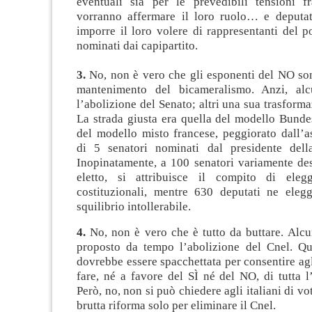
eventuali sia per le prevedibili tensioni f
vorranno affermare il loro ruolo… e deputa
imporre il loro volere di rappresentanti del 
nominati dai capipartito.
3.
No, non è vero che gli esponenti del NO son
mantenimento del bicameralismo. Anzi, alc
l’abolizione del Senato; altri una sua trasform
La strada giusta era quella del modello Bunde
del modello misto francese, peggiorato dall’a
di 5 senatori nominati dal presidente del
Inopinatamente, a 100 senatori variamente des
eletto, si attribuisce il compito di eleg
costituzionali, mentre 630 deputati ne ele
squilibrio intollerabile.
4.
No, non è vero che è tutto da buttare. Alcu
proposto da tempo l’abolizione del Cnel. Qu
dovrebbe essere spacchettata per consentire agli
fare, né a favore del SÌ né del NO, di tutta l
Però, no, non si può chiedere agli italiani di vo
brutta riforma solo per eliminare il Cnel.