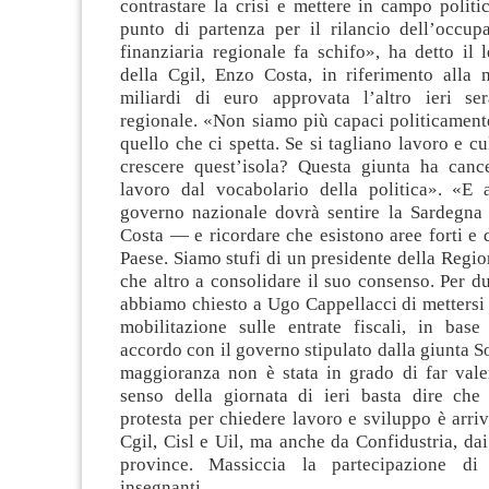
contrastare la crisi e mettere in campo politi
punto di partenza per il rilancio dell’occup
finanziaria regionale fa schifo», ha detto il 
della Cgil, Enzo Costa, in riferimento alla
miliardi di euro approvata l’altro ieri se
regionale. «Non siamo più capaci politicament
quello che ci spetta. Se si tagliano lavoro e c
crescere quest’isola? Questa giunta ha cance
lavoro dal vocabolario della politica». «E
governo nazionale dovrà sentire la Sardegn
Costa — e ricordare che esistono aree forti e 
Paese. Siamo stufi di un presidente della Regi
che altro a consolidare il suo consenso. Per 
abbiamo chiesto a Ugo Cappellacci di mettersi 
mobilitazione sulle entrate fiscali, in bas
accordo con il governo stipulato dalla giunta So
maggioranza non è stata in grado di far valer
senso della giornata di ieri basta dire che 
protesta per chiedere lavoro e sviluppo è arri
Cgil, Cisl e Uil, ma anche da Confidustria, da
province. Massiccia la partecipazione di
insegnanti.