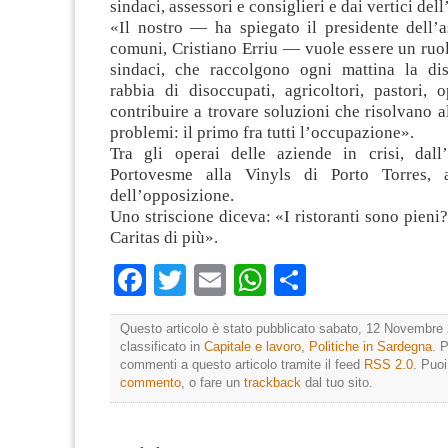
sindaci, assessori e consiglieri e dai vertici del
«Il nostro — ha spiegato il presidente dell’a
comuni, Cristiano Erriu — vuole essere un ruol
sindaci, che raccolgono ogni mattina la di
rabbia di disoccupati, agricoltori, pastori, 
contribuire a trovare soluzioni che risolvano a
problemi: il primo fra tutti l’occupazione».
Tra gli operai delle aziende in crisi, dall
Portovesme alla Vinyls di Porto Torres, a
dell’opposizione.
Uno striscione diceva: «I ristoranti sono pieni
Caritas di più».
Facebook
Twitter
Email
WhatsApp
Condividi
Questo articolo è stato pubblicato sabato, 12 Novembre 
classificato in
Capitale e lavoro
,
Politiche in Sardegna
. 
commenti a questo articolo tramite il feed
RSS 2.0
. Puo
commento
, o fare un
trackback
dal tuo sito.