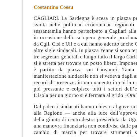
Costantino Cossu
CAGLIARI. La Sardegna è scesa in piazza pe
svolta nelle politiche economiche regionali 
sessantamila hanno partecipato a Cagliari all
in occasione dello sciopero generale proclam
da
Cgil, Cisl e Uil e a cui hanno aderito anche 
altre sigle sindacali. In piazza Yenne si sono te
tre segretari generali e lungo tutto il largo Carl
si è stretta per trovare un posto libero. Impone
è partito da piazza san Giovanni. Tanta
manifestazione sindacale non si vedeva dagli a
record di presenze, in un momento in cui la cr
più pressante e colpisce tutti i settori dell
L’isola per un giorno si è fermata al grido «Ora 
Dal palco i sindacati hanno chiesto al governo
alla Regione — anche alla luce dell’approv
della giunta di centrodestra presieduta da Ug
una manovra finanziaria non condivisa dalle pa
cambio di marcia per trovare strumenti st