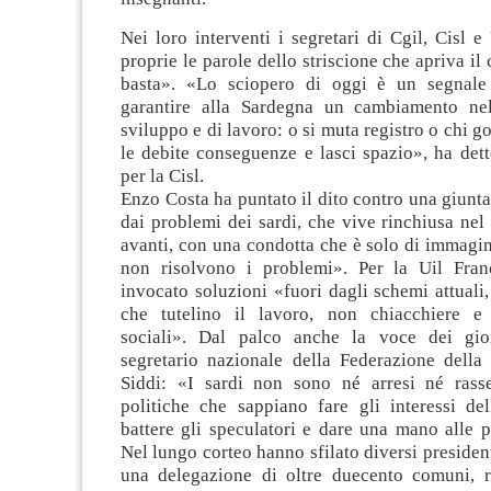
Nei loro interventi i segretari di Cgil, Cisl e
proprie le parole dello striscione che apriva il
basta». «Lo sciopero di oggi è un segnale 
garantire alla Sardegna un cambiamento nel
sviluppo e di lavoro: o si muta registro o chi g
le debite conseguenze e lasci spazio», ha de
per la Cisl.
Enzo Costa ha puntato il dito contro una giunt
dai problemi dei sardi, che vive rinchiusa nel
avanti, con una condotta che è solo di immagin
non risolvono i problemi». Per la Uil Fran
invocato soluzioni «fuori dagli schemi attuali,
che tutelino il lavoro, non chiacchiere e 
sociali». Dal palco anche la voce dei gior
segretario nazionale della Federazione della
Siddi: «I sardi non sono né arresi né rass
politiche che sappiano fare gli interessi del
battere gli speculatori e dare una mano alle 
Nel lungo corteo hanno sfilato diversi president
una delegazione di oltre duecento comuni, r