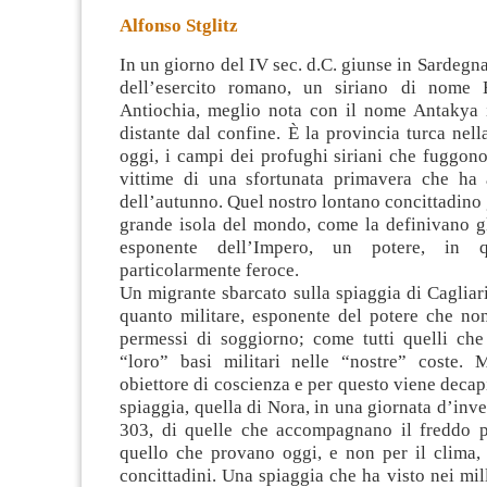
Alfonso Stglitz
In un giorno del IV sec. d.C. giunse in Sardegna
dell’esercito romano, un siriano di nome E
Antiochia, meglio nota con il nome Antakya 
distante dal confine. È la provincia turca nell
oggi, i
campi dei profughi siriani che fuggono 
vittime di una sfortunata primavera che ha 
dell’autunno. Quel nostro lontano concittadino 
grande isola del mondo, come la definivano gl
esponente dell’Impero, un potere, in 
particolarmente feroce.
Un migrante sbarcato sulla spiaggia di Cagliari
quanto militare, esponente del potere che no
permessi di soggiorno; come tutti quelli che
“loro” basi militari nelle “nostre” coste.
obiettore di coscienza e per questo viene decapi
spiaggia, quella di Nora, in una giornata d’inv
303, di quelle che accompagnano il freddo 
quello che provano oggi, e non per il clima, 
concittadini. Una spiaggia che ha visto nei mil