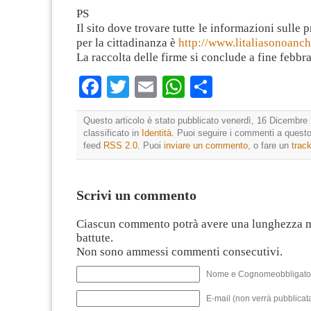
PS
Il sito dove trovare tutte le informazioni sulle 
per la cittadinanza è
http://www.litaliasonoanchi
La raccolta delle firme si conclude a fine febbr
Facebook
Twitter
Email
WhatsApp
Condividi
Questo articolo è stato pubblicato venerdì, 16 Dicembre 
classificato in
Identità
. Puoi seguire i commenti a questo 
feed
RSS 2.0
. Puoi
inviare un commento
, o fare un
trac
Scrivi un commento
Ciascun commento potrà avere una lunghezza 
battute.
Non sono ammessi commenti consecutivi.
Nome e Cognomeobbligato
E-mail (non verrà pubblicata