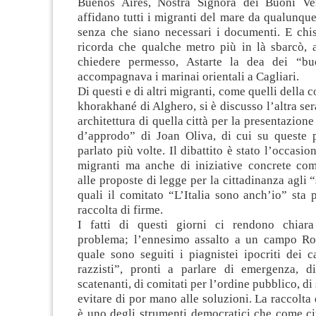
Buenos Aires, Nostra Signora dei Buoni Ven
affidano tutti i migranti del mare da qualunqu
senza che siano necessari i documenti. E chi
ricorda che qualche metro più in là sbarcò, 
chiedere permesso, Astarte la dea dei “bu
accompagnava i marinai orientali a Cagliari.
Di questi e di altri migranti, come quelli della
khorakhané di Alghero, si è discusso l’altra ser
architettura di quella città per la presentazione
d’approdo” di Joan Oliva, di cui su queste
parlato più volte. Il dibattito è stato l’occasio
migranti ma anche di iniziative concrete com
alle proposte di legge per la cittadinanza agli “
quali il comitato “L’Italia sono anch’io” sta
raccolta di firme.
I fatti di questi giorni ci rendono chiara 
problema; l’ennesimo assalto a un campo Ro
quale sono seguiti i piagnistei ipocriti dei c
razzisti”, pronti a parlare di emergenza, di 
scatenanti, di comitati per l’ordine pubblico, di
evitare di por mano alle soluzioni. La raccolta 
è uno degli strumenti democratici che come ci