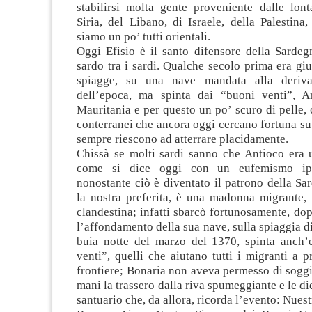
stabilirsi molta gente proveniente dalle lont
Siria, del Libano, di Israele, della Palestina,
siamo un po’ tutti orientali.
Oggi Efisio è il santo difensore della Sardeg
sardo tra i sardi. Qualche secolo prima era giu
spiagge, su una nave mandata alla deriva 
dell’epoca, ma spinta dai “buoni venti”, A
Mauritania e per questo un po’ scuro di pelle,
conterranei che ancora oggi cercano fortuna s
sempre riescono ad atterrare placidamente.
Chissà se molti sardi sanno che Antioco era 
come si dice oggi con un eufemismo ipoc
nonostante ciò è diventato il patrono della Sa
la nostra preferita, è una madonna migrante,
clandestina; infatti sbarcò fortunosamente, dop
l’affondamento della sua nave, sulla spiaggia di
buia notte del marzo del 1370, spinta anch’
venti”, quelli che aiutano tutti i migranti a p
frontiere; Bonaria non aveva permesso di sogg
mani la trassero dalla riva spumeggiante e le di
santuario che, da allora, ricorda l’evento: Nues