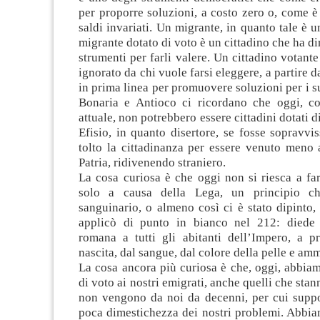
per proporre soluzioni, a costo zero o, come è
saldi invariati. Un migrante, in quanto tale è u
migrante dotato di voto è un cittadino che ha diri
strumenti per farli valere. Un cittadino votant
ignorato da chi vuole farsi eleggere, a partire 
in prima linea per promuovere soluzioni per i su
Bonaria e Antioco ci ricordano che oggi, c
attuale, non potrebbero essere cittadini dotati di 
Efisio, in quanto disertore, se fosse sopravvi
tolto la cittadinanza per essere venuto meno a
Patria, ridivenendo straniero.
La cosa curiosa è che oggi non si riesca a fa
solo a causa della Lega, un principio ch
sanguinario, o almeno così ci è stato dipinto
applicò di punto in bianco nel 212: diede 
romana a tutti gli abitanti dell’Impero, a pr
nascita, dal sangue, dal colore della pelle e am
La cosa ancora più curiosa è che, oggi, abbiamo
di voto ai nostri emigrati, anche quelli che stan
non vengono da noi da decenni, per cui sup
poca dimestichezza dei nostri problemi. Abbia