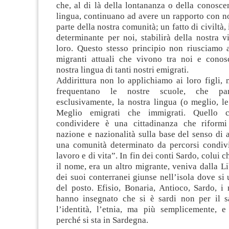
che, al di là della lontananza o della conosce
lingua, continuano ad avere un rapporto con no
parte della nostra comunità; un fatto di civiltà, 
determinante per noi, stabilirà della nostra 
loro. Questo stesso principio non riusciamo a
migranti attuali che vivono tra noi e cono
nostra lingua di tanti nostri emigrati.
Addirittura non lo applichiamo ai loro figli, n
frequentano le nostre scuole, che parl
esclusivamente, la nostra lingua (o meglio, le
Meglio emigrati che immigrati. Quello
condividere è una cittadinanza che riformi
nazione e nazionalità sulla base del senso di
una comunità determinato da percorsi condivis
lavoro e di vita”. In fin dei conti Sardo, colui c
il nome, era un altro migrante, veniva dalla Li
dei suoi conterranei giunse nell’isola dove si u
del posto. Efisio, Bonaria, Antioco, Sardo, i 
hanno insegnato che si è sardi non per il 
l’identità, l’etnia, ma più semplicemente, e
perché si sta in Sardegna.