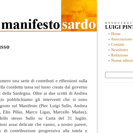
associaz
LUIGI PI
Home
Associazione
Contatti
usso
Newsletter
Redazione
Norme editori
mero una serie di contributi e riflessioni sulla
lla cosidetta tassa sul lusso creata dal governo
della Sardegna. Oltre ai due scritti di Andrea
o pubblichiamo gli interventi che si sono
agosto sul Manifesto (Pier Luigi Sullo, Andrea
 Elio Pillai, Marco Ligas, Marcello Madau),
ello stesso Sullo su Carta del 31 luglio.
oni assai delicate che vanno, a nostro parere,
à di contribuzione progressiva alla tutela e