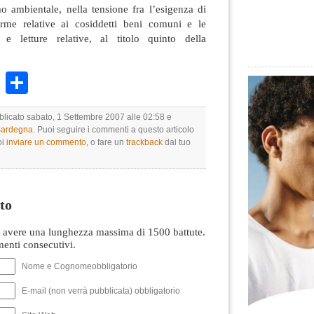
o ambientale, nella tensione fra l’esigenza di
orme relative ai cosiddetti beni comuni e le
 e letture relative, al titolo quinto della
k
r
ail
WhatsApp
Condividi
bblicato sabato, 1 Settembre 2007 alle 02:58 e
 Sardegna
. Puoi seguire i commenti a questo articolo
oi
inviare un commento
, o fare un
trackback
dal tuo
to
avere una lunghezza massima di 1500 battute.
nti consecutivi.
Nome e Cognomeobbligatorio
E-mail (non verrà pubblicata) obbligatorio