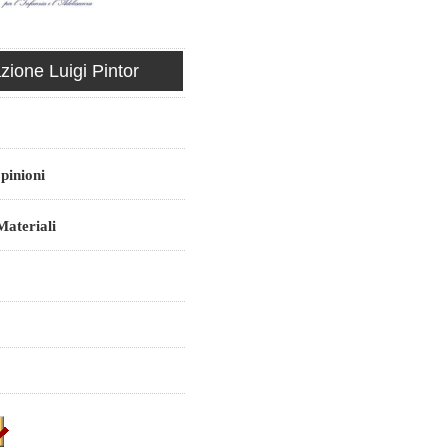
ione Luigi Pintor
pinioni
ateriali