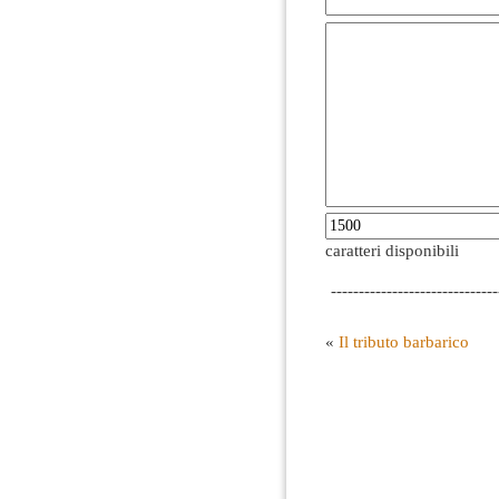
caratteri disponibili
------------------------------
«
Il tributo barbarico