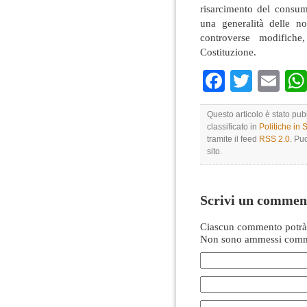
risarcimento del consum
una generalità delle n
controverse modifiche,
Costituzione.
Faceboo
Twitte
Em
Questo articolo è stato pu
classificato in
Politiche in
tramite il feed
RSS 2.0
. Pu
sito.
Scrivi un commen
Ciascun commento potrà 
Non sono ammessi comme