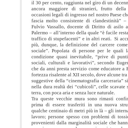
il 30 per cento, raggiunta nel giro di un decenn
ancora maggiore di stranieri, frutto dell
occasioni legali di ingresso nel nostro Paese c
fascia molto consistente di clandestinità” –
Fulvio Vassallo, docente di Diritto di asilo a
Palermo – all’interno della quale “è facile rest
traffico di stupefacenti” e in altri reati. Si ac
più, dunque, la definizione del carcere come
sociale”. Popolata di persone per le quali 
condizione quasi inevitabile, “prive di punti
sociali, culturali e lavorativi”, secondo Eug
che da anni presta servizio come educatore a 
fortezza risalente al XII secolo, dove alcune tr
suggestive della “cinematografia carceraria” s
nella dura realtà dei “cubicoli”, celle scavate 
terra, con poca aria e senza luce naturale.
Tra queste vecchie mura sono rimasti confi
prima di essere trasferiti in una nuova strut
qualche centinaio di metri più in là – gli intern
lavoro; persone spesso con problemi di toss
provenienti dalla marginalità sociale che hann