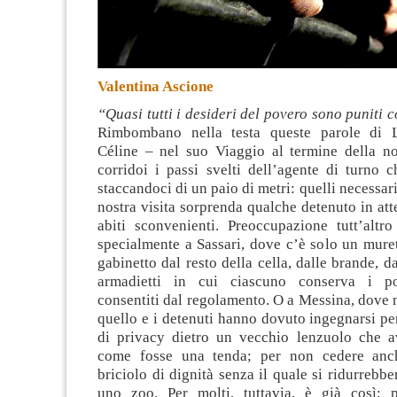
Valentina Ascione
“Quasi tutti i desideri del povero sono puniti 
Rimbombano nella testa queste parole di L
Céline – nel suo Viaggio al termine della n
corridoi i passi svelti dell’agente di turno c
staccandoci di un paio di metri: quelli necessari
nostra visita sorprenda qualche detenuto in at
abiti sconvenienti. Preoccupazione tutt’altro
specialmente a Sassari, dove c’è solo un muret
gabinetto dal resto della cella, dalle brande, d
armadietti in cui ciascuno conserva i p
consentiti dal regolamento. O a Messina, dove
quello e i detenuti hanno dovuto ingegnarsi pe
di privacy dietro un vecchio lenzuolo che a
come fosse una tenda; per non cedere anch
briciolo di dignità senza il quale si ridurrebbe
uno zoo. Per molti, tuttavia, è già così; 