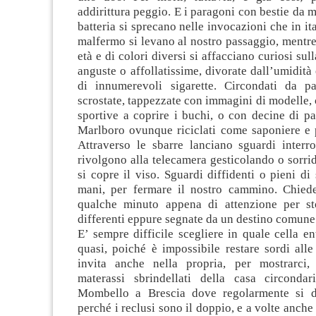
addirittura peggio. E i paragoni con bestie da m
batteria si sprecano nelle invocazioni che in it
malfermo si levano al nostro passaggio, mentre v
età e di colori diversi si affacciano curiosi sull
anguste o affollatissime, divorate dall’umidità
di innumerevoli sigarette. Circondati da p
scrostate, tappezzate con immagini di modelle, c
sportive a coprire i buchi, o con decine di pa
Marlboro ovunque riciclati come saponiere e p
Attraverso le sbarre lanciano sguardi interro
rivolgono alla telecamera gesticolando o sorr
si copre il viso. Sguardi diffidenti o pieni di
mani, per fermare il nostro cammino. Chied
qualche minuto appena di attenzione per stor
differenti eppure segnate da un destino comune
E’ sempre difficile scegliere in quale cella en
quasi, poiché è impossibile restare sordi alle
invita anche nella propria, per mostrarci,
materassi sbrindellati della casa circonda
Mombello a Brescia dove regolarmente si d
perché i reclusi sono il doppio, e a volte anche 