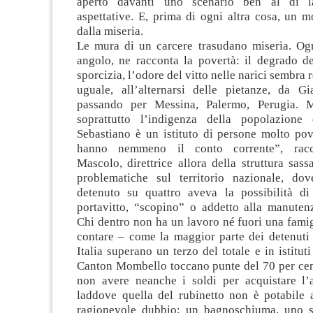
aperto davanti uno scenario ben al di l
aspettative. E, prima di ogni altra cosa, un 
dalla miseria.
Le mura di un carcere trasudano miseria. Ogn
angolo, ne racconta la povertà: il degrado del
sporcizia, l’odore del vitto nelle narici sembra 
uguale, all’alternarsi delle pietanze, da Gi
passando per Messina, Palermo, Perugia. 
soprattutto l’indigenza della popolazione 
Sebastiano è un istituto di persone molto pov
hanno nemmeno il conto corrente”, racc
Mascolo, direttrice allora della struttura sassa
problematiche sul territorio nazionale, d
detenuto su quattro aveva la possibilità d
portavitto, “scopino” o addetto alla manutenz
Chi dentro non ha un lavoro né fuori una famig
contare – come la maggior parte dei detenuti 
Italia superano un terzo del totale e in istitut
Canton Mombello toccano punte del 70 per cent
non avere neanche i soldi per acquistare l’
laddove quella del rubinetto non è potabile a
ragionevole dubbio; un bagnoschiuma, uno s