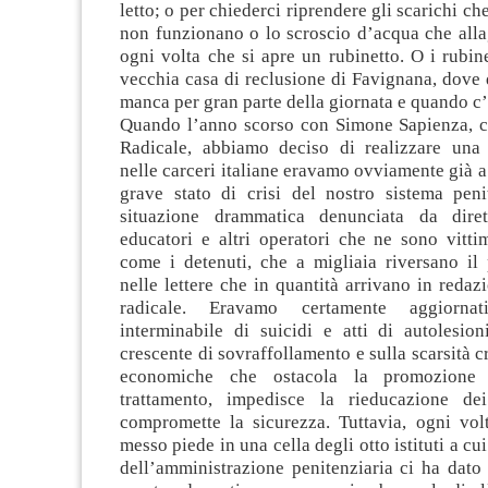
letto; o per chiederci riprendere gli scarichi c
non funzionano o lo scroscio d’acqua che alla
ogni volta che si apre un rubinetto. O i rubine
vecchia casa di reclusione di Favignana, dove 
manca per gran parte della giornata e quando c’è
Quando l’anno scorso con Simone Sapienza, c
Radicale, abbiamo deciso di realizzare una 
nelle carceri italiane eravamo ovviamente già 
grave stato di crisi del nostro sistema penit
situazione drammatica denunciata da diretto
educatori e altri operatori che ne sono vitti
come i detenuti, che a migliaia riversano il 
nelle lettere che in quantità arrivano in redazi
radicale. Eravamo certamente aggiornat
interminabile di suicidi e atti di autolesion
crescente di sovraffollamento e sulla scarsità c
economiche che ostacola la promozione d
trattamento, impedisce la rieducazione de
compromette la sicurezza. Tuttavia, ogni vo
messo piede in una cella degli otto istituti a cu
dell’amministrazione penitenziaria ci ha dato 