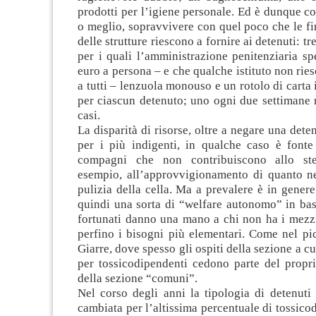
prodotti per l’igiene personale. Ed è dunque cos
o meglio, sopravvivere con quel poco che le fi
delle strutture riescono a fornire ai detenuti: tre
per i quali l’amministrazione penitenziaria s
euro a persona – e che qualche istituto non ries
a tutti – lenzuola monouso e un rotolo di carta 
per ciascun detenuto; uno ogni due settimane 
casi.
La disparità di risorse, oltre a negare una dete
per i più indigenti, in qualche caso è fonte 
compagni che non contribuiscono allo st
esempio, all’approvvigionamento di quanto ne
pulizia della cella. Ma a prevalere è in genere 
quindi una sorta di “welfare autonomo” in bas
fortunati danno una mano a chi non ha i mezzi
perfino i bisogni più elementari. Come nel pi
Giarre, dove spesso gli ospiti della sezione a c
per tossicodipendenti cedono parte del propri
della sezione “comuni”.
Nel corso degli anni la tipologia di detenuti
cambiata per l’altissima percentuale di tossicod