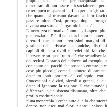
propria pena, ma che per riacquistare la 
dimostrare di non essere più socialmente peri
criteri poco trasparenti perfino per i magistrati
che quando si trovano davanti ai loro fascico
passare oltre. Così, proroga dopo proroga 
diventa una sorta di “ergastolo bianco”.
L’incertezza normativa è uno degli aspetti più c
penitenziaria. E fa il paio con l’enorme potere 
direttori che hanno strettissimi margini d
gestione delle risorse economiche, distribui
capitoli di spesa rigidi e predefiniti. Ma ch
intervenire su quasi tutto ciò che scandisce la
dei reclusi. L’orario delle docce, ad esempio, le
contenuto dei pacchi che possono entrare in ca
cose più piccole, come il numero di carame
detenuto può portare al colloquio con i
Concessioni e divieti, piccoli o grandi, di cu
detenuti ignorano la ragione. E che tuttavia 
differenza in un sistema disumano, oltre che i
profilo costituzionale.
“Una monarchia. Perché tutto quello che succed
dentro, non esce mai fuori niente”, chiosa in