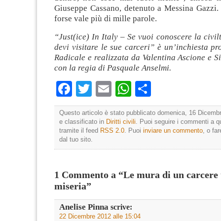
Giuseppe Cassano, detenuto a Messina Gazzi. 
forse vale più di mille parole.
“Just(ice) In Italy – Se vuoi conoscere la civil
devi visitare le sue carceri” è un’inchiesta p
Radicale e realizzata da Valentina Ascione e 
con la regia di Pasquale Anselmi.
Facebook
Twitter
Email
WhatsApp
Condividi
Questo articolo è stato pubblicato domenica, 16 Dicembr
e classificato in
Diritti civili
. Puoi seguire i commenti a q
tramite il feed
RSS 2.0
. Puoi
inviare un commento
, o fa
dal tuo sito.
1 Commento a “Le mura di un carcere
miseria”
Anelise Pinna
scrive:
22 Dicembre 2012 alle 15:04