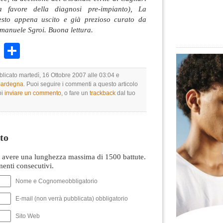
a favore della diagnosi pre-impianto), La
esto appena uscito e già prezioso curato da
manuele Sgroi. Buona lettura.
k
r
ail
WhatsApp
Condividi
blicato martedì, 16 Ottobre 2007 alle 03:04 e
 Sardegna
. Puoi seguire i commenti a questo articolo
oi
inviare un commento
, o fare un
trackback
dal tuo
to
avere una lunghezza massima di 1500 battute.
nti consecutivi.
Nome e Cognomeobbligatorio
E-mail (non verrà pubblicata) obbligatorio
Sito Web