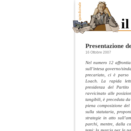
Presentazione d
16 Ottobre 2007
Nel numero 12 affrontia
sull’intesa governo/sind
precariato, ci è parso 
Loach. La rapida lett
presidenza del Partit
ravvicinato alle posizi
tangibili, è preceduta da
piena composizione del
sulla statutaria, propo
strategie in atto sull’
parchi, mentre, dalla co
temi: la marcia per la pa