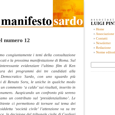
associaz
LUIGI PI
Home
Associazione
Contatti
el numero 12
Newsletter
Redazione
Norme editori
mo congiuntamente i temi della consultazione
acati e la prossima manifestazione di Roma. Sul
interessante evidenziare l’ultimo film di Ken
ura dei programmi dei tre candidati alla
o Democratico Sardo, con uno sguardo più
oni di Renato Soru, le uniche in qualche modo
 un commento ‘a caldo’ sui risultati, inserito in
 numero. Auspicando un confronto più sereno
niamo un contributo sul ‘presidenzialismo’. Le
ambiente ci permettono di tornare sul tema dei
siddetta ‘società civile’ l’attenzione va su tre
ce, la decisione del tribunale civile di Cagliari