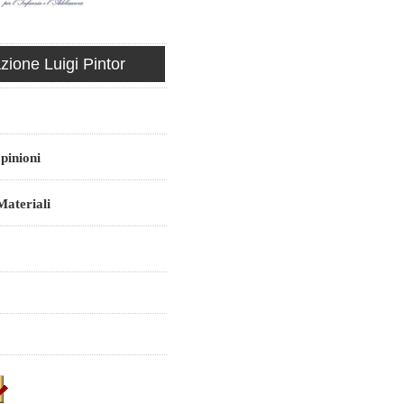
ione Luigi Pintor
pinioni
ateriali