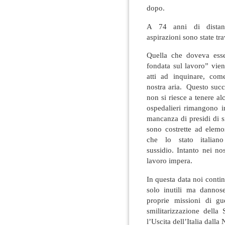
dopo.
A 74 anni di distanz
aspirazioni sono state trav
Quella che doveva esse
fondata sul lavoro” vien
atti ad inquinare, co
nostra aria. Questo suc
non si riesce a tenere alc
ospedalieri rimangono i
mancanza di presidi di s
sono costrette ad elemos
che lo stato italian
sussidio. Intanto nei no
lavoro impera.
In questa data noi conti
solo inutili ma dannos
proprie missioni di g
smilitarizzazione della
l’Uscita dell’Italia dall