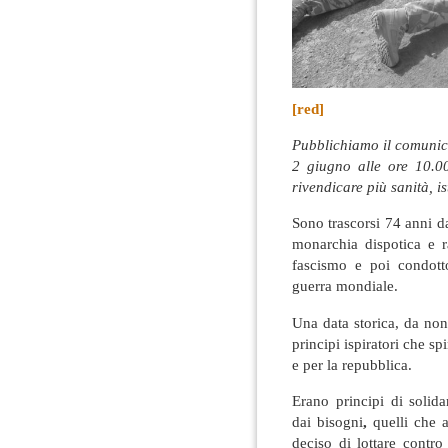
[red]
Pubblichiamo il comunica
2 giugno alle ore 10.0
rivendicare più sanità, i
Sono trascorsi 74 anni d
monarchia dispotica e r
fascismo e poi condotto
guerra mondiale.
Una data storica, da no
principi ispiratori che sp
e per la repubblica.
Erano principi di solida
dai bisogni
,
quelli che 
deciso di lottare contr