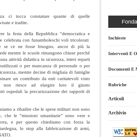
a ci tocca constatare quante di quelle
Fondaz
isate e tradite.
re la festa della Repubblica “democratica e
Inchieste
e celebrata con funamboleschi voli tricolorati
me se ce ne fosse bisogno, ancor di più la
cede mentre le scuole rimangono chiuse perché
Interventi E O
una attività didattica in sicurezza, interi reparti
nutilizzati o per mancanza di personale o per
Documenti E M
icurezza, mentre decine di migliaia di famiglie
inare un contributo da enti caritatevoli visto
Rubriche
o non riesce ad elargire loro il giusto
stri ospedali la precarizzazione dei rapporti di
Articoli
nuiamo a ribadire che le spese militari non sono
Archivio
e, che le “missioni umanitarie” sono vere e
uerra, e per questo chiediamo con forza la
 Sardegna, lo stop alla fabbricazione di armi,
a NATO.