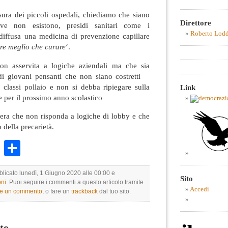
sura dei piccoli ospedali, chiediamo che siano
Direttore
dove non esistono, presidi sanitari come i
Roberto Lod
diffusa una medicina di prevenzione capillare
re meglio che curare
‘.
n asservita a logiche aziendali ma che sia
 di giovani pensanti che non siano costretti
 classi pollaio e non si debba ripiegare sulla
Link
e per il prossimo anno scolastico
ibera che non risponda a logiche di lobby e
che
o della precarietà.
k
r
ail
WhatsApp
Condividi
blicato lunedì, 1 Giugno 2020 alle 00:00 e
Sito
ni
. Puoi seguire i commenti a questo articolo tramite
Accedi
re un commento
, o fare un
trackback
dal tuo sito.
to