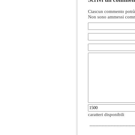
Ciascun commento potrà 
Non sono ammessi comme
caratteri disponibili
------------------------------