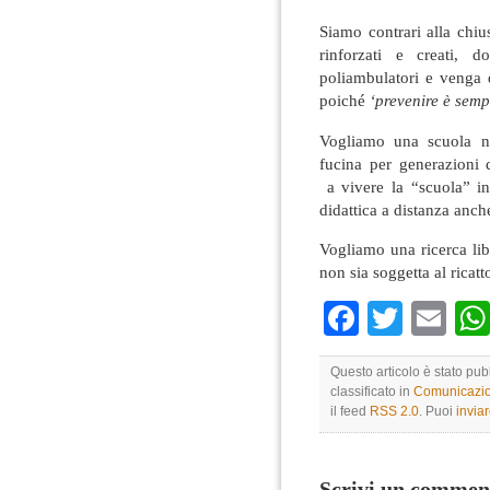
Siamo contrari alla chiu
rinforzati e creati, 
poliambulatori e venga 
poiché
‘prevenire è semp
Vogliamo una scuola no
fucina per generazioni
a vivere la “scuola” in
didattica a distanza anch
Vogliamo una
ricerca l
non sia soggetta al
ricatt
Faceboo
Twitte
Em
Questo articolo è stato pub
classificato in
Comunicazio
il feed
RSS 2.0
. Puoi
invia
Scrivi un commen