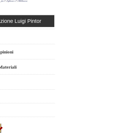
ione Luigi Pintor
pinioni
ateriali