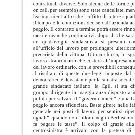
contrattuali diverse. Solo alcune delle forme pi
on call, per esempio) sono state cancellate, ment
leasing, nient’altro che l’affitto di intere squa
il tempo e le condizioni decise dall’azienda ac
peggio. Il contratto a termine potrà essere rinn
mesi e neanche continuativi, dopo di che sarà
un qualsivoglia sindacalista si presenti co
all’ufficio del lavoro per prolungare ulteriorm
precarietà della vittima. Ultima chicca, lo sgr
lavoro straordinario che costerà all’impresa non
del lavoro ordinario, con le prevedibili consegu
Il risultato di queste due leggi imposte dal 
democratico è devastante per la sinistra sociale e
grande sindacato italiano, la Cgil, si sta d
gruppo dirigente in maggioranza disposto a i
pillola per salvare il “governo amico” e una ba
peggio ancora sfiduciata. Basta girare nelle fa
generale nei posti di lavoro per sentirsi ripet
uguali”, quando non “allora meglio Berlusconi
fa pagare le tasse”. Il colpo di grazia alla 
centrosinistra è arrivato con la pretesa di 