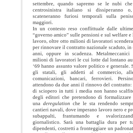
settembre, quando sapremo se le nubi che
centrosinistra italiano si dissiperanno o,
scateneranno furiosi temporali sulla penis
maggiori.
In un contesto reso conflittuale dalle ultim
“governo amico” sulle pensioni e sul welfare e l
lavoro, oltre otto milioni di lavoratori scender
per rinnovare il contratto nazionale scaduto, in
anni, oppure in scadenza. Metalmeccanici 
milioni di lavoratori le cui lotte dal lontano a
‘69 hanno assunto valore politico e generale.
gli statali, gli addetti al commercio, all
comunicazioni, bancari, ferrovieri. Persin
attendono da due anni il rinnovo del contratto: 
di sciopero in tutti i media non hanno scalfi
degli editori che pretendono di formalizzare 
una
deregulation
che le sta rendendo sempre
cantieri navali, dove imperano lavoro nero e pre
subappalti, frantumando e svalorizza
giornalistico. Sarà una battaglia dura per tu
dipendenti, costretti a fronteggiare un padrona