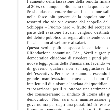
l’aumento della tassazione della rendita finan
al 20%, comunque molto meno della quota che g
Se si andasse a votare domani l’astensione salir
nelle fasce più povere della popolazione. 
tesoretti che via via escono dal cappello del
Schioppa – l’uomo nero –, frutto del recupero
parte dell’evasione fiscale, vengono destinat
del debito pubblico, ai regali alle aziende con 
fiscale e non al welfare e ai salari.
Questa svolta politica spacca la coalizione di
Rifondazione comunista, Pdci, Verdi e gran pa
democratica chiedono di rivedere i punti più 
nuove leggi prima della Finanziaria, facendo ven
di governo qualora non si riaggiustasse la
dell’esecutivo. Per questo stanno crescendo l
grande manifestazione convocata da un f
intellettuali di sinistra e lanciata dai quotidiani
“Liberazione” per il 20 ottobre, una settimana 
che consacreranno il sindaco di Roma alla gu
democratico. Non sarà una manifestazione p
governo ma per dagli una possibilità di resiste
il rapporto spezzato con la sua base. Se il gov