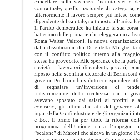
cancellare nella sostanza l’istituto stesso d
contrattuale, quello nazionale di categoria, 
ulteriormente il lavoro sempre più inteso com
dipendente del capitale, sottoposto all’unica le
Il Partito democratico ha iniziato la sua corsa
battesimo delle primarie che eleggeranno a lead
Roma Walter Veltroni, la nuova organizzazion
dalla dissoluzione dei Ds e della Margherita 
con il conflitto politico interno alla maggi
stessa ha provocato. Alle speranze che la parte 
società – lavoratori dipendenti, precari, pen
riposto nella sconfitta elettorale di Berlusconi e
governo Prodi non ha voluto corrispondere atti 
di segnalare un’inversione di tende
redistribuzione della ricchezza che i gove
avevano spostato dai salari ai profitti e a
contrario, gli ultimi due atti del governo o
input della Confindustria e degli organismi int
e Bce. Il primo ha per titolo la riforma dell
programma dell’Unione c’era l’impegno a
“scalone” di Maroni che alzava in un giorno l’e
per chi avesse raccolto almeno 35 anni di contri