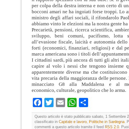
per colpa della destra interna e non certo di un
bocconi amari ne ha ingoiati forse troppi. Lo 
ministro degli affari sociali, il rifondarolo Pa
abbiamo vinto le elezioni ma la nostra gente ha
Precarietà, pensioni, ricerca scientifica, ambie
sviluppo, beni comuni, pacifismo, lotta s
all’evasione fiscale, laicità e autonomia dello 
forti (economici, finanziari, religiosi) e dal p
marca americana sono i titoli dell’appuntamento
I cittadini sardi, più ancora di tutti gli altri it
capire al volo i nessi che tengono insieme q
apparentemente diverse ma che costituiscono l
vita precaria della maggioranza delle persone. 
minacciato G8 alla Maddalena e al mod
economico, culturale, geopolitico che lo arma.
Facebook
Twitter
Email
WhatsApp
Condividi
Questo articolo è stato pubblicato sabato, 1 Settembre 2
classificato in
Capitale e lavoro
,
Politiche in Sardegna
. 
commenti a questo articolo tramite il feed
RSS 2.0
. Puo