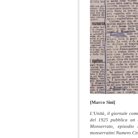
[Marco Sini]
L’Unità, il giornale co
del 1925 pubblica un 
Monserrato, episodio 
monserratini Numero Cin