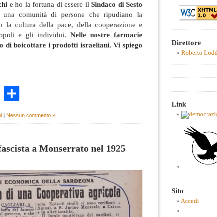
chi
e ho la fortuna di essere il
Sindaco di Sesto
e una comunità di persone che ripudiano la
 la cultura della pace, della cooperazione e
popoli e gli individui.
Nelle nostre farmacie
Direttore
di boicottare i prodotti israeliani. Vi spiego
Roberto Lod
k
r
ail
WhatsApp
Condividi
Link
i
|
Nessun commento »
fascista a Monserrato nel 1925
Sito
Accedi