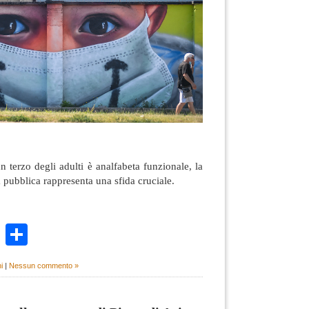
n terzo degli adulti è analfabeta funzionale, la
a pubblica rappresenta una sfida cruciale.
k
r
ail
WhatsApp
Condividi
i
|
Nessun commento »