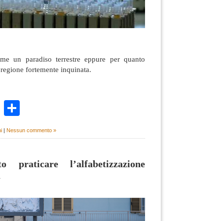
me un paradiso terrestre eppure per quanto
 regione fortemente inquinata.
k
r
ail
WhatsApp
Condividi
i
|
Nessun commento »
 praticare l’alfabetizzazione
a