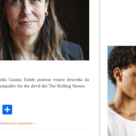
della Giunta Todde potesse essere descritta da
ympathy for the devil dei The Rolling Stones.
k
r
ail
WhatsApp
Condividi
i
|
Nessun commento »