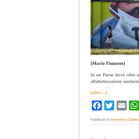
[Mario Fiumene]
In un Paese dove oltre u
alfabetizzazione sanitari
(altro…)
Faceboo
Twitte
Em
Pubblicato in
Interventi e Opinion