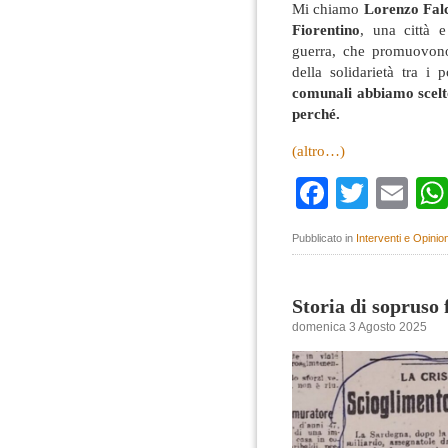
Mi chiamo
Lorenzo Fal
Fiorentino
, una città 
guerra, che promuovono
della solidarietà tra i 
comunali abbiamo scelto 
perché.
(altro…)
Faceboo
Twitte
Em
Pubblicato in
Interventi e Opinion
Storia di sopruso 
domenica 3 Agosto 2025