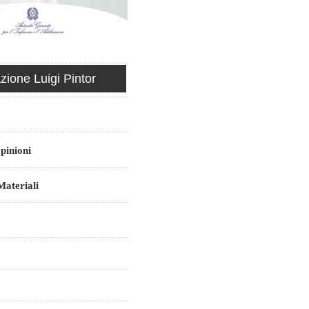
ione Luigi Pintor
pinioni
ateriali