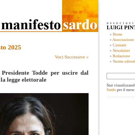
associaz
LUIGI PI
Home
Associazione
Contatti
sto 2025
Newsletter
Redazione
Voci Successive »
Norme editori
 Presidente Todde per uscire dal
a legge elettorale
Stai visualizzand
Sardo
per il mese