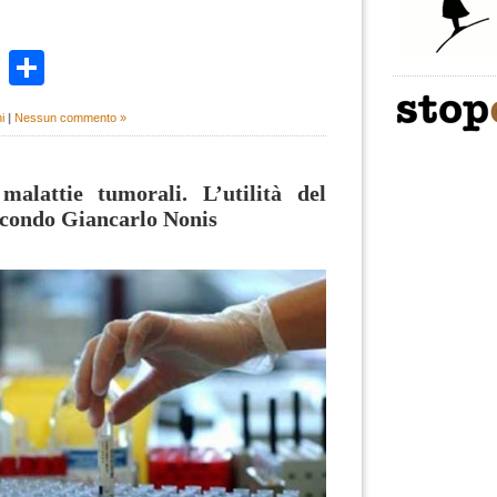
k
r
ail
WhatsApp
Condividi
i
|
Nessun commento »
alattie tumorali. L’utilità del
econdo Giancarlo Nonis