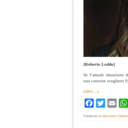
[Roberto Loddo]
Se l’attuale situazione 
una canzone sceglierei S
(altro…)
Faceboo
Twitte
Em
Pubblicato in
Interventi e Opinion