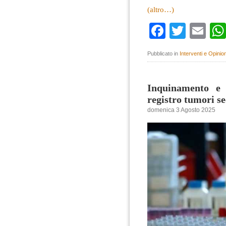
(altro…)
Faceboo
Twitte
Em
Pubblicato in
Interventi e Opinion
Inquinamento e m
registro tumori s
domenica 3 Agosto 2025