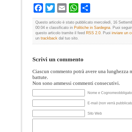
Facebook
Twitter
Email
WhatsApp
Condividi
Questo articolo è stato pubblicato mercoledì, 16 Settemb
00:04 e classificato in
Politiche in Sardegna
. Puoi segui
questo articolo tramite il feed
RSS 2.0
. Puoi
inviare un
un
trackback
dal tuo sito.
Scrivi un commento
Ciascun commento potrà avere una lunghezza 
battute.
Non sono ammessi commenti consecutivi.
Nome e Cognomeobbligato
E-mail (non verrà pubblicata
Sito Web