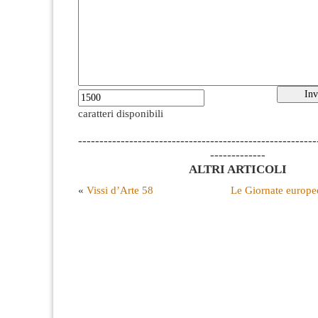
caratteri disponibili
--------------------------------------------------------
-------------
ALTRI ARTICOLI
«
Vissi d’Arte 58
Le Giornate europe