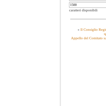
caratteri disponibili
------------------------------
«
Il Consiglio Regi
s
Appello del Comitato sar