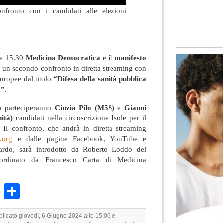
onfronto con i candidati alle elezioni
re 15.30
Medicina Democratica
e
il manifesto
un secondo confronto in diretta streaming con
europee dal titolo
“Difesa della sanità pubblica
a”.
ta parteciperanno
Cinzia Pilo (M5S)
e
Gianni
ità)
candidati nella circoscrizione Isole per il
 Il confronto, che andrà in diretta streaming
.org
e dalle pagine Facebook, YouTube e
ardo, sarà introdotto da Roberto Loddo del
ordinato da Francesco Carta di Medicina
k
r
ail
WhatsApp
Condividi
blicato giovedì, 6 Giugno 2024 alle 15:06 e