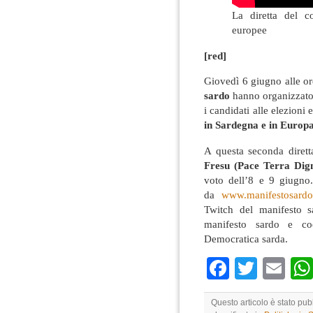
La diretta del c
europee
[red]
Giovedì 6 giugno alle o
sardo
hanno organizzato 
i candidati alle elezioni 
in Sardegna e in Europ
A questa seconda diret
Fresu (Pace Terra Dign
voto dell’8 e 9 giugno.
da
www.manifestosardo
Twitch del manifesto s
manifesto sardo e co
Democratica sarda.
Faceboo
Twitte
Em
Questo articolo è stato pub