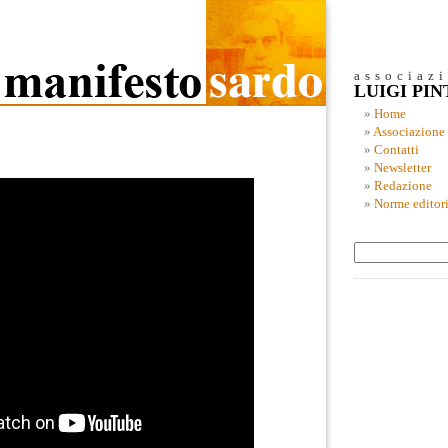
associaz
LUIGI PI
Home
Associazione
Contatti
Newsletter
Redazione
Norme editori