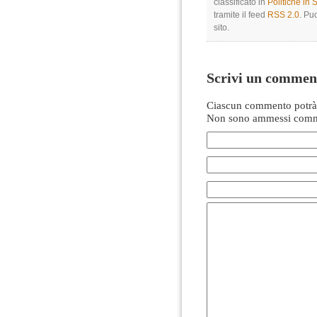
classificato in
Politiche in
tramite il feed
RSS 2.0
. Pu
sito.
Scrivi un commen
Ciascun commento potrà 
Non sono ammessi comme