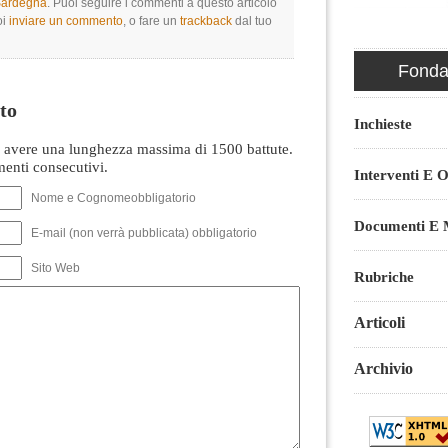
 Sardegna
. Puoi seguire i commenti a questo articolo
oi
inviare un commento
, o fare un
trackback
dal tuo
Fondaz
to
Inchieste
avere una lunghezza massima di 1500 battute.
nti consecutivi.
Interventi E O
Nome e Cognomeobbligatorio
Documenti E M
E-mail (non verrà pubblicata) obbligatorio
Sito Web
Rubriche
Articoli
Archivio