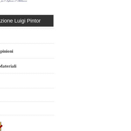
ione Luigi Pintor
pinioni
ateriali