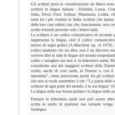
Gli scrittori presi in considerazione da Marci sono
scrittori in lingua italiana : Deledda, Lussu, Gra
Satta, Dessì, Fiori, Solinas, Mannuzzu, Ledda, ch
sono tra i più venduti in Italia; scrittori che hanno 
delle loro case editrici ma che, francamente, non c
scritto tenendo presente solo i lettori sardi.
La scrittura è un codice comunicativo di secondo 
rappresenta la lingua, cioè il codice comunicativ
mezzo di segni grafici (A.Marchese op. cit 1978). 
codice piuttosto che un altro, non è un discorso ne
scrivere libri in tutte le lingue del mondo trasportan
cuiles e nuraghes ma non si fa letteratura sarda; 
considerata una dei maggiori scrittori della Dani
scritto, anche di cose sarde, in Danese e, con il
maestrina”, viene annoverata anche fra gli scrittori 
che non si vuole ammettere è che :”La patria dello sc
scrittore di ogni parte del mondo, è la sua lingua” (
La lingua nella sua forma parlata e la lingua nella su
Dunque la letteratura sarda non può essere altr
scritta in sardo; in qualsiasi sua variante venga 
Sardegna.