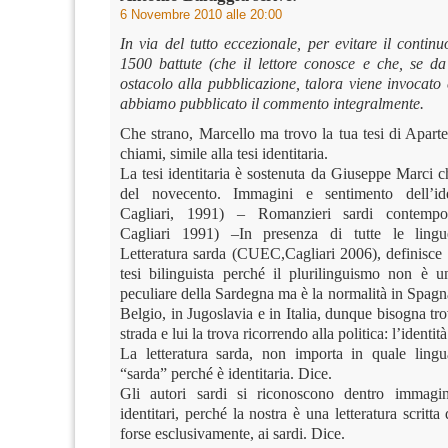
6 Novembre 2010 alle 20:00
In via del tutto eccezionale, per evitare il contin
1500 battute (che il lettore conosce e che, se da 
ostacolo alla pubblicazione, talora viene invocato
abbiamo pubblicato il commento integralmente.
Che strano, Marcello ma trovo la tua tesi di Apart
chiami, simile alla tesi identitaria.
La tesi identitaria è sostenuta da Giuseppe Marci c
del novecento. Immagini e sentimento dell’i
Cagliari, 1991) – Romanzieri sardi contemp
Cagliari 1991) –In presenza di tutte le lin
Letteratura sarda (CUEC,Cagliari 2006), definisce 
tesi bilinguista perché il plurilinguismo non è un
peculiare della Sardegna ma è la normalità in Spagna
Belgio, in Jugoslavia e in Italia, dunque bisogna t
strada e lui la trova ricorrendo alla politica: l’identità
La letteratura sarda, non importa in quale lingua
“sarda” perché è identitaria. Dice.
Gli autori sardi si riconoscono dentro immagin
identitari, perché la nostra è una letteratura scritta 
forse esclusivamente, ai sardi. Dice.