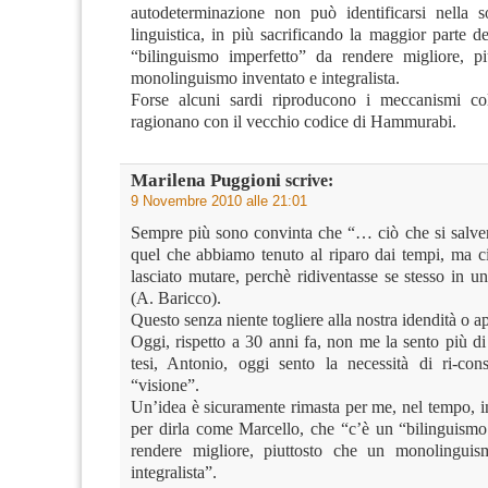
autodeterminazione non può identificarsi nella 
linguistica, in più sacrificando la maggior parte d
“bilinguismo imperfetto” da rendere migliore, p
monolinguismo inventato e integralista.
Forse alcuni sardi riproducono i meccanismi col
ragionano con il vecchio codice di Hammurabi.
Marilena Puggioni
scrive:
9 Novembre 2010 alle 21:01
Sempre più sono convinta che “… ciò che si salve
quel che abbiamo tenuto al riparo dai tempi, ma 
lasciato mutare, perchè ridiventasse se stesso in 
(A. Baricco).
Questo senza niente togliere alla nostra idendità o a
Oggi, rispetto a 30 anni fa, non me la sento più di
tesi, Antonio, oggi sento la necessità di ri-con
“visione”.
Un’idea è sicuramente rimasta per me, nel tempo, in
per dirla come Marcello, che “c’è un “bilinguismo
rendere migliore, piuttosto che un monolinguis
integralista”.