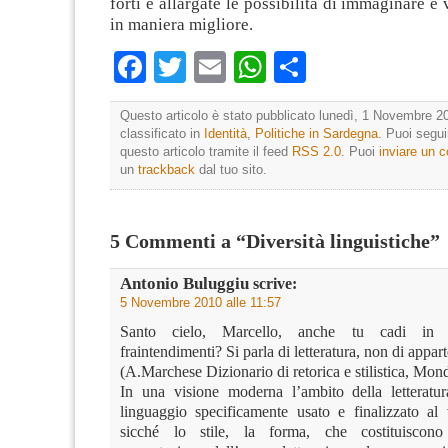
forti e allargate le possibilità di immaginare e 
in maniera migliore.
Facebook
Twitter
Email
WhatsApp
Condividi
Questo articolo è stato pubblicato lunedì, 1 Novembre 20
classificato in
Identità
,
Politiche in Sardegna
. Puoi segu
questo articolo tramite il feed
RSS 2.0
. Puoi
inviare un
un
trackback
dal tuo sito.
5 Commenti a “Diversità linguistiche”
Antonio Buluggiu
scrive:
5 Novembre 2010 alle 11:57
Santo cielo, Marcello, anche tu cadi in q
fraintendimenti? Si parla di letteratura, non di appar
(A.Marchese Dizionario di retorica e stilistica, Mo
In una visione moderna l’ambito della letteratu
linguaggio specificamente usato e finalizzato al v
sicché lo stile, la forma, che costituiscono