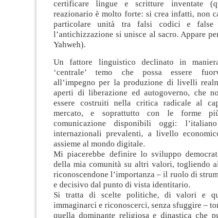
certificare lingue e scritture inventate (
reazionario è molto forte: si crea infatti, non 
particolare unità tra falsi codici e false
l’antichizzazione si unisce al sacro. Appare pe
Yahweh).
Un fattore linguistico declinato in manier
‘centrale’ temo che possa essere fuorvi
all’impegno per la produzione di livelli real
aperti di liberazione ed autogoverno, che 
essere costruiti nella critica radicale al ca
mercato, e soprattutto con le forme pi
comunicazione disponibili oggi: l’italia
internazionali prevalenti, a livello economic
assieme al mondo digitale.
Mi piacerebbe definire lo sviluppo democrat
della mia comunità su altri valori, togliendo a
riconoscendone l’importanza – il ruolo di stru
e decisivo dal punto di vista identitario.
Si tratta di scelte politiche, di valori e q
immaginarci e riconoscerci, senza sfuggire – t
quella dominante religiosa e dinastica che pu