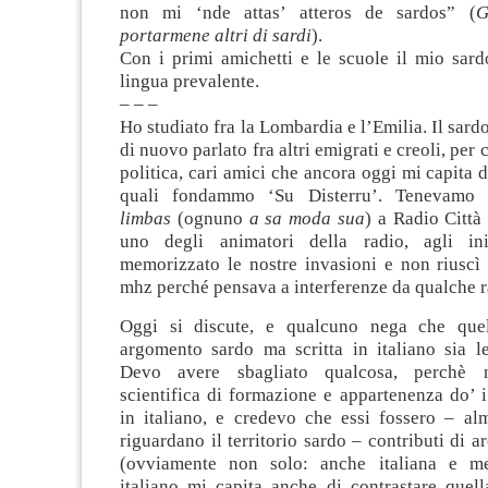
non mi ‘nde attas’ atteros de sardos” (
G
portarmene altri di sardi
).
Con i primi amichetti e le scuole il mio sard
lingua prevalente.
– – –
Ho studiato fra la Lombardia e l’Emilia. Il sard
di nuovo parlato fra altri emigrati e creoli, per c
politica, cari amici che ancora oggi mi capita d
quali fondammo ‘Su Disterru’. Tenevamo 
limbas
(ognuno
a sa moda sua
) a Radio Città
uno degli animatori della radio, agli i
memorizzato le nostre invasioni e non riuscì 
mhz perché pensava a interferenze da qualche r
Oggi si discute, e qualcuno nega che quel
argomento sardo ma scritta in italiano sia le
Devo avere sbagliato qualcosa, perchè n
scientifica di formazione e appartenenza do’ i
in italiano, e credevo che essi fossero – al
riguardano il territorio sardo – contributi di a
(ovviamente non solo: anche italiana e med
italiano mi capita anche di contrastare quell