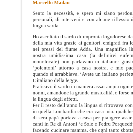
Marcello Madau
Sento la necessità, e spero mi siano perdona
personali, di intervenire con alcune riflessioni
lingua sarda.
Ho ascoltato il sardo di impronta logudorese d
della mia vita grazie ai genitori, emigrati fra 
nei pressi del fiume Adda. Una magnifica li
nostra umidissima casa (la definirei eufem
monolocale) non parlavano in italiano: giust
‘polentoni’ attorno a casa nostra, e mio pa
quando si arrabbiava. ‘Avete un italiano perfett
L’italiano della legge.
Praticavo il sardo in maniera assai ampia ogni e
nonni, amandone la grande musicalità, o forse 
la lingua degli affetti.
Per il resto dell’anno la lingua si ritrovava co
in quella Lombardia che era casa mia: qualche
di sera papà portava a casa per piangere assi
canti in Re di Antoni ‘e Sole e Pedru Porqued
facendo cucinare mamma, che ogni tanto sbott