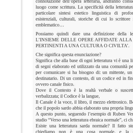
connotazione dell’opera letteraria, andranno consi
luogo come scrittura. La specificità della letteratur
particolare sintesi estetico linguistica di prof
esistenziali, culturali, storiche di cui lo scrittore 
emblematico…
Possiamo quindi dare una definizione della le
L’INSIEME DELLE OPERE AFFIDATE ALLA
PERTINENTI A UNA CULTURA O CIVILTA’.
Che significa questa enunciazione?
Significa che alla base di ogni letteratura vi è una l
di segni elaborato ed utilizzato da una comunità p
per comunicare si ha bisogno di: un mittente, u
destinatario. Di un contesto, di un codice ed in fi
ovvero canale fisico.
Dove il Contesto è la realtà verbale o suscetti
verbalizzata; il Codice è la langue,
Il Canale è la voce, il libro, il mezzo elettronico. 
che il popolo sardo abbia elaborato una propria ling
A questo punto, seguendo l’esempio di Ruben Ver
studio “Verso una letteratura ebraica normale”, ci c
Esiste una letteratura sarda normale? Il fatto s
chiediamo non è una cosa normale, e la c