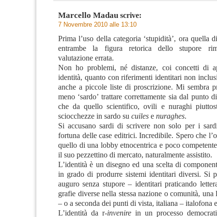
Marcello Madau
scrive:
7 Novembre 2010 alle 13:10
Prima l’uso della categoria ‘stupidità’, ora quella di
entrambe la figura retorica dello stupore r
valutazione errata.
Non ho problemi, né distanze, coi concetti di a
identità, quanto con riferimenti identitari non inclus
anche a piccole liste di proscrizione. Mi sembra p
meno ‘sardo’ trattare correttamente sia dal punto d
che da quello scientifico, ovili e nuraghi piuttos
sciocchezze in sardo su
cuiles
e
nuraghes
.
Si accusano sardi di scrivere non solo per i sardi
fortuna delle case editrici. Incredibile. Spero che l’
quello di una lobby etnocentrica e poco competente
il suo pezzettino di mercato, naturalmente assistito.
L’identità è un disegno ed una scelta di component
in grado di produrre sistemi identitari diversi. Si
auguro senza stupore – identitari praticando letter
grafie diverse nella stessa nazione o comunità, una l
– o a seconda dei punti di vista, italiana – italofona 
L’identità da r-
invenire
in un processo democrati