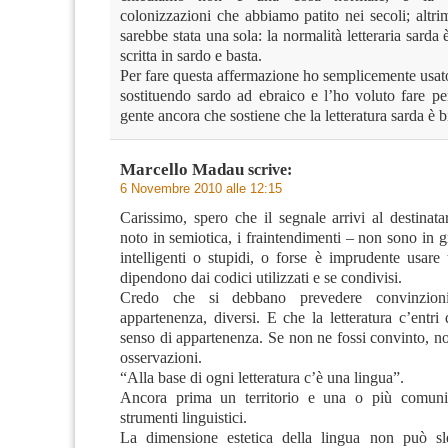
colonizzazioni che abbiamo patito nei secoli; altrim
sarebbe stata una sola: la normalità letteraria sarda 
scritta in sardo e basta.
Per fare questa affermazione ho semplicemente usato
sostituendo sardo ad ebraico e l’ho voluto fare pe
gente ancora che sostiene che la letteratura sarda è b
Marcello Madau
scrive:
6 Novembre 2010 alle 12:15
Carissimo, spero che il segnale arrivi al destinata
noto in semiotica, i fraintendimenti – non sono in gr
intelligenti o stupidi, o forse è imprudente usare 
dipendono dai codici utilizzati e se condivisi.
Credo che si debbano prevedere convinzion
appartenenza, diversi. E che la letteratura c’entri
senso di appartenenza. Se non ne fossi convinto, non
osservazioni.
“Alla base di ogni letteratura c’è una lingua”.
Ancora prima un territorio e una o più comunit
strumenti linguistici.
La dimensione estetica della lingua non può sle