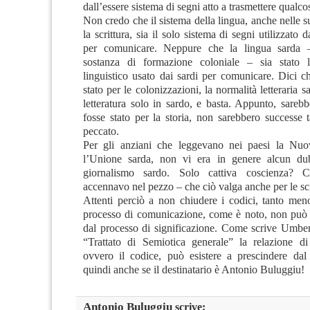
dall’essere sistema di segni atto a trasmettere qualc
Non credo che il sistema della lingua, anche nelle s
la scrittura, sia il solo sistema di segni utilizzato
per comunicare. Neppure che la lingua sarda 
sostanza di formazione coloniale – sia stato l
linguistico usato dai sardi per comunicare. Dici c
stato per le colonizzazioni, la normalità letteraria s
letteratura solo in sardo, e basta. Appunto, sareb
fosse stato per la storia, non sarebbero successe 
peccato.
Per gli anziani che leggevano nei paesi la Nu
l’Unione sarda, non vi era in genere alcun du
giornalismo sardo. Solo cattiva coscienza?
accennavo nel pezzo – che ciò valga anche per le sc
Attenti perciò a non chiudere i codici, tanto meno
processo di comunicazione, come è noto, non può 
dal processo di significazione. Come scrive Umbe
“Trattato di Semiotica generale” la relazione di 
ovvero il codice, può esistere a prescindere dal 
quindi anche se il destinatario è Antonio Buluggiu!
Antonio Buluggiu
scrive: