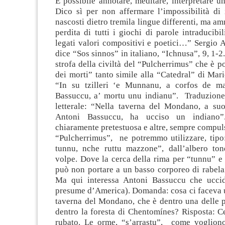
È possibile annotare, meditare, interpretare un
Dico sì per non affermare l’impossibilità di 
nascosti dietro tremila lingue differenti, ma am
perdita di tutti i giochi di parole intraducibil
legati valori compositivi e poetici…” Sergio 
dice “Sos sinnos” in italiano, “Ichnusa”, 9, 1-2
strofa della civiltà del “Pulcherrimus” che è po
dei morti” tanto simile alla “Catedral” di Mar
“In su tzilleri ‘e Munnanu, a corfos de ma
Bassuccu, a’ mortu unu indianu”. Traduzione 
letterale: “Nella taverna del Mondano, a suo
Antoni Bassuccu, ha ucciso un indiano”
chiaramente pretestuosa e altre, sempre compuls
“Pulcherrimus”, ne potremmo utilizzare, tipo
tunnu, nche ruttu mazzone”, dall’albero to
volpe. Dove la cerca della rima per “tunnu” 
può non portare a un basso corporeo di rabela
Ma qui interessa Antoni Bassuccu che uccid
presume d’America). Domanda: cosa ci faceva u
taverna del Mondano, che è dentro una delle 
dentro la foresta di Chentomínes? Risposta: C
rubato. Le orme, “s’arrastu”, come voglion