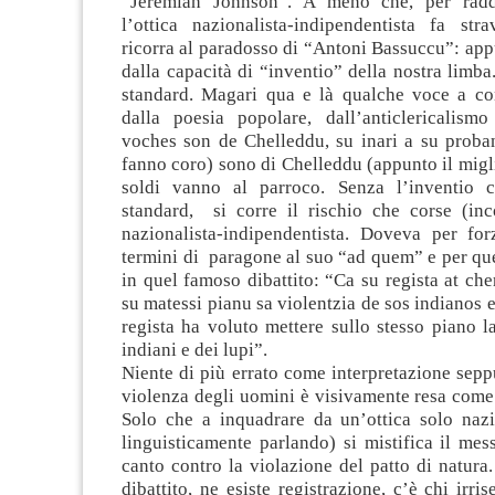
“Jeremiah Johnson”. A meno che, per radd
l’ottica nazionalista-indipendentista fa str
ricorra al paradosso di “Antoni Bassuccu”: app
dalla capacità di “inventio” della nostra limba
standard. Magari qua e là qualche voce a co
dalla poesia popolare, dall’anticlericalism
voches son de Chelleddu, su inari a su proban
fanno coro) sono di Chelleddu (appunto il migli
soldi vanno al parroco. Senza l’inventio c
standard, si corre il rischio che corse (inc
nazionalista-indipendentista. Doveva per for
termini di paragone al suo “ad quem” e per qu
in quel famoso dibattito: “Ca su regista at che
su matessi pianu sa violentzia de sos indianos e
regista ha voluto mettere sullo stesso piano l
indiani e dei lupi”.
Niente di più errato come interpretazione sepp
violenza degli uomini è visivamente resa come 
Solo che a inquadrare da un’ottica solo nazi
linguisticamente parlando) si mistifica il mes
canto contro la violazione del patto di natur
dibattito, ne esiste registrazione, c’è chi irris