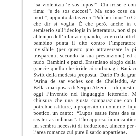
“sa violentzia ‘e sos lupos!”. Chi irrise e con
rima: “e de sos cuccos!”. Ma sono cose da 
morti”, appunto da taverna “Pulcherrimus” o Ca
che dir si voglia. È che però, anche in 
semiserio sull’ideologia in letteratura, non si 
al tempo dell’infanzia: quando, scevro da ottich
bambino punta il dito contro l’imperator
invisibile (per questo può attraversare la p
trasparenti, secondo la sua presunzione) ed e
nudo. Bambini e pazzi. Erasmiano elogio della 
(specie quello che irride ai sorbonagri Baciac
Swift della modesta proposta, Dario Fo da gra
‘Arina de sar voches son de Chelleddu, An
Bellas mariposas di Sergio Atzeni…: di questo
oggi l’inventio nel linguaggio letterario.
chiusura che una giusta comparazione con
potrebbe istituire, a proposito di uomini e lu
poetico, un canto: “Lupos essite foras dae sa 
sas terras indianas”. L’ho appreso in un cantier
mi sembra necessiti di traduzione, almeno per
l’area romanza cui pure il sardo appartiene.