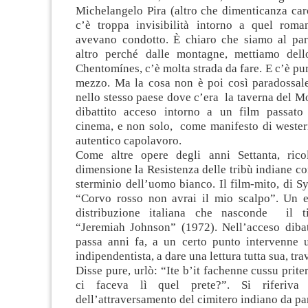
Michelangelo Pira (altro che dimenticanza caro
c’è troppa invisibilità intorno a quel rom
avevano condotto. È chiaro che siamo al pa
altro perché dalle montagne, mettiamo dell
Chentomínes, c’è molta strada da fare. E c’è pu
mezzo. Ma la cosa non è poi così paradossale.
nello stesso paese dove c’era la taverna del M
dibattito acceso intorno a un film passato 
cinema, e non solo, come manifesto di wester
autentico capolavoro.
Come altre opere degli anni Settanta, rico
dimensione la Resistenza delle tribù indiane con
sterminio dell’uomo bianco. Il film-mito, di 
“Corvo rosso non avrai il mio scalpo”. Un ef
distribuzione italiana che nasconde il tit
“Jeremiah Johnson” (1972). Nell’acceso dibatt
passa anni fa, a un certo punto intervenne u
indipendentista, a dare una lettura tutta sua, trav
Disse pure, urlò: “Ite b’it fachenne cussu prite
ci faceva lì quel prete?”. Si riferiva 
dell’attraversamento del cimitero indiano da pa