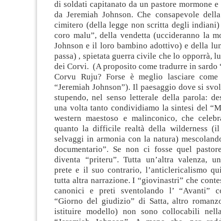
di soldati capitanato da un pastore mormone e
da Jeremiah Johnson. Che consapevole della
cimitero (della legge non scritta degli indiani
coro malu”, della vendetta (uccideranno la mo
Johnson e il loro bambino adottivo) e della lu
passa) , spietata guerra civile che lo opporrà, lui
dei Corvi. (A proposito come tradurre in sard
Corvu Ruju? Forse è meglio lasciare come t
“Jeremiah Johnson”). Il paesaggio dove si svol
stupendo, nel senso letterale della parola: de
una volta tanto condividiamo la sintesi del “
western maestoso e malinconico, che celebr
quanto la difficile realtà della wilderness (il
selvaggi in armonia con la natura) mescolando
documentario”. Se non ci fosse quel pasto
diventa “priteru”. Tutta un’altra valenza, un’
prete e il suo contrario, l’anticlericalismo q
tutta altra narrazione. I “giovinastri” che cont
canonici e preti sventolando l’ “Avanti” 
“Giorno del giudizio” di Satta, altro roman
istituire modello) non sono collocabili nell