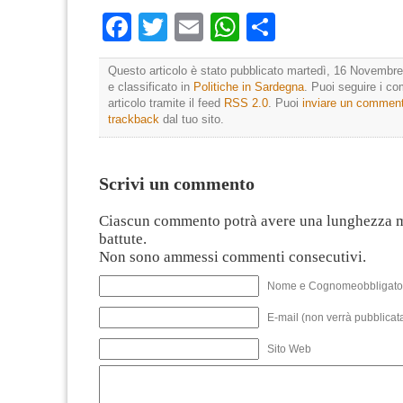
Facebook
Twitter
Email
WhatsApp
Condividi
Questo articolo è stato pubblicato martedì, 16 Novembre
e classificato in
Politiche in Sardegna
. Puoi seguire i c
articolo tramite il feed
RSS 2.0
. Puoi
inviare un commen
trackback
dal tuo sito.
Scrivi un commento
Ciascun commento potrà avere una lunghezza 
battute.
Non sono ammessi commenti consecutivi.
Nome e Cognomeobbligato
E-mail (non verrà pubblicata
Sito Web