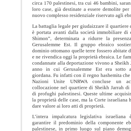
circa 170 palestinesi, tra cui 46 bambini, saran
loro case, già destinate a essere demolite per
nuovo complesso residenziale riservato agli ebr
La battaglia legale per giudaizzare il quartiere
è portata avanti dalla società immobiliare di
Shimon”, determinata a ridurre la presenza
Gerusalemme Est. Il gruppo ebraico sostien
dominio ottomano quelle terre fossero abitate da
e ne rivendica oggi la proprietà ebraica. Le fam
condannate alla deportazione vivono a Sheikh 
anno in cui Gerusalemme Est era sotto a
giordana. Fu infatti con il regno hashemita che
Nazioni Unite UNRWA concluse un ac
collocazione nel quartiere di Sheikh Jarrah di
di profughi palestinesi. Queste ultime acquis
la proprietà delle case, ma la Corte israeliana 
dare valore ai loro atti di proprietà.
L’intera impalcatura legislativa israeliana
garantire il predominio della componente eb
palestinese, in primo luogo sul piano demogr