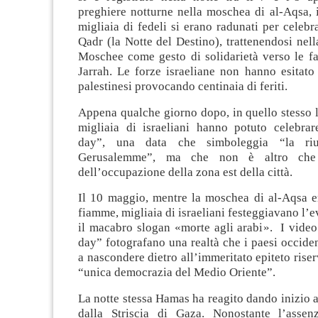
preghiere notturne nella moschea di al-Aqsa, 
migliaia di fedeli si erano radunati per celebra
Qadr (la Notte del Destino), trattenendosi nell
Moschee come gesto di solidarietà verso le fa
Jarrah. Le forze israeliane non hanno esitato
palestinesi provocando centinaia di feriti.
Appena qualche giorno dopo, in quello stesso 
migliaia di israeliani hanno potuto celebrar
day”, una data che simboleggia “la riun
Gerusalemme”, ma che non è altro che l
dell’occupazione della zona est della città.
Il 10 maggio, mentre la moschea di al-Aqsa er
fiamme, migliaia di israeliani festeggiavano l’
il macabro slogan «morte agli arabi». I video
day” fotografano una realtà che i paesi occide
a nascondere dietro all’immeritato epiteto riser
“unica democrazia del Medio Oriente”.
La notte stessa Hamas ha reagito dando inizio al
dalla Striscia di Gaza. Nonostante l’assenz