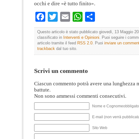
occhi e dire «è tutto finito».
Facebook
Twitter
Email
WhatsApp
Condividi
Questo articolo è stato pubblicato giovedì, 13 Maggio 20
classificato in
Interventi e Opinioni
. Puoi seguire i comm
articolo tramite il feed
RSS 2.0
. Puoi
inviare un commen
trackback
dal tuo sito.
Scrivi un commento
Ciascun commento potrà avere una lunghezza 
battute.
Non sono ammessi commenti consecutivi.
Nome e Cognomeobbligato
E-mail (non verrà pubblicata
Sito Web