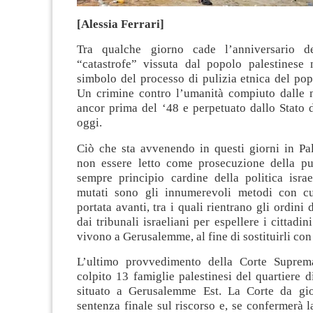
[Alessia Ferrari]
Tra qualche giorno cade l’anniversario d
“catastrofe” vissuta dal popolo palestinese
simbolo del processo di pulizia etnica del pop
Un crimine contro l’umanità compiuto dalle m
ancor prima del ‘48 e perpetuato dallo Stato d
oggi.
Ciò che sta avvenendo in questi giorni in Pa
non essere letto come prosecuzione della pul
sempre principio cardine della politica israe
mutati sono gli innumerevoli metodi con cu
portata avanti, tra i quali rientrano gli ordini 
dai tribunali israeliani per espellere i cittadin
vivono a Gerusalemme, al fine di sostituirli con 
L’ultimo provvedimento della Corte Suprema
colpito 13 famiglie palestinesi del quartiere d
situato a Gerusalemme Est. La Corte da gio
sentenza finale sul riscorso e, se confermerà l