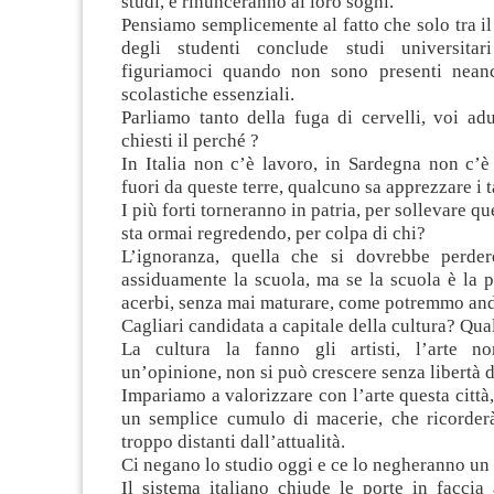
studi, e rinunceranno ai loro sogni.
Pensiamo semplicemente al fatto che solo tra i
degli studenti conclude studi universitar
figuriamoci quando non sono presenti neanc
scolastiche essenziali.
Parliamo tanto della fuga di cervelli, voi adu
chiesti il perché ?
In Italia non c’è lavoro, in Sardegna non c’è
fuori da queste terre, qualcuno sa apprezzare i ta
I più forti torneranno in patria, per sollevare q
sta ormai regredendo, per colpa di chi?
L’ignoranza, quella che si dovrebbe perder
assiduamente la scuola, ma se la scuola è la p
acerbi, senza mai maturare, come potremmo and
Cagliari candidata a capitale della cultura? Qua
La cultura la fanno gli artisti, l’arte n
un’opinione, non si può crescere senza libertà d
Impariamo a valorizzare con l’arte questa città,
un semplice cumulo di macerie, che ricorder
troppo distanti dall’attualità.
Ci negano lo studio oggi e ce lo negheranno un
Il sistema italiano chiude le porte in faccia 