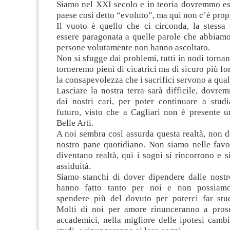
Siamo nel XXI secolo e in teoria dovremmo ess
paese cosi detto “evoluto”, ma qui non c’è prop
Il vuoto è quello che ci circonda, la stessa
essere paragonata a quelle parole che abbiamo
persone volutamente non hanno ascoltato.
Non si sfugge dai problemi, tutti in nodi tornan
torneremo pieni di cicatrici ma di sicuro più fo
la consapevolezza che i sacrifici servono a qua
Lasciare la nostra terra sarà difficile, dovre
dai nostri cari, per poter continuare a stud
futuro, visto che a Cagliari non è presente 
Belle Arti.
A noi sembra così assurda questa realtà, non d
nostro pane quotidiano. Non siamo nelle favo
diventano realtà, qui i sogni si rincorrono e 
assiduità.
Siamo stanchi di dover dipendere dalle nostre
hanno fatto tanto per noi e non possiamo
spendere più del dovuto per poterci far studi
Molti di noi per amore rinunceranno a prose
accademici, nella migliore delle ipotesi camb