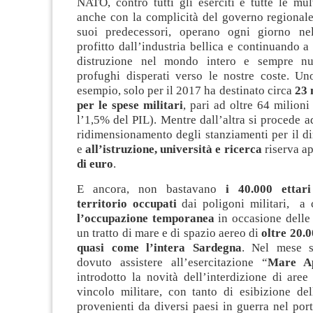
NATO, contro tutti gli eserciti e tutte le mul
anche con la complicità del governo regionale
suoi predecessori, operano ogni giorno nel
profitto dall’industria bellica e continuando a
distruzione nel mondo intero e sempre n
profughi disperati verso le nostre coste. Un
esempio, solo per il 2017 ha destinato circa
23 
per le spese militari
, pari ad oltre 64 milioni
l’1,5% del PIL). Mentre dall’altra si procede a
ridimensionamento degli stanziamenti per il diri
e
all’istruzione, università e ricerca
riserva a
di euro
.
E ancora, non bastavano
i 40.000 ettar
territorio occupati
dai poligoni militari, a 
l’occupazione temporanea
in occasione delle 
un tratto di mare e di spazio aereo di
oltre 20.
quasi come l’intera Sardegna
. Nel mese 
dovuto assistere all’esercitazione “
Mare A
introdotto la novità dell’interdizione di are
vincolo militare, con tanto di esibizione del
provenienti da diversi paesi in guerra nel port