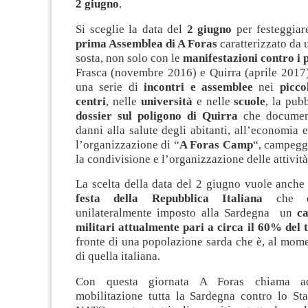
2 giugno
.
Si sceglie la data del
2 giugno
per festeggiar
prima Assemblea di A Foras
caratterizzato da 
sosta, non solo con le
manifestazioni contro i 
Frasca (novembre 2016) e Quirra (aprile 2017
una serie di
incontri e assemblee
nei
picco
centri
, nelle
università
e nelle
scuole
, la pub
dossier sul poligono di Quirra
che documen
danni alla salute degli abitanti, all’economia e
l’organizzazione di “
A Foras Camp
“, campeggi
la condivisione e l’organizzazione delle attività
La scelta della data del 2 giugno vuole anch
festa della Repubblica Italiana
che d
unilateralmente imposto alla Sardegna un
ca
militari attualmente pari a circa il 60% del t
fronte di una popolazione sarda che è, al mome
di quella italiana.
Con questa giornata A Foras chiama a
mobilitazione tutta la Sardegna contro lo Sta