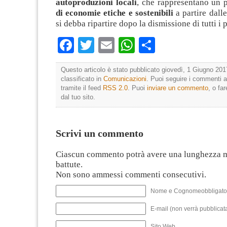
autoproduzioni locali
, che rappresentano un 
di economie etiche e sostenibili
a partire dall
si debba ripartire dopo la dismissione di tutti i 
Facebook
Twitter
Email
WhatsApp
Condividi
Questo articolo è stato pubblicato giovedì, 1 Giugno 201
classificato in
Comunicazioni
. Puoi seguire i commenti a
tramite il feed
RSS 2.0
. Puoi
inviare un commento
, o fa
dal tuo sito.
Scrivi un commento
Ciascun commento potrà avere una lunghezza 
battute.
Non sono ammessi commenti consecutivi.
Nome e Cognomeobbligato
E-mail (non verrà pubblicata
Sito Web