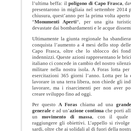
l’ultima beffa: il
poligono di Capo Frasca
, da
presentarono in migliaia nel settembre 2014 p
chiusura, quest’anno per la prima volta aperto
“
Monumenti Aperti
“, per una gita turisti
devastate dai bombardamenti e le acque dissemi
Ultimamente la giunta regionale ha sbandier
conquista l’aumento a 4 mesi dello stop delle
Capo Frasca, oltre che lo sblocco dei fondi
indennizzi. Queste azioni rappresentano le brici
italiano ci concede in cambio del nostro silenzi
militare nella nostra isola. A Foras lotta per
esercitazioni 365 giorni l’anno. Lotta per la 
lavorare in una terra libera, non chiede gli in
lavorare, ma i risarcimenti per non aver po
creare sviluppo fino ad oggi.
Per questo
A Foras
chiama ad una
grande
generale
e ad un’
azione continua
che porti al
un
movimento di massa
, con il quale 
raggiungere gli obiettivi. L’appello si rivolge 
sardi, oltre che ai solidali al di fuori della nostr