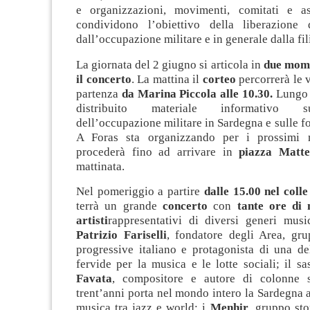
e organizzazioni, movimenti, comitati e as
condividono l’obiettivo della liberazione 
dall’occupazione militare e in generale dalla fili
La giornata del 2 giugno si articola in
due momen
il concerto
. La mattina il
corteo
percorrerà le v
partenza
da Marina Piccola alle 10.30.
Lungo i
distribuito materiale informativo 
dell’occupazione militare in Sardegna e sulle fo
A Foras sta organizzando per i prossimi m
procederà fino ad arrivare in
piazza Matte
mattinata.
Nel pomeriggio a partire
dalle 15.00 nel coll
terrà un grande
concerto
con
tante ore di 
artisti
rappresentativi di diversi generi music
Patrizio Fariselli
, fondatore degli Area, gru
progressive italiano e protagonista di una de
fervide per la musica e le lotte sociali; il s
Favata
, compositore e autore di colonne 
trent’anni porta nel mondo intero la Sardegna a
musica tra jazz e world; i
Menhir
, gruppo sto