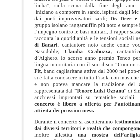
limba”, sulla scena dalla fine degli anni 
iniziano a comporre in sardo, ispirati dagli Mc
dai poeti improvvisatori sardi;
Dr. Drer e
gruppo isolano raggamuffin più noto e sempre i
l’impegno contro le basi militari, il rapper sass
racconta la quotidianità e le tensioni sociali n
di Banari
, cantautore noto anche come voc
Nasodoble;
Claudia Crabuzza
, cantautri
d’Alghero, lo scorso anno premio Tenco per
lingua minoritaria con il suo disco “Com un s
Fit
, band cagliaritana attiva dal 2000 nel pop-r
si è fatta conoscere in tutta l’isola con musiche e
e non poteva mancare la tradizione del 
rappresentata dal “
Tenore Luisi Ozzanu
” di Si
anch’essi improntati su tematiche social
concerto è libero a offerta per l’autofina
attività dei prossimi mesi.
Durante il concerto si ascolteranno
testimonian
dai diversi territori e realtà che compongo
inoltre allestita
una mostra dell’artigi