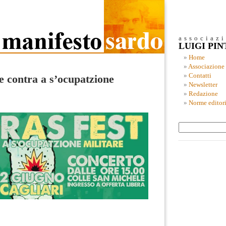
associaz
LUIGI PI
Home
Associazione
Contatti
e contra a s’ocupatzione
Newsletter
Redazione
Norme editori