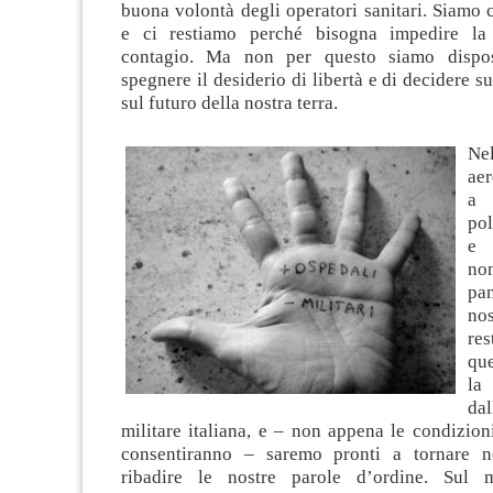
buona volontà degli operatori sanitari. Siamo co
e ci restiamo perché bisogna impedire la 
contagio. Ma non per questo siamo dispos
spegnere il desiderio di libertà e di decidere su
sul futuro della nostra terra.
Nel
aer
a 
pol
e 
no
pa
no
re
que
l
da
militare italiana, e – non appena le condizioni
consentiranno – saremo pronti a tornare ne
ribadire le nostre parole d’ordine. Sul 