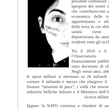
possibile continuare a
sperpero dei nostri s
che contribuiscono a
economica delle c
apparteniamo e all
della terra in cui abi
sanità viene co
depotenziata da anni,
evidenti sotto gli occhi
Tra il 2010 e il 
l’Osservatori
finanziamento pubbli
stato decurtato di ol
Negli stessi anni, ab
le spese militari si attestano su 26 miliardi
contare il miliardo e mezzo che elargisce il 
finanze “missioni di pace”, i soldi che inves
industrie belliche italiane e il Ministero dell’
ricerca militar
Eppure la NATO continua a chiedere di au