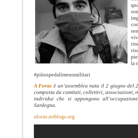
qu
s
im
co
se
viv
ri
ris
pie
la 
#piùospedalimenomilitari
A Foras
è un’assemblea nata il 2 giugno del 
composta da comitati, collettivi, associazioni, r
individui che si oppongono all’occupazione
Sardegna.
aforas.noblogs.org