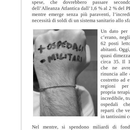
spese, che dovrebbero passare second
dell’Alleanza Atlantica dall’1,6 % al 2 % del PI
mentre emerge senza più paraventi, l’incredib
necessità di soldi di un sistema sanitario allo sf
Un dato per 
c’erano, negli
62 posti let
abitanti. Oggi,
quasi dimezza
circa 35. Il 
che ne avre
rinuncia alle
costretto ad e
regioni pe
propria terap
incredibile, tr
ospedali c
reparti che v
in tantissimi c
Nel mentre, si spendono miliardi di fond