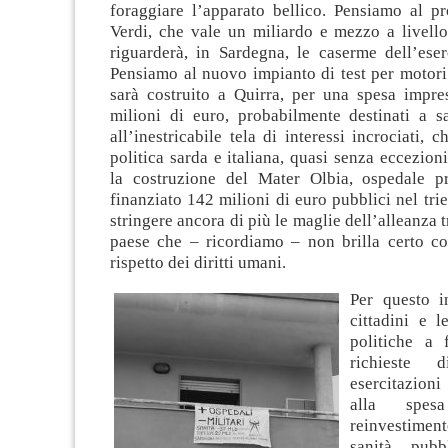
foraggiare l’apparato bellico. Pensiamo al p
Verdi, che vale un miliardo e mezzo a livello
riguarderà, in Sardegna, le caserme dell’eser
Pensiamo al nuovo impianto di test per motori 
sarà costruito a Quirra, per una spesa impre
milioni di euro, probabilmente destinati a sa
all’inestricabile tela di interessi incrociati, 
politica sarda e italiana, quasi senza eccezion
la costruzione del Mater Olbia, ospedale p
finanziato 142 milioni di euro pubblici nel tri
stringere ancora di più le maglie dell’alleanza tr
paese che – ricordiamo – non brilla certo c
rispetto dei diritti umani.
Per questo in
cittadini e l
politiche a 
richieste 
esercitazioni 
alla spes
reinvestiment
sanità pubb