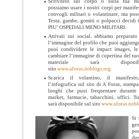
Scrivitelo sul corpo o sulla tua m
possiamo usare i nostri corpi per manifes
convogli militari o volantinare, ma pos
Testa, gambe, gomiti o polpacci decidi 
PIU’ OSPEDALI MENO MILITARI.
Attivati sui social. abbiamo preparat
l’immagine del profilo che puoi aggiunger
puoi condividere le impact images, le
cambiare l’immagine di copertina del tuo 
materiale sarà dispon
sito
www.aforas.noblogs.org
Scarica il volantino, il manifesto
l’infografica sul sito di A Foras, stampa
luoghi che puoi frequentare durante 
market, farmacie, tabacchini, uffici. Tu
sarà disponibile sul sito
www.aforas.nobl
Si 
ge
po
d