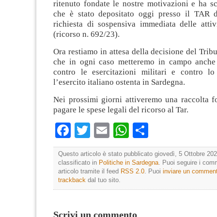
ritenuto fondate le nostre motivazioni e ha sc
che è stato depositato oggi presso il TAR d
richiesta di sospensiva immediata delle attiv
(ricorso n. 692/23).
Ora restiamo in attesa della decisione del Trib
che in ogni caso metteremo in campo anche a
contro le esercitazioni militari e contro lo
l’esercito italiano ostenta in Sardegna.
Nei prossimi giorni attiveremo una raccolta f
pagare le spese legali del ricorso al Tar.
Facebook
Twitter
Email
WhatsApp
Condividi
Questo articolo è stato pubblicato giovedì, 5 Ottobre 202
classificato in
Politiche in Sardegna
. Puoi seguire i com
articolo tramite il feed
RSS 2.0
. Puoi
inviare un commen
trackback
dal tuo sito.
Scrivi un commento