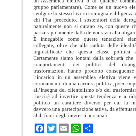
un’Assemblea elettiva o di qualche commi
gruppo parlamentare). Come se un nuovo ele
svolgere lo stesso lavoro con uguale diligenza
chi l’ha preceduto. I sostenitori della dero
naturalmente non si curano se, con queste riv
passa rapidamente dalla democrazia alla oligarc
È innegabile come queste tentazioni sian
collegate, oltre che alla caduta delle idealit
ingiustificate che questa classe politica 
Certamente siamo lontani dalla sobrietà che c
comportamenti dei politici del dopog
trasformazioni hanno prodotto conseguenze 
l’incarico in un assemblea elettiva viene 
coronamento di una carriera politica, poco imp
all’insegna del clientelismo e/o del trasformis
riuscirà ad invertire questa tendenza e a rid
politico un carattere diverso per cui la mi
davvero una partecipazione attiva, da effettuare
al di fuori degli interessi personali.
Facebook
Twitter
Email
WhatsApp
Condividi