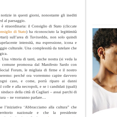
otizie in questi giorni, nonostante gli inediti
 ed al paesaggio.
è straordinaria: il Consiglio di Stato (cliccate
nsiglio di Stato
) ha riconosciuto la legittimità
ttari) sull’area di Tuvixeddu,
non solo quindi
upefacente intensità, ma espressione, icona e
saggio culturale. Una complessità da tutelare che
gica.
. Una vittoria di tanti, anche nostra (si veda la
ione comune promossa dal Manifesto Sardo con
Social Forum, le migliaia di firme e il nostro
orneremo: perché ora vorremmo capire davvero
ogni caso, e come, porrà riparo ai danni
l colle e alla necropoli, e se i candidati (quali)
sindaco della città di Cagliari – assai parchi di
ltura – ne vorranno parlare…
e l’iniziativa ‘Abbracciamo alla cultura” che
territorio nazionale e che la presidente