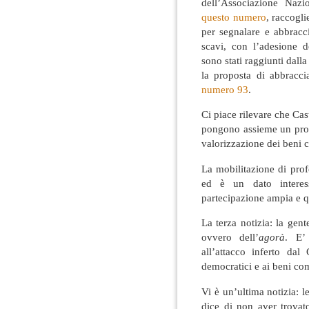
dell’Associazione Nazi
questo numero
, raccogli
per segnalare e abbracci
scavi, con l’adesione 
sono stati raggiunti dalla
la proposta di abbracci
numero 93
.
Ci piace rilevare che Ca
pongono assieme un prob
valorizzazione dei beni cu
La mobilitazione di profes
ed è un dato interes
partecipazione ampia e qu
La terza notizia: la gent
ovvero dell’
agorà
. E’
all’attacco inferto da
democratici e ai beni co
Vi è un’ultima notizia: 
dice di non aver trovat