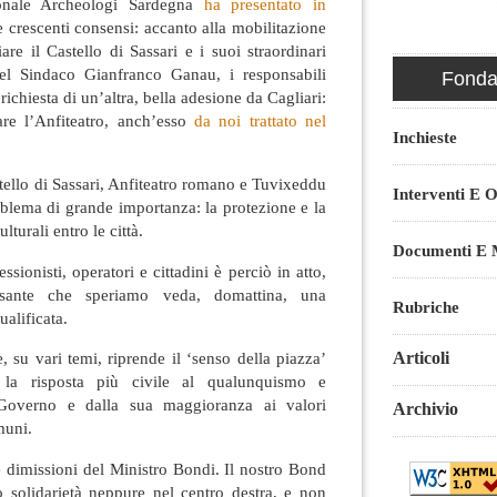
onale Archeologi Sardegna
ha presentato in
e crescenti consensi: accanto alla mobilitazione
are il Castello di Sassari e i suoi straordinari
del Sindaco Gianfranco Ganau, i responsabili
Fondaz
 richiesta di un’altra, bella adesione da Cagliari:
are l’Anfiteatro, anch’esso
da noi trattato nel
Inchieste
stello di Sassari, Anfiteatro romano e Tuvixeddu
Interventi E O
lema di grande importanza: la protezione e la
lturali entro le città.
Documenti E M
sionisti, operatori e cittadini è perciò in atto,
sante che speriamo veda, domattina, una
Rubriche
alificata.
Articoli
e, su vari temi, riprende il ‘senso della piazza’
 la risposta più civile al qualunquismo e
l Governo e dalla sua maggioranza ai valori
Archivio
muni.
le dimissioni del Ministro Bondi. Il nostro Bond
o solidarietà neppure nel centro destra, e non