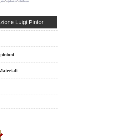
ione Luigi Pintor
pinioni
ateriali