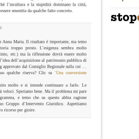
hé l’incultura e la stupidità dominano la città,
 essere smentita da qualche fatto concreto.
:
 Anna Maria. Il risultato è importante, ma temo
ttoria troppo presto. L’esigenza sembra molto
nto, etc.) ma la riflessione dovrà essere molto
 l’idea dell’acquisizione al patrimonio pubblico di
 approvato dal Consiglio Regionale sulla cui …
sso qualche riserva? Clic su
‘Una conversione
uito molto e si intende continuare a farlo. Le
iù veloci. Speriamo bene. Ma il problema mi pare
ogramma, e temo che su questo abbia ragione
uo Gruppo d’Intervento Giuridico. Aspettiamo
ro ricorso per gioire.