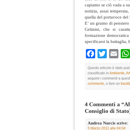
capiamo se ciò vada a su
notizia, assai temperata
quella del portavoce del 
E’ un grumo di pensiero 
Gelmini, che si caratte
formazione democratica d
specificarsi la battaglia,
Faceboo
Twitte
Em
Questo articolo è stato pub
classificato in
Ambiente
,
Ar
seguire i commenti a questo
commento
, o fare un
track
4 Commenti a “Abb
Consiglio di Stato
Andrea Nurcis
scrive:
5 Marzo 2011 alle 04:04