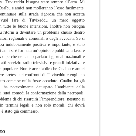
su Tuvixeddu bisogna stare sempre all’erta. Mi
ualbu e amici non molleranno l’osso facilmente.
ntinuare sulla strada rigorosa che non accetta
 vuol fare di Tuvixeddu un mero oggetto
n tutte le buone intenzioni. Inoltre non bisogna
 ritorni a diventare un problema chiuso dentro
atori regionali e comunali o degli avvocati. Se si
nza indubbiamente positiva e importante, è stato
ti anni si è formata un’opinione pubblica a favore
so, perchè ne hanno parlato i giornali nazionali e
fatti servizio radio televisivi e grandi iniziative e
re popolare. Non è accettabile che Cualbu e amici
re pretese nei confronti di Tuvixeddu e vogliano
etto come se nulla fosse accaduto. Cualbu ha già
 ha notevolmente deturpato l’ambiente della
 i suoi comodi la conformazione della necropoli.
blema di chi risarcirà l’imprenditore, nessuno si
in termini legali e non solo morali, chi dovrà
 è stato già commesso.
to