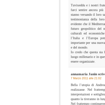
Tuvixeddu e i nostri fra
farci sentire ancora più 
stanno versando il loro s
testimonianza della lor
evidente che il Mediterra
futuro geopolitico del 
culturali ed economich
l’Italia e l’Europa po
importante per una nuova 
e del mondo.
Io credo che questa sia 
luogo millenario e in que
essere organizzate.
annamaria Janin
scriv
7 Marzo 2011 alle 21:02
Bella l’utopia di Andre
realizzasse. Nel fratte
interpretazioni e sottiglie
quanto la tireranno in lun
Nel frattempo continuere