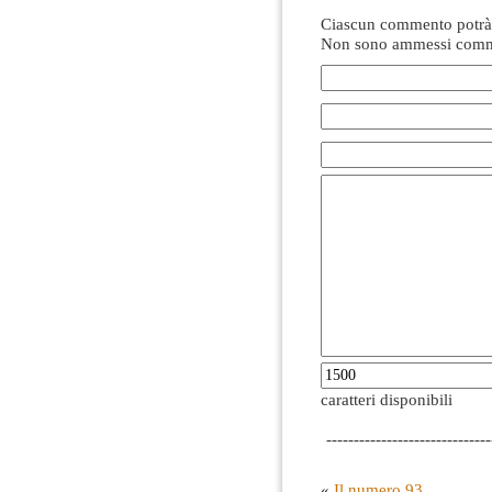
Ciascun commento potrà 
Non sono ammessi comme
caratteri disponibili
------------------------------
«
Il numero 93