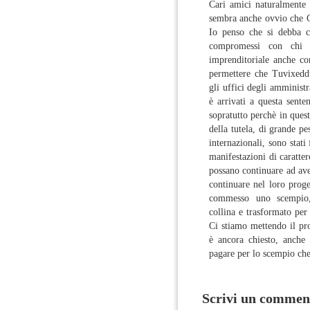
Cari amici naturalmente 
sembra anche ovvio che C
Io penso che si debba co
compromessi con chi
imprenditoriale anche co
permettere che Tuvixeddu
gli uffici degli amministr
è arrivati a questa sente
sopratutto perchè in ques
della tutela, di grande pe
internazionali, sono stati 
manifestazioni di caratte
possano continuare ad ave
continuare nel loro prog
commesso uno scempio,
collina e trasformato per
Ci stiamo mettendo il pro
è ancora chiesto, anche 
pagare per lo scempio che
Scrivi un commen