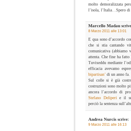
molto demoralizzata perc
l’isola, l’Italia…Spero di
Marcello Madau
scrive
8 Marzo 2011 alle 13:01
E qua sono d’accordo con
che si stia cantando vi
comunicativa (abbiamo vi
attenta. Che fine ha fatto
Tuvixeddu mediante l’odg
efficacia avevamo espre
bipartisan’
di un anno fa.
Sul colle si è già costr
costruzioni sono molto p
ancora l’accordo di pr
Stefano Deliperi
e il s
perciò la sentenza sull’alt
Andrea Nurcis
scrive:
9 Marzo 2011 alle 16:13