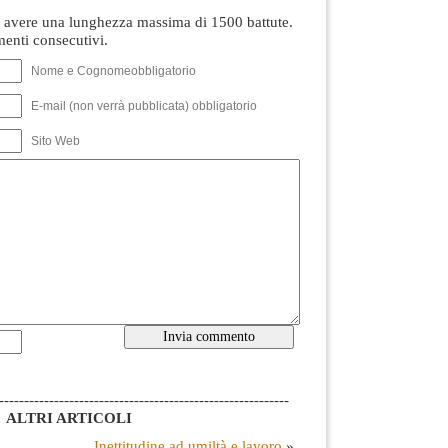
avere una lunghezza massima di 1500 battute.
nti consecutivi.
Nome e Cognomeobbligatorio
E-mail (non verrà pubblicata) obbligatorio
Sito Web
----------------------------------------------------------
ALTRI ARTICOLI
Inettitudine ad umiltà e lavoro
»