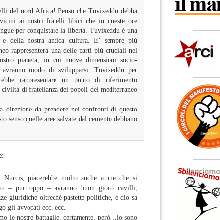
telli del nord Africa! Penso che Tuvixeddu debba
vicini ai nostri fratelli libici che in queste ore
angue per conquistare la libertà. Tuvixeddu è una
o e della nostra antica cultura. E’ sempre più
neo rappresenterà una delle parti più cruciali nel
nostro pianeta, in cui nuove dimensioni socio-
e avranno modo di svilupparsi. Tuvixeddu per
trebbe rappresentare un punto di riferimento
civiltà di fratellanza dei popoli del mediterraneo
la direzione da prendere nei confronti di questo
sto senso quelle aree salvate dal cemento debbano
e:
a Nurcis, piacerebbe molto anche a me che si
mpo – purtroppo – avranno buon gioco cavilli,
zze giuridiche oltreché pastette politiche, e dio sa
go gli avvocati ecc. ecc.
mo le nostre battaglie, certamente, però…io sono