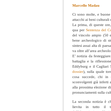
Marcello Madau
Ci sono molte, e buone n
attacchi ai beni culturali
La prima, di queste ore, 
qua per
Sentenza del Co
del vincolo ampio (50 e
bene archeologico di st
sintesi assai alta di pae
va oltre all’area archeolo
E’ notizia da festeggiare
battaglia e la rifless
Eddyburg e il Cagliari 
dossier
), sulla quale t
cosa succede, chi in 
sconvolgenti già inferti a
alla prossima elezione di 
pronunciamenti sulla cu
La seconda notizia è ch
lievita in tutto il 