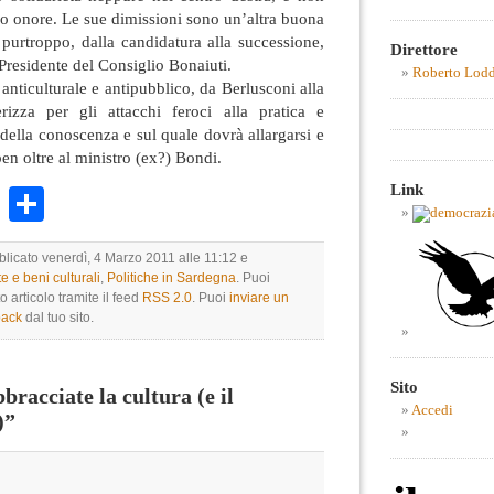
o onore. Le sue dimissioni sono un’altra buona
, purtroppo, dalla candidatura alla successione,
Direttore
Presidente del Consiglio Bonaiuti.
Roberto Lod
anticulturale e antipubblico, da Berlusconi alla
rizza per gli attacchi feroci alla pratica e
ella conoscenza e sul quale dovrà allargarsi e
 ben oltre al ministro (ex?) Bondi.
Link
k
r
ail
WhatsApp
Condividi
blicato venerdì, 4 Marzo 2011 alle 11:12 e
te e beni culturali
,
Politiche in Sardegna
. Puoi
 articolo tramite il feed
RSS 2.0
. Puoi
inviare un
back
dal tuo sito.
Sito
racciate la cultura (e il
Accedi
)”