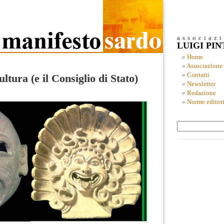
associaz
LUIGI PI
Home
Associazione
Contatti
ltura (e il Consiglio di Stato)
Newsletter
Redazione
Norme editori