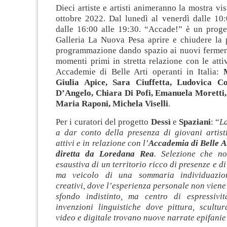
Dieci artiste e artisti animeranno la mostra vis
ottobre 2022. Dal lunedì al venerdì dalle 10:
dalle 16:00 alle 19:30. “Accade!” è un proge
Galleria La Nuova Pesa aprire e chiudere la 
programmazione dando spazio ai nuovi fermenti
momenti primi in stretta relazione con le attiv
Accademie di Belle Arti operanti in Italia:
Giulia Apice, Sara Ciuffetta, Ludovica Co
D’Angelo, Chiara Di Pofi, Emanuela Moretti,
Maria Raponi, Michela Viselli
.
Per i curatori del progetto
Dessì
e
Spaziani
: “
L
a dar conto della presenza di giovani artist
attivi e in relazione con l’
Accademia di Belle A
diretta da Loredana Rea
. Selezione che no
esaustiva di un territorio ricco di presenze e d
ma veicolo di una sommaria individuazion
creativi, dove l’esperienza personale non viene
sfondo indistinto, ma centro di espressivit
invenzioni linguistiche dove pittura, scultura
video e digitale trovano nuove narrate epifanie