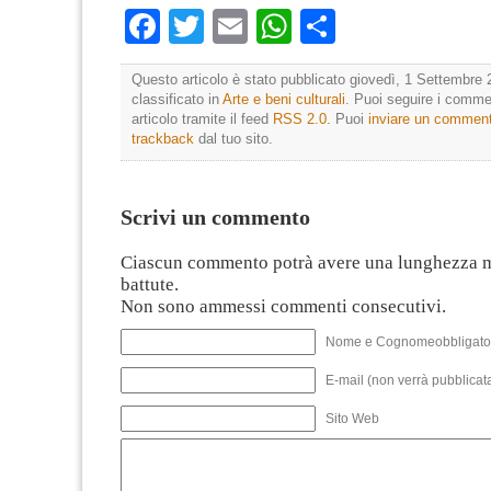
Facebook
Twitter
Email
WhatsApp
Condividi
Questo articolo è stato pubblicato giovedì, 1 Settembre 
classificato in
Arte e beni culturali
. Puoi seguire i comme
articolo tramite il feed
RSS 2.0
. Puoi
inviare un commen
trackback
dal tuo sito.
Scrivi un commento
Ciascun commento potrà avere una lunghezza 
battute.
Non sono ammessi commenti consecutivi.
Nome e Cognomeobbligato
E-mail (non verrà pubblicata
Sito Web