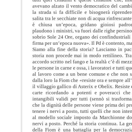
avevano alzato il vento democratico del camb
la strada si fa difficile e bisognerà riprende
salita tra le secchiate non di acqua rinfrescant
è chiusa un’epoca, gridano gioiosi padron
plaudono i ministri, va fuori dalle righe persin
sobrio Sole 24 Ore, organo dei confindustrial
firma per un’epoca nuova». Il Pd è contento, m
Siamo alla fine della storia? Lasciamo in pa
storia non procede mai in modo rettilineo. Tra
accordo scritto nel fango e la realtà c’è di mez
le persone in carne e ossa, i lavoratori e tutti q
al lavoro come a un bene comune e che non s
dalla loro la Fiom che «resiste ora e sempre al
il villaggio gallico di Asterix e Obelix. Resist
carte ricordando a potenti e poveracci che 
intangibili validi per tutti (sennò si trasforma
che la dignità delle persone viene prima dei pro
tenere i nervi a posto, tutti quelli che non int
al modello sociale imposto da Marchionne do
nervi a posto. Perché la storia continua. La ge
della Fiom è una battaglia per la democrazi