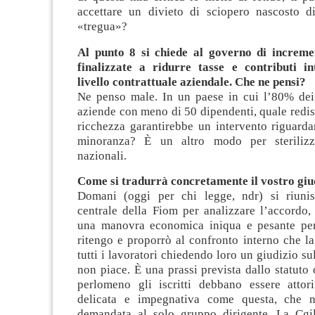
accettare un divieto di sciopero nascosto di
«tregua»?
Al punto 8 si chiede al governo di increme
finalizzate a ridurre tasse e contributi i
livello contrattuale aziendale. Che ne pensi?
Ne penso male. In un paese in cui l’80% dei 
aziende con meno di 50 dipendenti, quale redis
ricchezza garantirebbe un intervento riguarda
minoranza? È un altro modo per sterilizza
nazionali.
Come si tradurrà concretamente il vostro giu
Domani (oggi per chi legge, ndr) si riunis
centrale della Fiom per analizzare l’accordo,
una manovra economica iniqua e pesante per
ritengo e proporrò al confronto interno che l
tutti i lavoratori chiedendo loro un giudizio su
non piace. È una prassi prevista dallo statuto
perlomeno gli iscritti debbano essere attor
delicata e impegnativa come questa, che 
demandata al solo gruppo dirigente. La Cgi