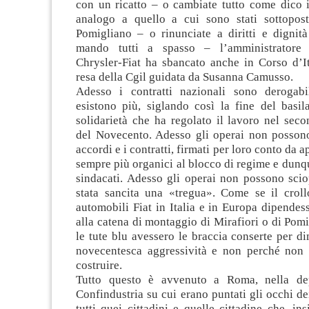
con un ricatto – o cambiate tutto come dico i
analogo a quello a cui sono stati sottopost
Pomigliano – o rinunciate a diritti e dignit
mando tutti a spasso – l’amministratore 
Chrysler-Fiat ha sbancato anche in Corso d’It
resa della Cgil guidata da Susanna Camusso.
Adesso i contratti nazionali sono derogab
esistono più, siglando così la fine del basil
solidarietà che ha regolato il lavoro nel sec
del Novecento. Adesso gli operai non possono
accordi e i contratti, firmati per loro conto da a
sempre più organici al blocco di regime e dun
sindacati. Adesso gli operai non possono scio
stata sancita una «tregua». Come se il croll
automobili Fiat in Italia e in Europa dipendes
alla catena di montaggio di Mirafiori o di Pom
le tute blu avessero le braccia conserte per di
novecentesca aggressività e non perché non
costruire.
Tutto questo è avvenuto a Roma, nella de
Confindustria su cui erano puntati gli occhi dei
tutti quei cittadini e quelle cittadine che, in