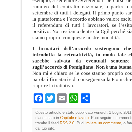
esempio, a settembre avvieremo il percorso de
rinnovo del contratto nazionale, a partire da
settembre di tutti i delegati. Il primo punto sa
la piattaforma e l’accordo abbiano valore esc
il referendum di tutti i lavoratori, se l’esi
positivo. Noi restiamo dentro la Cgil perché sia
siamo proprio con queste nostre modalità.
I firmatari dell’accordo sostengono ch
introdotta la retroattività, in modo tale 
sarebbe salvata da eventuali sentenz
sugll’accordo di Pomigliano. Non è una buona
Non mi è chiaro se le cose stanno proprio cos
parola i firmatari e di conseguenza la Fiom chie
riaprire la trattativa.
Facebook
Twitter
Email
WhatsApp
Condividi
Questo articolo è stato pubblicato venerdì, 1 Luglio 2011
classificato in
Capitale e lavoro
. Puoi seguire i commenti
tramite il feed
RSS 2.0
. Puoi
inviare un commento
, o fa
dal tuo sito.