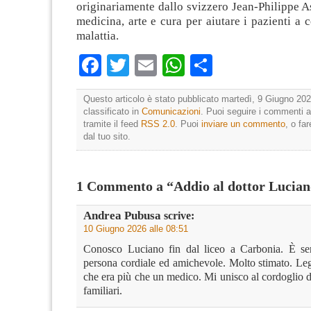
originariamente dallo svizzero Jean-Philippe A
medicina, arte e cura per aiutare i pazienti a 
malattia.
Facebook
Twitter
Email
WhatsApp
Condividi
Questo articolo è stato pubblicato martedì, 9 Giugno 202
classificato in
Comunicazioni
. Puoi seguire i commenti a
tramite il feed
RSS 2.0
. Puoi
inviare un commento
, o fa
dal tuo sito.
1 Commento a “Addio al dottor Lucia
Andrea Pubusa
scrive:
10 Giugno 2026 alle 08:51
Conosco Luciano fin dal liceo a Carbonia. È se
persona cordiale ed amichevole. Molto stimato. Le
che era più che un medico. Mi unisco al cordoglio d
familiari.