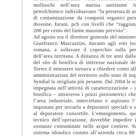
molluschi nell’area marina antistante l
petrolchimico individuavano “la presenza di un
di contaminazione da composti organici persi
diossine, furani, pcb con livelli che “raggiun
200 per cento del limite massimo previsto”.
Ad agosto era il direttore generale del ministe
Gianfranco Mascazzini, davanti agli enti loc
romana, a sollevare il coperchio sulla pen
dell’area turritana. A distanza di tre anni dall
del sito di bonifica di interesse nazionale de
Torres il ministero tornava a chiedere conto all
amministrazioni del territorio sullo stato di in
Syndial la strigliata più pesante. Dal 2004 la s
impegnata nell’attività di caratterizzazione – 
bonifica – attraverso i pozzi piezometrici che,
l’area industriale, intercettano e aspirano l
inquinata per inviarla a depuratori speciali e
al depuratore consortile. L’emungimento, q
tecnico dell’operazione, dovrebbe impedire il
sostanze contaminate nelle acque costiere. Su
sistema idraulico costato all’azienda circa 80