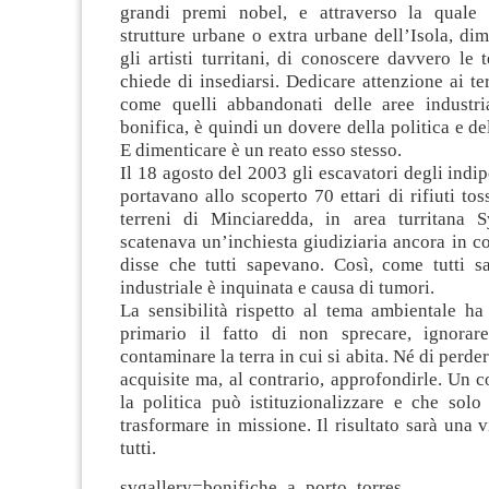
grandi premi nobel, e attraverso la quale r
strutture urbane o extra urbane dell’Isola, di
gli artisti turritani, di conoscere davvero le t
chiede di insediarsi. Dedicare attenzione ai terr
come quelli abbandonati delle aree industria
bonifica, è quindi un dovere della politica e del
E dimenticare è un reato esso stesso.
Il 18 agosto del 2003 gli escavatori degli indip
portavano allo scoperto 70 ettari di rifiuti toss
terreni di Minciaredda, in area turritana Sy
scatenava un’inchiesta giudiziaria ancora in cor
disse che tutti sapevano. Così, come tutti s
industriale è inquinata e causa di tumori.
La sensibilità rispetto al tema ambientale ha
primario il fatto di non sprecare, ignorar
contaminare la terra in cui si abita. Né di perd
acquisite ma, al contrario, approfondirle. Un 
la politica può istituzionalizzare e che solo
trasformare in missione. Il risultato sarà una v
tutti.
svgallery=bonifiche_a_porto_torres