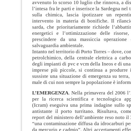
avvenuto lo scorso 10 luglio che rinnova, a dis
l’intesa fra le parti e inserisce la Sardegna nel
sulla chimica, lascia ipotizzare un repent
intervento in materia di bonifiche. Il rilanci
sarda, che prioritariamente richiede l’abbatt
energetici e l’ottimizzazione delle risors
prescindere da una massiccia operazione d
salvaguardia ambientale.
Intanto nel territorio di Porto Torres – dove, co
petrolchimico, della centrale elettrica a carb
degli impianti di pvc e vcm della Ineos e di una
imprese più piccole, si continua a produrre
sussiste una situazione di emergenza su terra,
male di cui non sempre la popolazione è inform
L’EMERGENZA
. Nella primavera del 2006 l’I
per la ricerca scientifica e tecnologica ap
(Icram) eseguiva una prima indagine sullo s
antistante il porto turritano. Risultava, com
report del ministero dell’ambiente reso noto il
“una contaminazione diffusa da idrocarburi pe
da mercurio e cadmio”. Altri accertamenti effet