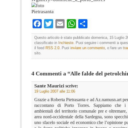
Facebook
Twitter
Email
WhatsApp
Condividi
Questo articolo è stato pubblicato domenica, 15 Luglio 2
classificato in
Inchieste
. Puoi seguire i commenti a quest
il feed
RSS 2.0
. Puoi
inviare un commento
, o fare un
tr
sito.
4 Commenti a “Alle falde del petrolch
Sante Maurizi
scrive:
19 Luglio 2007 alle 11:06
Grazie a Roberta Pietrasanta e ad Az.namusn.art pe
raccontano di Porto Torres. Sappiamo che i d
ambientali del territorio comunale pre e oltremare, 
area nord-occidentale della Sardegna, sono specchi
uno sfacelo sociale ed economico che l’opinione pu