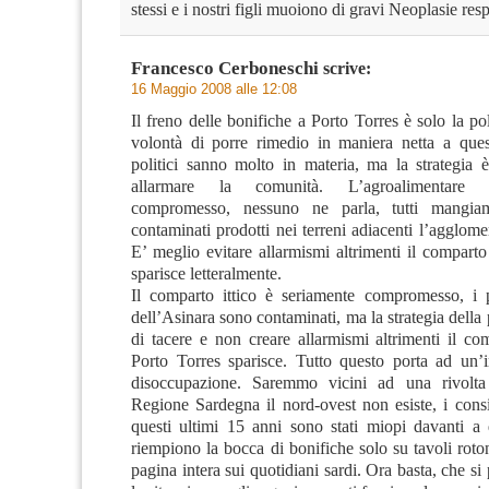
stessi e i nostri figli muoiono di gravi Neoplasie resp
Francesco Cerboneschi
scrive:
16 Maggio 2008 alle 12:08
Il freno delle bonifiche a Porto Torres è solo la po
volontà di porre rimedio in maniera netta a quest
politici sanno molto in materia, ma la strategia 
allarmare la comunità. L’agroalimentare 
compromesso, nessuno ne parla, tutti mangia
contaminati prodotti nei terreni adiacenti l’agglomer
E’ meglio evitare allarmismi altrimenti il compart
sparisce letteralmente.
Il comparto ittico è seriamente compromesso, i 
dell’Asinara sono contaminati, ma la strategia della p
di tacere e non creare allarmismi altrimenti il co
Porto Torres sparisce. Tutto questo porta ad un’
disoccupazione. Saremmo vicini ad una rivolta 
Regione Sardegna il nord-ovest non esiste, i consi
questi ultimi 15 anni sono stati miopi davanti a q
riempiono la bocca di bonifiche solo su tavoli roton
pagina intera sui quotidiani sardi. Ora basta, che s