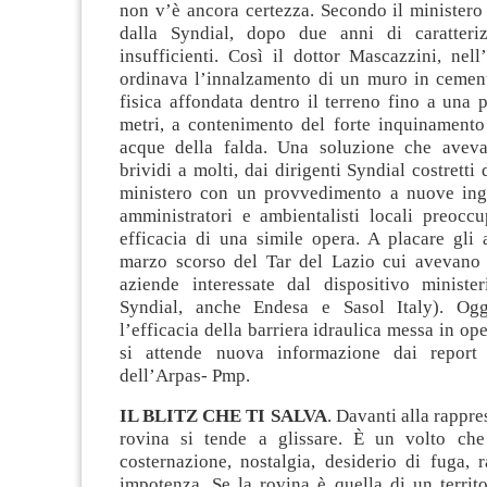
non v’è ancora certezza. Secondo il ministero 
dalla Syndial, dopo due anni di caratteriz
insufficienti. Così il dottor Mascazzini, nel
ordinava l’innalzamento di un muro in cement
fisica affondata dentro il terreno fino a una 
metri, a contenimento del forte inquinamento 
acque della falda. Una soluzione che aveva
brividi a molti, dai dirigenti Syndial costretti 
ministero con un provvedimento a nuove inge
amministratori e ambientalisti locali preoccu
efficacia di una simile opera. A placare gli 
marzo scorso del Tar del Lazio cui avevano f
aziende interessate dal dispositivo ministeri
Syndial, anche Endesa e Sasol Italy). Og
l’efficacia della barriera idraulica messa in op
si attende nuova informazione dai report 
dell’Arpas- Pmp.
IL BLITZ CHE TI SALVA
. Davanti alla rappre
rovina si tende a glissare. È un volto che
costernazione, nostalgia, desiderio di fuga, 
impotenza. Se la rovina è quella di un territ