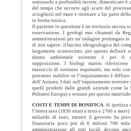
sottosuolo a profondità incerte, dimenticare è
del tempo che occorre agli scarti del processo
sciogliersi nel mare e rientrare a far parte dell
in forma tossica.
Il paziente in questione è un territorio ancora 
osservazione. I geologi mai chiamati da Reg
amministrazioni per un’indagine prolungata in
di non sapere: il bacino idrogeologico del comp
largamente sconosciuto, per questo definire u
danno ambientale esistente è per il 
supposizione. I biologi marini riferiscono
massiccia di sostanze inquinanti, ma solo con
potranno stabilire se l’inquinamento è diffuso i
dell’Asinara. I dati sull’inquinamento terrestre
quelli prodotti dalle grandi aziende come la 
Polimeri Europa) e restano per questo materiale
COSTI E TEMPI DI BONIFICA
. Si ipotizza
l’intera area (1830 ettari a terra e 2700 a mare)
miliardo di euro, mentre il governo ha previ
finanziaria poco più di 6 milioni 700 mila
amministrazione gli enti locali devono anc