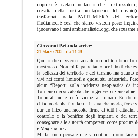
dopo si è rivelato un laccio che ha strozzato og
crescita della nostra amata(meno del dovuto)c
trasformati nella PATTUMIERA del territor
illudiamoci,è così che siamo visti:un posto inquin
ignoravano i temi ambientalistici,oggi che scusante
Giovanni Brianda
scrive:
31 Marzo 2008 alle 14:39
Quello che davvero è accadututo nel territorio Tur
mostruoso. Non mi fa paura tanto per i limiti che e
la bellezza del territorio e del turismo ma quanto p
vivi nei centri limitrofi a questi siti industriali. Pa
alcun “Report” sulla incidenza neoplastica da i
Turritano ma si calcola che in genere ci siano almen
Tumorali nelle città vicine a impiani Enichem
cittadino debba fare la sua in qualche modo, forse
pur un inizo una raccolta firme di tutti i cittadini p
controllo e la bonifica degli impianti e dei terre
consegnare alle autorità competenti come procura d
e Magistratura.
Mi fa paura pensare che si continui a non fare n