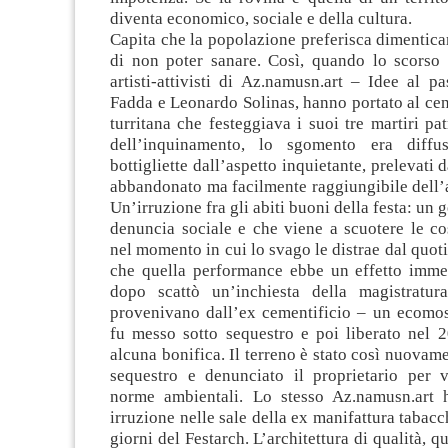
diventa economico, sociale e della cultura.
Capita che la popolazione preferisca dimentica
di non poter sanare. Così, quando lo scors
artisti-attivisti di Az.namusn.art – Idee al p
Fadda e Leonardo Solinas, hanno portato al cen
turritana che festeggiava i suoi tre martiri pat
dell’inquinamento, lo sgomento era diffus
bottigliette dall’aspetto inquietante, prelevati
abbandonato ma facilmente raggiungibile dell’a
Un’irruzione fra gli abiti buoni della festa: un g
denuncia sociale e che viene a scuotere le co
nel momento in cui lo svago le distrae dal quot
che quella performance ebbe un effetto immed
dopo scattò un’inchiesta della magistratura
provenivano dall’ex cementificio – un ecomos
fu messo sotto sequestro e poi liberato nel 
alcuna bonifica. Il terreno è stato così nuovam
sequestro e denunciato il proprietario per v
norme ambientali. Lo stesso Az.namusn.art 
irruzione nelle sale della ex manifattura tabacc
giorni del Festarch. L’architettura di qualità, q