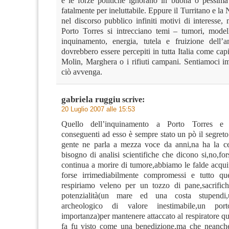
e le forze politiche ignorano in buona o pessim
fatalmente per ineluttabile. Eppure il Turritano e la
nel discorso pubblico infiniti motivi di interesse,
Porto Torres si intrecciano temi – tumori, model
inquinamento, energia, tutela e fruizione dell’
dovrebbero essere percepiti in tutta Italia come cap
Molin, Marghera o i rifiuti campani. Sentiamoci i
ciò avvenga.
gabriela ruggiu
scrive:
20 Luglio 2007 alle 15:53
Quello dell’inquinamento a Porto Torres e d
conseguenti ad esso è sempre stato un pò il segreto 
gente ne parla a mezza voce da anni,na ha la ce
bisogno di analisi scientifiche che dicono si,no,for
continua a morire di tumore,abbiamo le falde acquif
forse irrimediabilmente compromessi e tutto qu
respiriamo veleno per un tozzo di pane,sacrific
potenzialità(un mare ed una costa stupendi,
archeologico di valore inestimabile,un po
importanza)per mantenere attaccato al respiratore q
fa fu visto come una benedizione,ma che neanch