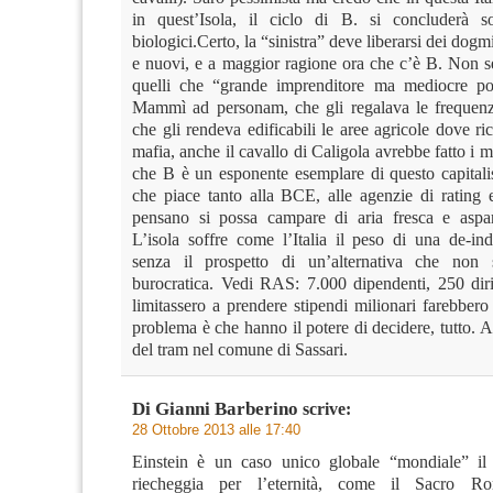
in quest’Isola, il ciclo di B. si concluderà s
biologici.Certo, la “sinistra” deve liberarsi dei dogmi
e nuovi, e a maggior ragione ora che c’è B. Non s
quelli che “grande imprenditore ma mediocre pol
Mammì ad personam, che gli regalava le frequenz
che gli rendeva edificabili le aree agricole dove rici
mafia, anche il cavallo di Caligola avrebbe fatto i mil
che B è un esponente esemplare di questo capitali
che piace tanto alla BCE, alle agenzie di rating e
pensano si possa campare di aria fresca e aspa
L’isola soffre come l’Italia il peso di una de-ind
senza il prospetto di un’alternativa che non 
burocratica. Vedi RAS: 7.000 dipendenti, 250 diri
limitassero a prendere stipendi milionari farebber
problema è che hanno il potere di decidere, tutto. 
del tram nel comune di Sassari.
Di Gianni Barberino
scrive:
28 Ottobre 2013 alle 17:40
Einstein è un caso unico globale “mondiale” il 
riecheggia per l’eternità, come il Sacro R