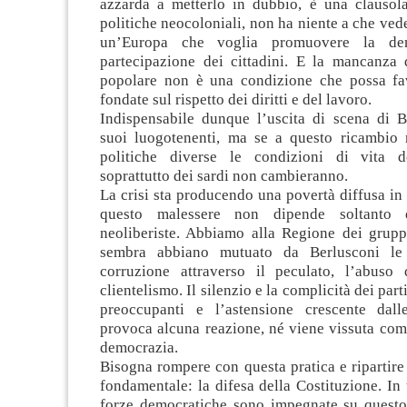
azzarda a metterlo in dubbio, è una clausol
politiche neocoloniali, non ha niente a che vede
un’Europa che voglia promuovere la de
partecipazione dei cittadini. E la mancanza
popolare non è una condizione che possa fav
fondate sul rispetto dei diritti e del lavoro.
Indispensabile dunque l’uscita di scena di B
suoi luogotenenti, ma se a questo ricambio
politiche diverse le condizioni di vita de
soprattutto dei sardi non cambieranno.
La crisi sta producendo una povertà diffusa in t
questo malessere non dipende soltanto d
neoliberiste. Abbiamo alla Regione dei gruppi
sembra abbiano mutuato da Berlusconi le 
corruzione attraverso il peculato, l’abuso 
clientelismo. Il silenzio e la complicità dei par
preoccupanti e l’astensione crescente dall
provoca alcuna reazione, né viene vissuta com
democrazia.
Bisogna rompere con questa pratica e ripartire
fondamentale: la difesa della Costituzione. In t
forze democratiche sono impegnate su questo