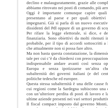
declino e malauguratamente, grazie alle complic
abbiamo ritrovato nei posti di comando, più arr
Oggi è importante comunque capire quali 
presentano al paese e per quali obiettivi 
impegnarsi. Già si parla di un nuovo esecutiv
dissidenti del Pdl oppure di un governo di sco
Per rifare la legge elettorale, si dice, e de
finanziaria. Sono obiettivi da molti ritenuti i
probabile, per il tipo di accordi sottoscritti a
che attualmente non si possa fare altro.
Ma non basta questa constatazione, la dimensio
tale per cui c’è da chiedersi con preoccupazion
indispensabile andare avanti così senza op
Europa e senza ipotizzarne un’altra che
subalternità dei governi italiani (e del cent
politiche tedesche ed europee.
Questa stessa subalternità è una delle cause 
cui regioni come la Sardegna subiscono una c
con un’ulteriore perdita di posti di lavoro e l
ultime aziende presenti nei vari settori produttiv
Il fiscal compact imposto dal governo Monti,