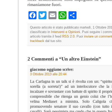
rimaniamone fuori.
Facebook
Twitter
Email
WhatsApp
Condividi
Questo articolo è stato pubblicato martedì, 1 Ottobre 201
classificato in
Interventi e Opinioni
. Puoi seguire i comm
articolo tramite il feed
RSS 2.0
. Puoi
inviare un commen
trackback
dal tuo sito.
2 Commenti a “Un altro Einstein”
giacomo oggiano
scrive:
3 Ottobre 2013 alle 20:44
La Carfagna in un talk si è rivolta con un: “spirito
sorella (a sorreta!)” ad un interlocutore che la
incalzare e sovrastare con battute di spirito il propr
comprensibile che ritenga un genio colui che l’
velina Mediaset a ministra. Solo Caligola c
promuovendo senatore il suo cavallo (con tutto il
cavalli). Sarò pessimista ma credo che in questa Ital