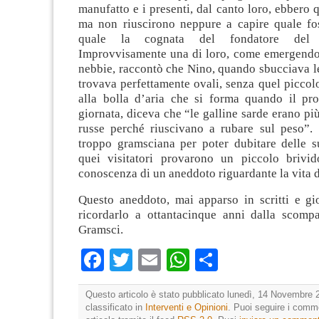
manufatto e i presenti, dal canto loro, ebbero 
ma non riuscirono neppure a capire quale fo
quale la cognata del fondatore del l
Improvvisamente una di loro, come emergendo 
nebbie, raccontò che Nino, quando sbucciava l
trovava perfettamente ovali, senza quel picco
alla bolla d’aria che si forma quando il pr
giornata, diceva che “le galline sarde erano più
russe perché riuscivano a rubare sul peso”.
troppo gramsciana per poter dubitare delle su
quei visitatori provarono un piccolo brivi
conoscenza di un aneddoto riguardante la vita 
Questo aneddoto, mai apparso in scritti e gi
ricordarlo a ottantacinque anni dalla scomp
Gramsci.
Facebook
Twitter
Email
WhatsApp
Condividi
Questo articolo è stato pubblicato lunedì, 14 Novembre 
classificato in
Interventi e Opinioni
. Puoi seguire i comm