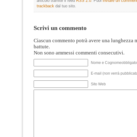
articolo tramite il feed
RSS 2.0
. Puoi
inviare un commen
trackback
dal tuo sito.
Scrivi un commento
Ciascun commento potrà avere una lunghezza 
battute.
Non sono ammessi commenti consecutivi.
Nome e Cognomeobbligato
E-mail (non verrà pubblicata
Sito Web