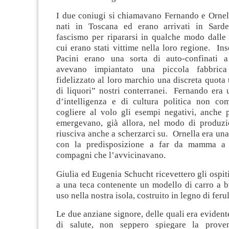
I due coniugi si chiamavano Fernando e Ornell
nati in Toscana ed erano arrivati in Sarde
fascismo per ripararsi in qualche modo dalle 
cui erano stati vittime nella loro regione. I
Pacini erano una sorta di auto-confinati a
avevano impiantato una piccola fabbrica
fidelizzato al loro marchio una discreta quota t
di liquori” nostri conterranei. Fernando era
d’intelligenza e di cultura politica non co
cogliere al volo gli esempi negativi, anche p
emergevano, già allora, nel modo di produzi
riusciva anche a scherzarci su. Ornella era una
con la predisposizione a far da mamma a t
compagni che l’avvicinavano.
Giulia ed Eugenia Schucht ricevettero gli ospit
a una teca contenente un modello di carro a bu
uso nella nostra isola, costruito in legno di feru
Le due anziane signore, delle quali era evidente
di salute, non seppero spiegare la prove