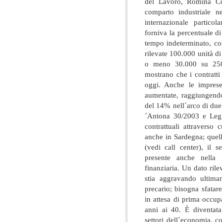
del Lavoro, Romina Co
comparto industriale ne
internazionale partico
forniva la percentuale di 
tempo indeterminato, co
rilevate 100.000 unità di
o meno 30.000 su 250.
mostrano che i contratt
oggi. Anche le imprese
aumentate, raggiungendo
del 14% nell´arco di due 
´Antona 30/2003 e Legg
contrattuali attraverso 
anche in Sardegna; quell
(vedi call center), il 
presente anche nella g
finanziaria. Un dato ril
stia aggravando ultima
precario; bisogna sfatar
in attesa di prima occup
anni ai 40. È diventata
settori dell´economia, col