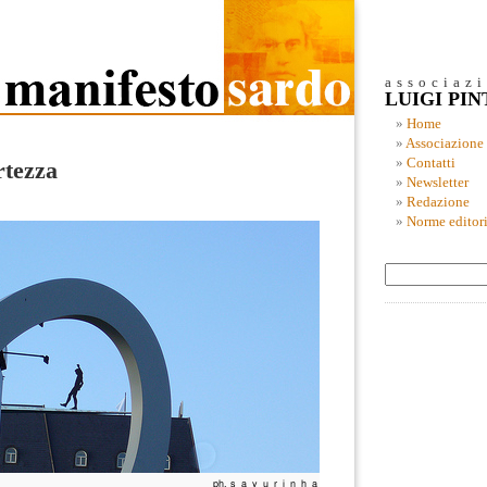
associaz
LUIGI PI
Home
Associazione
Contatti
rtezza
Newsletter
Redazione
Norme editori