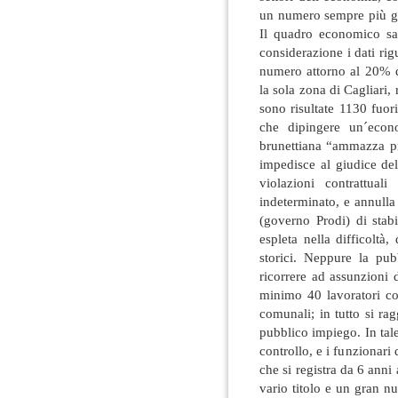
un numero sempre più gr
Il quadro economico sa
considerazione i dati rigu
numero attorno al 20% d
la sola zona di Cagliari,
sono risultate 1130 fuor
che dipingere un´econo
brunettiana “ammazza pr
impedisce al giudice del
violazioni contrattua
indeterminato, e annulla
(governo Prodi) di stab
espleta nella difficoltà
storici. Neppure la pub
ricorrere ad assunzioni 
minimo 40 lavoratori con 
comunali; in tutto si ra
pubblico impiego. In tal
controllo, e i funzionari 
che si registra da 6 anni 
vario titolo e un gran n