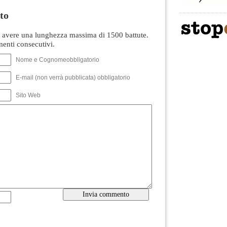
to
avere una lunghezza massima di 1500 battute.
nti consecutivi.
Nome e Cognomeobbligatorio
E-mail (non verrà pubblicata) obbligatorio
Sito Web
----------------------------------------------------------