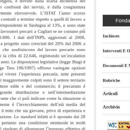
ngera, è dovuto dalla scarsa incidenza del
i confronti dei servizi, e dalla congiuntura
larmente sfavorevole. L´ISTAT l´anno scorso
contratti a termine rispetto a quelli di lavoro a
Fondaz
rrispondente in Sardegna al 13%, e sono state
 lavoratori precari: a Cagliari se ne contano più
Inchieste
000. I dati dell´INPS, aggiornati al 2008,
i a progetto sono cresciuti del 20% dal 2006 a
 che usufruiscono del lavoro precario sono
Interventi E O
 la cifra di 22.646, registrando un´escalation
anni. Le disposizioni legislative (legge Biagi d
Documenti E M
e Treu 196/1997) offrono variegate opzioni
cui vivere l´esperienza precaria, tutte presenti
i maggiormente colpiti sono il settore terziario
Rubriche
settore edile e del commercio; il precariato è
rande distribuzione e nell´intermediazione
Articoli
evante che ci può indicare come la situazione si
mente è l´invecchiamento dell´età media del
Archivio
e il mito che sia giovane, privo di esperienza e
azione. Lo standard infatti si è spostato dai 28
 pertanto una condizione strutturale in molti
 risultato di allontanare l´ingresso effettivo di