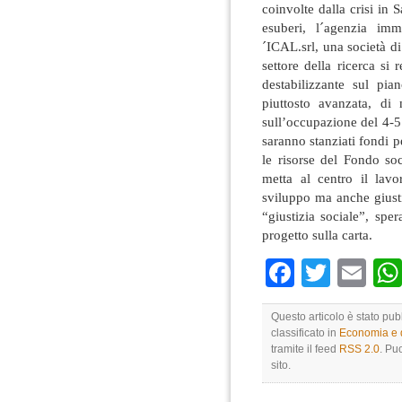
coinvolte dalla crisi in
esuberi, l´agenzia imm
´ICAL.srl, una società di
settore della ricerca si 
destabilizzante sul pia
piuttosto avanzata, di 
sull’occupazione del 4-
saranno stanziati fondi 
le risorse del Fondo so
metta al centro il lav
sviluppo ma anche giusti
“giustizia sociale”, sp
progetto sulla carta.
Faceboo
Twitte
Em
Questo articolo è stato pu
classificato in
Economia e di
tramite il feed
RSS 2.0
. Pu
sito.