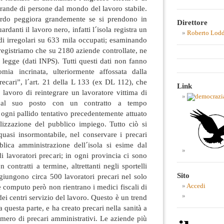
ande di persone dal mondo del lavoro stabile.
rdo peggiora grandemente se si prendono in
Direttore
ardanti il lavoro nero, infatti l´isola registra un
Roberto Lod
i irregolari su 633 mila occupati; esaminando
 registriamo che su 2180 aziende controllate, ne
i legge (dati INPS). Tutti questi dati non fanno
mia incrinata, ulteriormente affossata dalla
ecari”, l´art. 21 della L 133 (ex DL 112), che
Link
 lavoro di reintegrare un lavoratore vittima di
li al suo posto con un contratto a tempo
 ogni pallido tentativo precedentemente attuato
ilizzazione del pubblico impiego. Tutto ciò si
, quasi insormontabile, nel conservare i precari
blica amministrazione dell´isola si esime dal
di lavoratori precari; in ogni provincia ci sono
contratti a termine, altrettanti negli sportelli
Sito
ggiungono circa 500 lavoratori precari nel solo
e computo però non rientrano i medici fiscali di
Accedi
dei centri servizio del lavoro. Questo è un trend
a questa parte, e ha creato precari nella sanità a
umero di precari amministrativi. Le aziende più