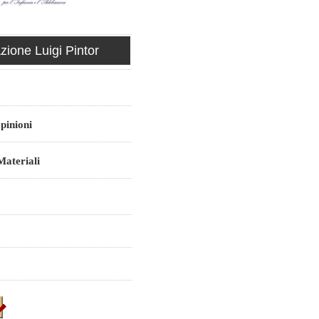
ione Luigi Pintor
pinioni
ateriali