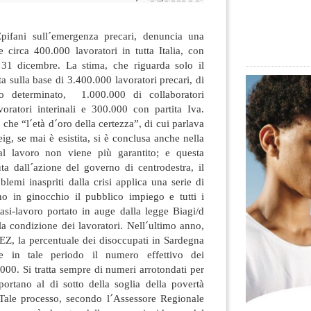
Epifani sull´emergenza precari, denuncia una
 circa 400.000 lavoratori in tutta Italia, con
 31 dicembre. La stima, che riguarda solo il
ata sulla base di 3.400.000 lavoratori precari
, di
 determinato, 1.000.000 di collaboratori
voratori interinali e 300.000 con partita Iva.
 che “l´età d´oro della certezza”, di cui parlava
ig, se mai è esistita, si è conclusa anche nella
o al lavoro non viene più garantito; e questa
ta dall´azione del governo di centrodestra, il
blemi inaspriti dalla crisi applica una serie di
nno in ginocchio il pubblico impiego e tutti i
quasi-lavoro portato in auge dalla legge Biagi/d
a condizione dei lavoratori. Nell´ultimo anno,
EZ, la percentuale dei disoccupati in Sardegna
 in tale periodo il numero effettivo dei
.000. Si tratta sempre di numeri arrotondati per
ortano al di sotto della soglia della povertà
Tale processo, secondo l´Assessore Regionale