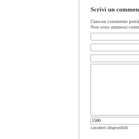
Scrivi un commen
Ciascun commento potrà 
Non sono ammessi comme
caratteri disponibili
------------------------------