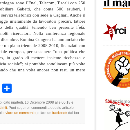
 Sardegna sono l´Enel, Telecom, Tiscali con 250
obiliare Gabetti, che conta 500 esuberi, l
 servizi telefonici con sede a Cagliari. Anche il
regge interamente da lavoratori precari, fattore
no della qualità, tenendo ben presente l´età,
molti ricercatori. Nella conferenza regionale
5 dicembre, Romina Congera ha annunciato che
per un piano triennale 2008-2010, finanziati con
ciale europeo, per sostenere “una politica che
oro, in grado di mettere insieme ricchezza e
zia sociale”; si potrebbe sottolineare più volte
erando che una volta ancora non resti un mero
k
r
ail
WhatsApp
Condividi
bblicato martedì, 16 Dicembre 2008 alle 00:18 e
ritti
. Puoi seguire i commenti a questo articolo
oi
inviare un commento
, o fare un
trackback
dal tuo