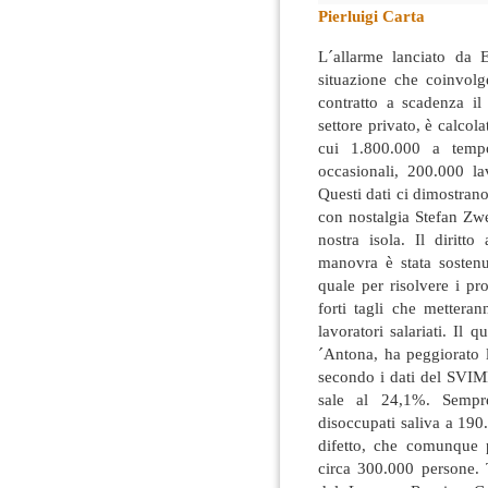
Pierluigi Carta
L´allarme lanciato da 
situazione che coinvolge
contratto a scadenza il
settore privato, è calcol
cui 1.800.000 a tempo
occasionali, 200.000 la
Questi dati ci dimostrano
con nostalgia Stefan Zwe
nostra isola. Il diritt
manovra è stata sostenu
quale per risolvere i pro
forti tagli che mettera
lavoratori salariati. Il 
´Antona, ha peggiorato l
secondo i dati del SVIM
sale al 24,1%. Sempre
disoccupati saliva a 190
difetto, che comunque p
circa 300.000 persone. 