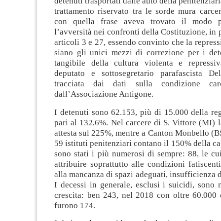
detenuti trasportati dalle auto della penitenziari
trattamento riservato tra le sorde mura carce
con quella frase aveva trovato il modo p
l’avversità nei confronti della Costituzione, in 
articoli 3 e 27, essendo convinto che la repress
siano gli unici mezzi di correzione per i det
tangibile della cultura violenta e repressi
deputato e sottosegretario parafascista De
tracciata dai dati sulla condizione carc
dall’Associazione Antigone.
I detenuti sono 62.153, più di 15.000 della re
pari al 132,6%. Nel carcere di S. Vittore (MI) l
attesta sul 225%, mentre a Canton Monbello (BS
59 istituti penitenziari contano il 150% della ca
sono stati i più numerosi di sempre: 88, le c
attribuire soprattutto alle condizioni fatiscenti
alla mancanza di spazi adeguati, insufficienza d
I decessi in generale, esclusi i suicidi, sono
crescita: ben 243, nel 2018 con oltre 60.000 
furono 174.