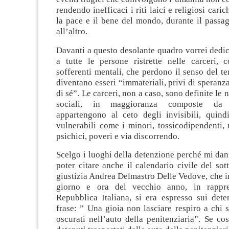
rendendo inefficaci i riti laici e religiosi caric
la pace e il bene del mondo, durante il passa
all’altro.
Davanti a questo desolante quadro vorrei dedic
a tutte le persone ristrette nelle carceri, 
sofferenti mentali, che perdono il senso del t
diventano esseri “immateriali, privi di speranza
di sé”. Le carceri, non a caso, sono definite le 
sociali, in maggioranza composte da 
appartengono al ceto degli invisibili, quin
vulnerabili come i minori, tossicodipendenti, 
psichici, poveri e via discorrendo.
Scelgo i luoghi della detenzione perché mi da
poter citare anche il calendario civile del sott
giustizia Andrea Delmastro Delle Vedove, che i
giorno e ora del vecchio anno, in rappre
Repubblica Italiana, si era espresso sui dete
frase: ” Una gioia non lasciare respiro a chi st
oscurati nell’auto della penitenziaria”. Se così