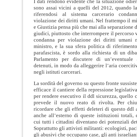
I dati rendono evidente che la situazione odier
sono assai vicini a quelli del 2012, quando l
riferendosi al sistema carcerario condann
violazione dei diritti umani. Nel frattempo il m
e Giustizia pensa più che mai alla separazione d
giudici, piuttosto che interrompere il percorso
condanna per violazione dei diritti umani ne
ministro, e la sua sfera politica di riferimento
parafascista, è sordo alla richiesta di un diba
Parlamento per discutere di un’eventuale 
detenuti, in modo da alleggerire l’aria coerciti
negli istituti carcerari.
La sordità del governo su questo fronte sussiste
efficace il cantiere della repressione legislativ
per rendere esecutivo il ddl sicurezza, quello c
prevede il nuovo reato di rivolta. Per chiu
ricordare che gli effetti deleteri di questo ddl
anche all’esterno di queste istituzioni totali
cui tutti i cittadini diventano dei potenziali det
Soprattutto gli attivisti militanti: ecologisti, pac
gli abusivi che occupano case, gli anti israeliani,