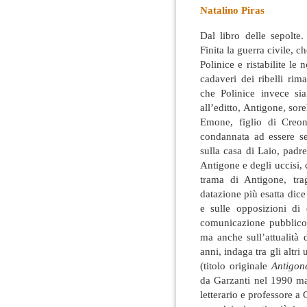
Natalino Piras
Dal libro delle sepolte
Finita la guerra civile, c
Polinice e ristabilite le 
cadaveri dei ribelli ri
che Polinice invece si
all’editto, Antigone, sor
Emone, figlio di Creon
condannata ad essere s
sulla casa di Laio, padr
Antigone e degli uccisi, c
trama di Antigone, tr
datazione più esatta dice 
e sulle opposizioni di
comunicazione pubblico e
ma anche sull’attualità
anni, indaga tra gli altri
(titolo originale
Antigon
da Garzanti nel 1990 ma
letterario e professore 