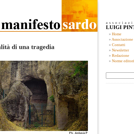
associaz
LUIGI PI
Home
Associazione
Contatti
lità di una tragedia
Newsletter
Redazione
Norme editori