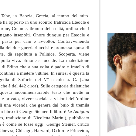
. Tebe, in Beozia, Grecia, al tempo del mito.
he ha opposto in uno scontro fratricida Eteocle e
norme, Creonte, tiranno della città, ordina che i
mangano insepolti. Onore dunque per Eteocle
e
a pasto per cani e avvoltoi. Contravvenendo
ella dei due guerrieri uccisi e promessa sposa di
te, dà sepoltura a Polinice. Scoperta, viene
epolta viva. Emone si uccide. La maledizione
e di Edipo che a sua volta è padre e fratello di
ontinua a mietere vittime. In sintesi è questa la
agedia di Sofocle del V° secolo a. C. (Una
che è del 442 circa). Sulle categorie dialettiche
 questo incommensurabile testo che mette in
 privato, vivere sociale e visioni dell’ordine
 di una vicenda che genera dal buio di tremila
 un libro di George Steiner. Il libro è
Le Antigoni
es
, traduzione di Nicoletta Marini), pubblicato
 è come se fosse oggi. George Steiner, critico
a Ginevra, Chicago, Harvard, Oxford e Princeton,