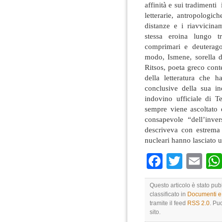
affinità e sui tradimenti
letterarie, antropologi
distanze e i riavvicina
stessa eroina lungo t
comprimari e deuteragon
modo, Ismene, sorella d
Ritsos, poeta greco con
della letteratura che h
conclusive della sua i
indovino ufficiale di T
sempre viene ascoltato 
consapevole “dell’inv
descriveva con estrema
nucleari hanno lasciato u
Faceboo
Twitte
Em
Questo articolo è stato pub
classificato in
Documenti e 
tramite il feed
RSS 2.0
. Pu
sito.