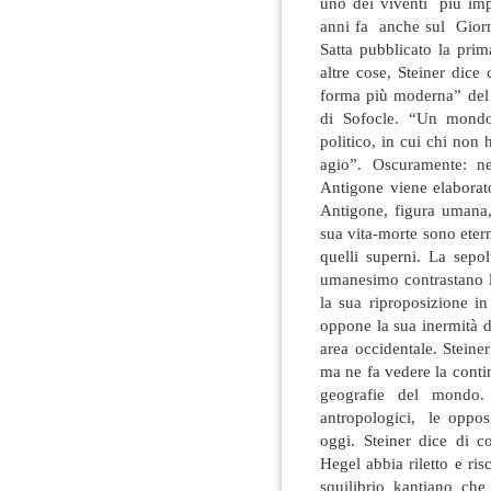
uno dei viventi più impo
anni fa anche sul Giorn
Satta pubblicato la pri
altre cose, Steiner dice
forma più moderna” del 
di Sofocle. “Un mondo”
politico, in cui chi non 
agio”. Oscuramente: n
Antigone viene elaborato
Antigone, figura umana,
sua vita-morte sono etern
quelli superni. La sepo
umanesimo contrastano la
la sua riproposizione in
oppone la sua inermità 
area occidentale. Steiner
ma ne fa vedere la conti
geografie del mondo. 
antropologici, le opposi
oggi. Steiner dice di
Hegel abbia riletto e ri
squilibrio kantiano ch