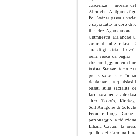
coscienza morale dell’
Altro che: Antigone, fig
Poi Steiner passa a vede
e soprattutto in cose di 
il padre Agamennone e i
Clitmnestra. Ma anche Co
cuore al padre re Lear. 
atto di giustizia, il riv
nella vasca da bagno. 
che confliggono con l’ord
insiste Steiner, è un p
pietas sofoclea è “uma
richiamare, in qualsiasi
basati sulla sacralità 
fascinosamente caleidosc
altro filosofo, Kierke
Sull’Antigone di Sofocle
Freud e Jung. Come tap
personaggio la riduzione 
Liliana Cavani, la mess
quello dei Carmina bura