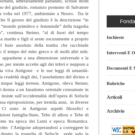
rtanti, letterariamente parlando, scrisse molti
o del giudizio, romanzo postumo di Salvatore
ma volta nel 1977, ambientato a Nuoro. Tra le
 che Il giorno del giudizio è la descrizione “in
Fondaz
“mondo primitivo e femminile” della tragedia
, continua Steiner, “al di fuori del tempo
Inchieste
ha marito e figli si sente oscuramente a proprio
el buio assoluto della tomba che racchiude
 il tempo del mito greco e di molti altri miti.
Interventi E O
 appartiene a una dimensione universale e la
e, per niente accette agli dei inferi e neppure a
Documenti E M
lta viva Antigone e le sue leggi di umanità-
 crudeltà degli dei, l’assolutismo del divino e
 inique leggi terrene. Antigone, rileva Steiner,
Rubriche
di donna a un fanatismo orientale consumato in
 insiste sull’occidentalità dell’opera di Sofocle
Articoli
nua riproposizione, per tremila anni, in diverse
Ci sono in Antigone aspetti filosofici e
Archivio
zioni famiglia-Stato, Tebe di allora e Tebe di
 come tra epoca dei Lumi e epoca Romantica
scritto l’Antigone adoperandosi a correggere lo
e dentro la tragedia di Sofocle vede solo la