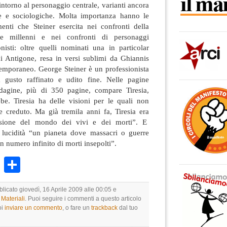
 intorno al personaggio centrale, varianti ancora
che e sociologiche. Molta importanza hanno le
menti che Steiner esercita nei confronti della
re millenni e nei confronti di personaggi
isti: oltre quelli nominati una in particolar
i Antigone, resa in versi sublimi da Ghiannis
temporaneo. George Steiner è un professionista
a gusto raffinato e udito fine. Nelle pagine
ndagine, più di 350 pagine, compare Tiresia,
ebe. Tiresia ha delle visioni per le quali non
e creduto. Ma già tremila anni fa, Tiresia era
ersione del mondo dei vivi e dei morti”. E
 lucidità “un pianeta dove massacri o guerre
n numero infinito di morti insepolti”.
k
r
ail
WhatsApp
Condividi
blicato giovedì, 16 Aprile 2009 alle 00:05 e
Materiali
. Puoi seguire i commenti a questo articolo
oi
inviare un commento
, o fare un
trackback
dal tuo