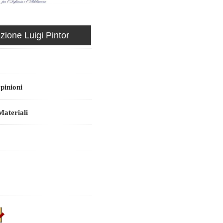
ione Luigi Pintor
pinioni
ateriali