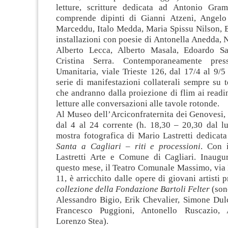
letture, scritture dedicata ad Antonio Gra
comprende dipinti di Gianni Atzeni, Angelo
Marceddu, Italo Medda, Maria Spissu Nilson, 
installazioni con poesie di Antonella Anedda, N
Alberto Lecca, Alberto Masala, Edoardo Sa
Cristina Serra. Contemporaneamente pres
Umanitaria, viale Trieste 126, dal 17/4 al 9/5
serie di manifestazioni collaterali sempre su 
che andranno dalla proiezione di flim ai readin
letture alle conversazioni alle tavole rotonde.
Al Museo dell’Arciconfraternita dei Genovesi, 
dal 4 al 24 corrente (h. 18,30 – 20,30 dal lu
mostra fotografica di Mario Lastretti dedicat
Santa a Cagliari – riti e processioni
. Con i
Lastretti Arte e Comune di Cagliari. Inaugur
questo mese, il Teatro Comunale Massimo, via 
11, è arricchito dalle opere di giovani artisti 
collezione della Fondazione Bartoli Felter
(son
Alessandro Bigio, Erik Chevalier, Simone Dulc
Francesco Puggioni, Antonello Ruscazio, 
Lorenzo Stea).