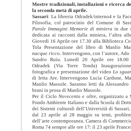
Mostre tradizionali, installazioni e ricerca de
la seconda metà di aprile.
Sassari
: La libreria Odradek/interno4 e la Faco
Filosofia, col patrocinio del Comune di Sass
Parole Immagini Memorie di miniera
in due s
dedicata ai racconti dalla miniera, l’altra al
Giovedi 16 Aprile ore 17.30 alla Biblioteca C
Tola Presentazione del libro di Manlio M
nacque ricco
. Intervengono, con l’autore, Ad
Sandro Ruiu. Lunedì 20 Aprile ore 18.00 sa
Odradek (Via Torre Tonda) Inaugurazione
fotografica e presentazione del video
Lo sguar
di Ietta Are. Intervengono Lucia Cardone, Ma
Manlio Massole. Saranno letti da Alessandro 
brani in prosa di Manlio Massole.
Per il Ciclo
Novecento e oltre
, organizzato a 
Fondo Ambiente Italiano e dalla Scuola di Dott
dei Sistemi culturali dell’Università di Sassari
dal 23 aprile al 28 maggio su temi, problem
dell’arte contemporanea. Camera di Commercio 
Roma 74 sempre alle ore 17: il 23 aprile France