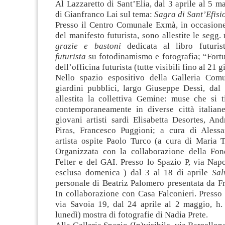
Al Lazzaretto di Sant’Elia, dal 3 aprile al 5 m
di Gianfranco Lai sul tema:
Sagra di Sant’Efisi
Presso il Centro Comunale Exmà, in occasione
del manifesto futurista, sono allestite le segg.
grazie e bastoni
dedicata al libro futuri
futurista
su fotodinamismo e fotografia; “Fort
dell’officina futurista (tutte visibili fino al 21 
Nello spazio espositivo della Galleria Com
giardini pubblici, largo Giuseppe Dessì, dal 
allestita la collettiva Gemine: muse che si 
contemporaneamente in diverse città italiane
giovani artisti sardi Elisabetta Desortes, And
Piras, Francesco Puggioni; a cura di Aless
artista ospite Paolo Turco (a cura di Maria T
Organizzata con la collaborazione della Fon
Felter e del GAI. Presso lo Spazio P, via Nap
esclusa domenica ) dal 3 al 18 di aprile
Sal
personale di Beatriz Palomero presentata da Fr
In collaborazione con Casa Falconieri. Presso
via Savoia 19, dal 24 aprile al 2 maggio, h.
lunedì) mostra di fotografie di Nadia Prete.