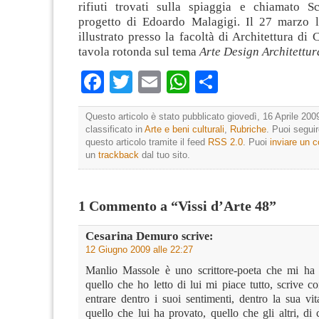
rifiuti trovati sulla spiaggia e chiamato Sc
progetto di Edoardo Malagigi. Il 27 marzo l
illustrato presso la facoltà di Architettura di 
tavola rotonda sul tema
Arte Design Architettu
Facebook
Twitter
Email
WhatsApp
Condividi
Questo articolo è stato pubblicato giovedì, 16 Aprile 200
classificato in
Arte e beni culturali
,
Rubriche
. Puoi segui
questo articolo tramite il feed
RSS 2.0
. Puoi
inviare un
un
trackback
dal tuo sito.
1 Commento a “Vissi d’Arte 48”
Cesarina Demuro
scrive:
12 Giugno 2009 alle 22:27
Manlio Massole è uno scrittore-poeta che mi ha 
quello che ho letto di lui mi piace tutto, scrive co
entrare dentro i suoi sentimenti, dentro la sua vit
quello che lui ha provato, quello che gli altri, di 