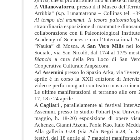
spirits
, che si protrarranno fino al mese di magg
A
Villanovaforru
, presso il il Museo del Terri
Arrùbia” (s.p. Lunamatrona – Collinas tel. +
Al tempo dei mammut. Il tesoro paleontologi
straordinaria esposizione di mammut e dinosaur
collaborazione con il Paleontological Institut
Academy of Sciences e con l’International 
“Nauka” di Mosca. A
San Vero Milis
nei lo
Sociale, via San Nicolò, dal 17/4 al 17/5 mos
Bianchi
a cura della Pro Loco di San Vero
Cooperativa Culturale Ampsicora.
Ad
Assemini
presso lo Spazio Arka, via Tevere,
aprile è in corso la XXII edizione di
InterAz
video e performing art con teatro musica cine
Le ultime manifestazioni si terranno alle ore 
17, 18 e 24 aprile.
A
Cagliari
, parallelamente al festival InterA
Assemini, presso lo studio Poliart (via Universi
maggio, h. 18-20) esposizione di opere visu
Achenza, Gianni Atzeni, Paola Kao, Italo Medd
Alla galleria G28 (via Ada Negri n.28, h. 8
festivi, dal 18 aprile al 7 maggio) manifestazi