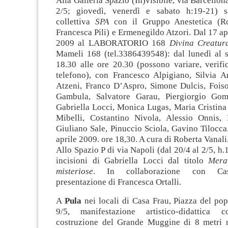
Alla Galleria Spazio (In)visibile, via Barcellon
2/5; giovedì, venerdì e sabato h:19-21) sa
collettiva
SPA
con il Gruppo Anestetica (R
Francesca Pili) e Ermenegildo Atzori. Dal 17 ap
2009 al LABORATORIO 168
Divina Creatur
Mameli 168 (tel.3386439548): dal lunedì al s
18.30 alle ore 20.30 (possono variare, verifi
telefono), con Francesco Alpigiano, Silvia Ar
Atzeni, Franco D’Aspro, Simone Dulcis, Foiso
Gambula, Salvatore Garau, Piergiorgio Gom
Gabriella Locci, Monica Lugas, Maria Cristina
Mibelli, Costantino Nivola, Alessio Onnis,
Giuliano Sale, Pinuccio Sciola, Gavino Tilocca
aprile 2009. ore 18,30. A cura di Roberta Vanali
Allo Spazio P di via Napoli (dal 20/4 al 2/5, h.
incisioni di Gabriella Locci dal titolo
Mera
misteriose
. In collaborazione con Casa
presentazione di Francesca Ortalli.
A
Pula
nei locali di Casa Frau, Piazza del pop
9/5, manifestazione artistico-didattica
costruzione del Grande Muggine di 8 metri r