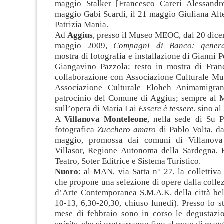
maggio Stalker [Francesco Careri_Alessandro
maggio Gabi Scardi, il 21 maggio Giuliana Alt
Patrizia Mania.
Ad
Aggius
, presso il Museo MEOC, dal 20 dice
maggio 2009,
Compagni di Banco: generaz
mostra di fotografia e installazione di Gianni P
Giangavino Pazzola; testo in mostra di Fran
collaborazione con Associazione Culturale Mu
Associazione Culturale Eloheh Animamigran
patrocinio del Comune di Aggius; sempre al
sull’opera di Maria Lai
Essere è tessere
, sino a
A
Villanova Monteleone
, nella sede di Su P
fotografica
Zucchero amaro
di Pablo Volta, da
maggio, promossa dai comuni di Villanov
Villasor, Regione Autonoma della Sardegna,
Teatro, Soter Editrice e Sistema Turistico.
Nuoro
: al MAN, via Satta n° 27, la collettiv
che propone una selezione di opere dalla coll
d’Arte Contemporanea S.M.A.K. della città bel
10-13, 6,30-20,30, chiuso lunedì). Presso lo 
mese di febbraio sono in corso le degustazi