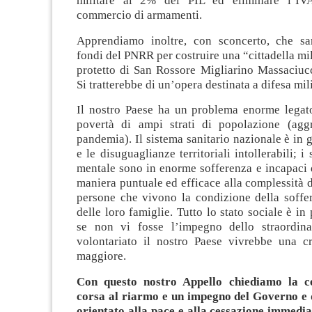
militare al 2% del PIL ed eliminare l’IV
commercio di armamenti.
Apprendiamo inoltre, con sconcerto, che sar
fondi del PNRR per costruire una “cittadella mil
protetto di San Rossore Migliarino Massaciucc
Si tratterebbe di un’opera destinata a difesa mili
Il nostro Paese ha un problema enorme legato
povertà di ampi strati di popolazione (agg
pandemia). Il sistema sanitario nazionale è in g
e le disuguaglianze territoriali intollerabili; i 
mentale sono in enorme sofferenza e incapaci 
maniera puntuale ed efficace alla complessità d
persone che vivono la condizione della soffe
delle loro famiglie. Tutto lo stato sociale è in
se non vi fosse l’impegno dello straordin
volontariato il nostro Paese vivrebbe una cr
maggiore.
Con questo nostro Appello chiediamo la ce
corsa al riarmo e un impegno del Governo e
orientato alla pace e alla cessazione immedia