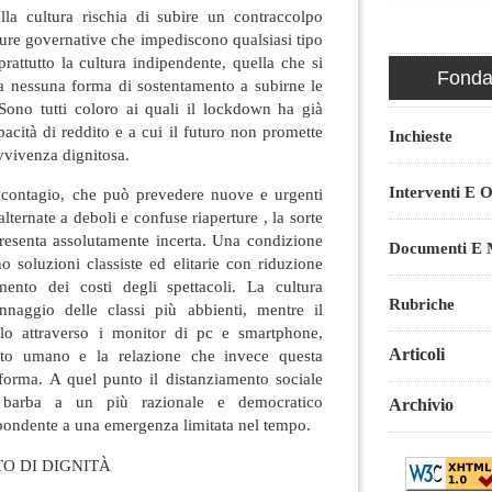
la cultura rischia di subire un contraccolpo
sure governative che impediscono qualsiasi tipo
attutto la cultura indipendente, quella che si
Fondaz
 nessuna forma di sostentamento a subirne le
ono tutti coloro ai quali il lockdown ha già
pacità di reddito e a cui il futuro non promette
Inchieste
vvivenza dignitosa.
Interventi E O
l contagio, che può prevedere nuove e urgenti
ternate a deboli e confuse riaperture , la sorte
 presenta assolutamente incerta. Una condizione
Documenti E M
no soluzioni classiste ed elitarie con riduzione
nto dei costi degli spettacoli. La cultura
Rubriche
nnaggio delle classi più abbienti, mentre il
olo attraverso i monitor di pc e smartphone,
Articoli
tto umano e la relazione che invece questa
orma. A quel punto il distanziamento sociale
 barba a un più razionale e democratico
Archivio
spondente a una emergenza limitata nel tempo.
TO DI DIGNITÀ