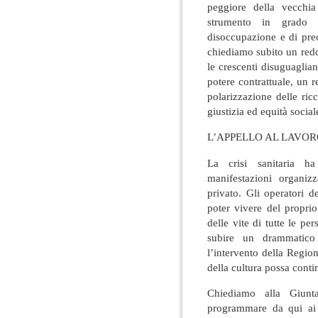
peggiore della vecchi
strumento in grado d
disoccupazione e di pre
chiediamo subito un redd
le crescenti disuguaglia
potere contrattuale, un r
polarizzazione delle ric
giustizia ed equità social
L’APPELLO AL LAVO
La crisi sanitaria h
manifestazioni organiz
privato. Gli operatori 
poter vivere del propri
delle vite di tutte le p
subire un drammatico
l’intervento della Region
della cultura possa conti
Chiediamo alla Giunt
programmare da qui ai p