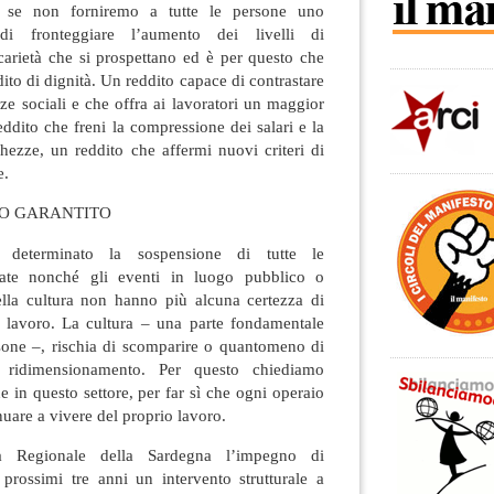
a se non forniremo a tutte le persone uno
i fronteggiare l’aumento dei livelli di
carietà che si prospettano ed è per questo che
ito di dignità. Un reddito capace di contrastare
nze sociali e che offra ai lavoratori un maggior
eddito che freni la compressione dei salari e la
chezze, un reddito che affermi nuovi criteri di
e.
RO GARANTITO
a determinato la sospensione di tutte le
zate nonché gli eventi in luogo pubblico o
della cultura non hanno più alcuna certezza di
o lavoro. La cultura – una parte fondamentale
ersone –, rischia di scomparire o quantomeno di
 ridimensionamento. Per questo chiediamo
e in questo settore, per far sì che ogni operaio
nuare a vivere del proprio lavoro.
a Regionale della Sardegna l’impegno di
rossimi tre anni un intervento strutturale a