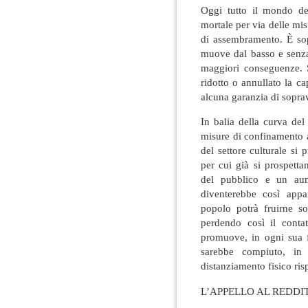
Oggi tutto il mondo del
mortale per via delle mi
di assembramento. È sopr
muove dal basso e senza
maggiori conseguenze. S
ridotto o annullato la ca
alcuna garanzia di sopra
In balia della curva de
misure di confinamento al
del settore culturale si
per cui già si prospetta
del pubblico e un aume
diventerebbe così appa
popolo potrà fruirne s
perdendo così il conta
promuove, in ogni sua f
sarebbe compiuto, in
distanziamento fisico ri
L’APPELLO AL REDDI