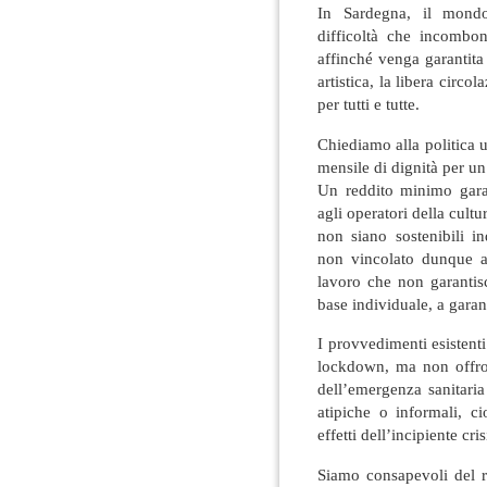
In Sardegna, il mondo
difficoltà che incombon
affinché venga garantita
artistica, la libera circol
per tutti e tutte.
Chiediamo alla politica 
mensile di dignità per un
Un reddito minimo gara
agli operatori della cultu
non siano sostenibili i
non vincolato dunque a
lavoro che non garantis
base individuale, a garan
I provvedimenti esistenti
lockdown, ma non offron
dell’emergenza sanitaria
atipiche o informali, 
effetti dell’incipiente cr
Siamo consapevoli del r