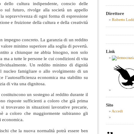
 dello cultura indipendente, conscio delle
o sul futuro, rivolge alla società un appello
Direttore
 la sopravvivenza di ogni forma di espressione
Roberto Lod
azione e fruizione della cultura e della creatività
un impegno concreto. La garanzia di un reddito
 valore minimo superiore alla soglia di povertà.
Link
ntito a chiunque ne abbia bisogno, non solo
ra ma a tutte le persone le cui condizioni di vita
ndividualmente. Un reddito minimo di dignità
l nucleo famigliare o allo svolgimento di un
ce l’autosufficienza economica ma stabilito su
zia di vita una dignitosa.
 costituiscono un sostegno al reddito durante il
o risposte sufficienti a coloro che già prima
Sito
 si trovavano in situazioni lavorative precarie,
Accedi
cioè a coloro che maggiormente subiranno gli
isi economica.
ischi che la nuova normalità potrà essere ben