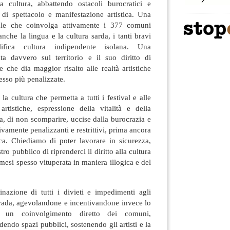
 cultura, abbattendo ostacoli burocratici e
di spettacolo e manifestazione artistica. Una
ale che coinvolga attivamente i 377 comuni
anche la lingua e la cultura sarda, i tanti bravi
olifica cultura indipendente isolana. Una
a davvero sul territorio e il suo diritto di
e che dia maggior risalto alle realtà artistiche
pesso più penalizzate.
a cultura che permetta a tutti i festival e alle
artistiche, espressione della vitalità e della
da, di non scomparire, uccise dalla burocrazia e
vamente penalizzanti e restrittivi, prima ancora
ca. Chiediamo di poter lavorare in sicurezza,
ro pubblico di riprenderci il diritto alla cultura
i mesi spesso vituperata in maniera illogica e del
inazione di tutti i divieti e impedimenti agli
 strada, agevolandone e incentivandone invece lo
so un coinvolgimento diretto dei comuni,
dendo spazi pubblici, sostenendo gli artisti e la