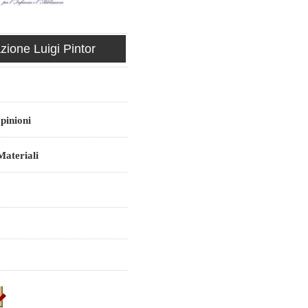
ione Luigi Pintor
pinioni
ateriali