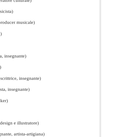
eratore culturale)
icista)
 producer musicale)
)
a, insegnante)
)
scrittrice, insegnante)
sta, insegnante)
ker)
design e illustratore)
ante, artista-artigiana)