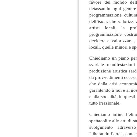
favore del mondo della
detassando ogni genere 
programmazione cultur
dell’isola, che valorizzi 
artisti locali, la pr
programmazione costruit
decidere e valorizzarsi, 
locali, quelle minori e s
Chiediamo un piano per l
svariate manifestazioni 
produzione artistica sar
da provvedimenti eccessi
che dalla crisi economi
garantendo a noi e al nost
e alla socialità, in quest
tutto irrazionale.
Chiediamo infine l’elim
spettacoli e alle arti di
svolgimento attraver
“liberando l’arte”, conce