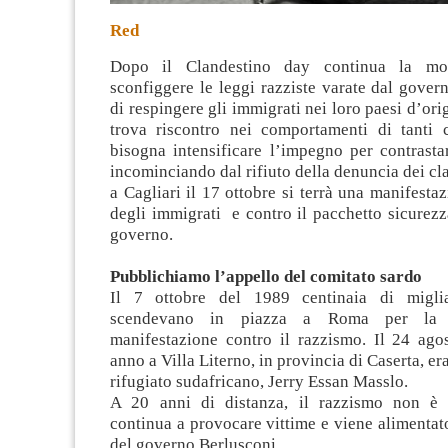
Red
Dopo il Clandestino day continua la mob
sconfiggere le leggi razziste varate dal gover
di respingere gli immigrati nei loro paesi d’or
trova riscontro nei comportamenti di tanti ci
bisogna
intensificare l’impegno per contrasta
incominciando dal rifiuto della denuncia dei cl
a Cagliari il 17 ottobre si terrà una manifesta
degli immigrati e contro il pacchetto sicurez
governo.
Pubblichiamo l’appello del comitato sardo
Il 7 ottobre del 1989 centinaia di migli
scendevano in piazza a Roma per la 
manifestazione contro il razzismo. Il 24 agos
anno a Villa Literno, in provincia di Caserta, er
rifugiato sudafricano, Jerry Essan Masslo.
A 20 anni di distanza, il razzismo non è s
continua a provocare vittime e viene alimentato
del governo Berlusconi.