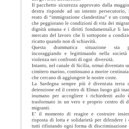
Il pacchetto sicurezza approvato dalla maggio
destra risponde ad un intento persecutorio, 
reato di “immigrazione clandestina” e un com
che peggiorano le condizioni di vita dei migran
dignità umana e i diritti fondamentali,e li la
mercato del lavoro che li sottopone a condizi
ricatto quando non di schiavitù.
Questa drammatica situazione sta per
incoraggiando e legittimando nella società
violenza nei confronti di ogni diversità.
Intanto, nel canale di Sicilia, ormai diventato 
cimitero marino, continuano a morire centinaia
che cercano di aggiungere le nostre coste.
La Sardegna sempre più è diventata terra d
detenzione ed il centro di Elmas luogo già ina
inumano per accogliere i richiedenti asilo 
trasformato in un vero e proprio centro di d
migranti.
E’ il momento di reagire e costruire insi
risposta di lotta e solidarietà per difendere i d
tutti rifiutando ogni forma di discriminazione 