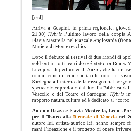
[red]
Arriva a Guspini, in prima regionale, gioved
21.30)
Hybris
l’ultimo lavoro della coppia 
Flavia Mastrella nel Piazzale Anglosarda (fronte
Miniera di Montevecchio.
Dopo il debutto al Festival di due Mondi di Spol
sold out in tutti teatri dove è stato tra Roma, 
la coppia di performer di Anzio, che ha incase
riconoscimenti con spettacoli unici e visio
Sardegna all’interno della rassegna nel borgo 
spettacolo coprodotto dal duo, La Fabbrica dell
Vascello e dal Teatro di Sardegna.
Hỳbris
int
rapporto natura/cultura ed è dedicato al “corpo
Antonio Rezza e Flavia Mastrella, Leoni d’or
per il Teatro alla
Biennale di Venezia
nel 2
autore lui, artista-autrice lei, hanno sempre f
mani l’ideazione e il progetto di opere irrivere