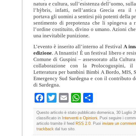
natura e cultura, sull’esistenza dell’uomo, sull
l’hỳbris, infatti, nell’antica Grecia era il
portava gli uomini a sentirsi più potenti della p
sentimento di prepotenza che li spingeva a ri
l’ordine costituito, divino o umano. Azioni c
una inevitabile punizione.
L’evento è inserito all’interno al Festival
A inn
edizione
. A Innantis! È un festival libero e resi
Comune di Guspini – assessorato alla Cultura
collaborazione con la Prolocoguspini, il 
Letteratura per bambini Bimbi A Bordo, MIS, S
Emergency Sud Sardegna e con il contributo d
di Sardegna.
Facebook
Twitter
Email
WhatsApp
Condividi
Questo articolo è stato pubblicato domenica, 30 Luglio 2
classificato in
Interventi e Opinioni
. Puoi seguire i comm
articolo tramite il feed
RSS 2.0
. Puoi
inviare un commen
trackback
dal tuo sito.