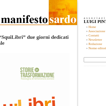
associaz
LUIGI PI
Home
Associazione
Contatti
SquiLibri” due giorni dedicati
Newsletter
ale
Redazione
Norme editori