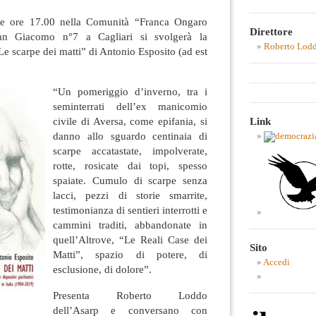
e ore 17.00 nella Comunità “Franca Ongaro
Direttore
an Giacomo n°7 a Cagliari si svolgerà la
Roberto Lod
Le scarpe dei matti” di Antonio Esposito (ad est
“Un pomeriggio d’inverno, tra i
seminterrati dell’ex manicomio
Link
civile di Aversa, come epifania, si
danno allo sguardo centinaia di
scarpe accatastate, impolverate,
rotte, rosicate dai topi, spesso
spaiate. Cumulo di scarpe senza
lacci, pezzi di storie smarrite,
testimonianza di sentieri interrotti e
cammini traditi, abbandonate in
quell’Altrove, “Le Reali Case dei
Sito
Matti”, spazio di potere, di
Accedi
esclusione, di dolore”.
Presenta Roberto Loddo
dell’Asarp e conversano con