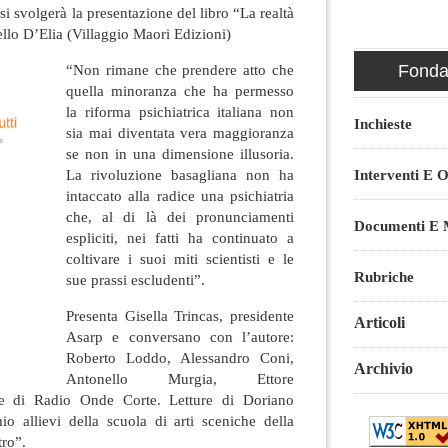
i svolgerà la presentazione del libro “La realtà
ello D’Elia (Villaggio Maori Edizioni)
“Non rimane che prendere atto che
Fondaz
quella minoranza che ha permesso
la riforma psichiatrica italiana non
Inchieste
sia mai diventata vera maggioranza
se non in una dimensione illusoria.
La rivoluzione basagliana non ha
Interventi E O
intaccato alla radice una psichiatria
che, al di là dei pronunciamenti
Documenti E M
espliciti, nei fatti ha continuato a
coltivare i suoi miti scientisti e le
Rubriche
sue prassi escludenti”.
Presenta Gisella Trincas, presidente
Articoli
Asarp e conversano con l’autore:
Roberto Loddo, Alessandro Coni,
Archivio
Antonello Murgia, Ettore
ne di Radio Onde Corte. Letture di Doriano
io allievi della scuola di arti sceniche della
ro”.