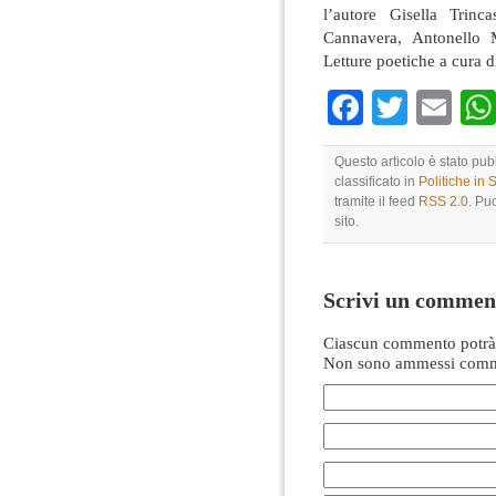
l’autore Gisella Trinc
Cannavera, Antonello 
Letture poetiche a cura d
Faceboo
Twitte
Em
Questo articolo è stato pu
classificato in
Politiche in
tramite il feed
RSS 2.0
. Pu
sito.
Scrivi un commen
Ciascun commento potrà 
Non sono ammessi comme