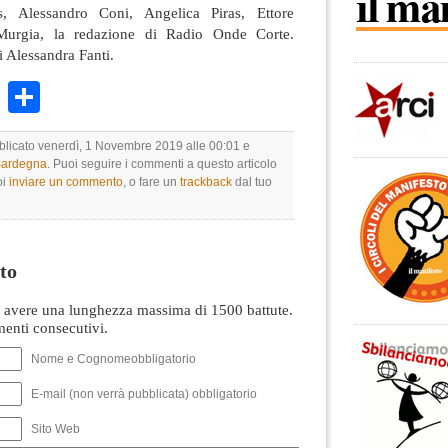
as, Alessandro Coni, Angelica Piras, Ettore
Murgia, la redazione di Radio Onde Corte.
i Alessandra Fanti.
k
r
ail
WhatsApp
Condividi
bblicato venerdì, 1 Novembre 2019 alle 00:01 e
 Sardegna
. Puoi seguire i commenti a questo articolo
oi
inviare un commento
, o fare un
trackback
dal tuo
to
avere una lunghezza massima di 1500 battute.
nti consecutivi.
Nome e Cognomeobbligatorio
E-mail (non verrà pubblicata) obbligatorio
Sito Web