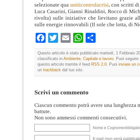
selezionate qua
uniticontrolacrisi
, con scritti d
Luca Casarini, Gianni Rinaldini, Rocco di Mich
rivolta) sulle iniziative che lievitano grazie a
sulle energie rinnovabili (Il sole che lotta, di N
Facebook
Twitter
Email
WhatsApp
Condividi
Questo articolo è stato pubblicato martedì, 1 Febbraio 20
classificato in
Ambiente
,
Capitale e lavoro
. Puoi seguire
questo articolo tramite il feed
RSS 2.0
. Puoi
inviare un
un
trackback
dal tuo sito.
Scrivi un commento
Ciascun commento potrà avere una lunghezza 
battute.
Non sono ammessi commenti consecutivi.
Nome e Cognomeobbligato
E-mail (non verrà pubblicata