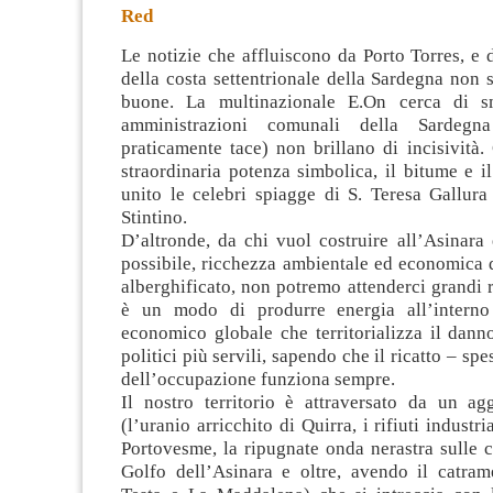
Red
Le notizie che affluiscono da Porto Torres, e d
della costa settentrionale della Sardegna non
buone. La multinazionale E.On cerca di s
amministrazioni comunali della Sardegn
praticamente tace)
non brillano di incisività.
straordinaria potenza simbolica, il bitume e 
unito le celebri spiagge di S. Teresa Gallura
Stintino.
D’altronde, da chi vuol costruire all’Asinara
possibile, ricchezza ambientale ed economica 
alberghificato, non potremo attenderci grandi 
è un modo di produrre energia all’intern
economico globale che territorializza il dann
politici più servili, sapendo che il ricatto – spe
dell’occupazione funziona sempre.
Il nostro territorio è attraversato da un agg
(l’uranio arricchito di Quirra, i rifiuti industria
Portovesme, la ripugnate onda nerastra sulle c
Golfo dell’Asinara e oltre, avendo il catra