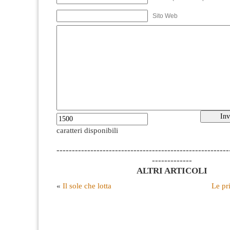
Sito Web
caratteri disponibili
--------------------------------------------------------
-------------
ALTRI ARTICOLI
«
Il sole che lotta
Le pr