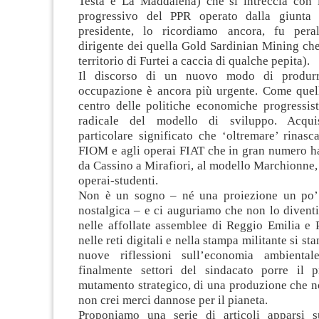
Testa e La Maddalena) che si intreccia con 
progressivo del PPR operato dalla giunta C
presidente, lo ricordiamo ancora, fu peral
dirigente dei quella Gold Sardinian Mining che
territorio di Furtei a caccia di qualche pepita).
Il discorso di un nuovo modo di produrr
occupazione è ancora più urgente. Come quell
centro delle politiche economiche progressis
radicale del modello di sviluppo. Acqui
particolare significato che ‘oltremare’ rinasc
FIOM e agli operai FIAT che in gran numero ha
da Cassino a Mirafiori, al modello Marchionne,
operai-studenti.
Non è un sogno – né una proiezione un po’ 
nostalgica – e ci auguriamo che non lo diventi:
nelle affollate assemblee di Reggio Emilia e 
nelle reti digitali e nella stampa militante si 
nuove riflessioni sull’economia ambienta
finalmente settori del sindacato porre il 
mutamento strategico, di una produzione che n
non crei merci dannose per il pianeta.
Proponiamo una serie di articoli apparsi s