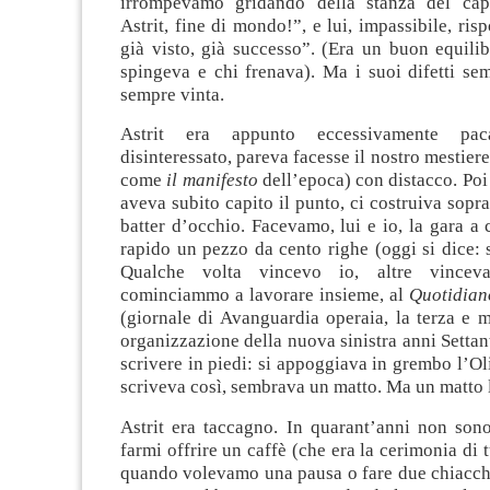
irrompevamo gridando della stanza del capo
Astrit, fine di mondo!”, e lui, impassibile, ri
già visto, già successo”. (Era un buon equilibr
spingeva e chi frenava). Ma i suoi difetti se
sempre vinta.
Astrit era appunto eccessivamente pac
disinteressato, pareva facesse il nostro mestiere 
come
il manifesto
dell’epoca) con distacco. Poi
aveva subito capito il punto, ci costruiva sopr
batter d’occhio. Facevamo, lui e io, la gara a 
rapido un pezzo da cento righe (oggi si dice: s
Qualche volta vincevo io, altre vincev
cominciammo a lavorare insieme, al
Quotidian
(giornale di Avanguardia operaia, la terza e 
organizzazione della nuova sinistra anni Settant
scrivere in piedi: si appoggiava in grembo l’Oli
scriveva così, sembrava un matto. Ma un matto 
Astrit era taccagno. In quarant’anni non sono
farmi offrire un caffè (che era la cerimonia di tu
quando volevamo una pausa o fare due chiacchi