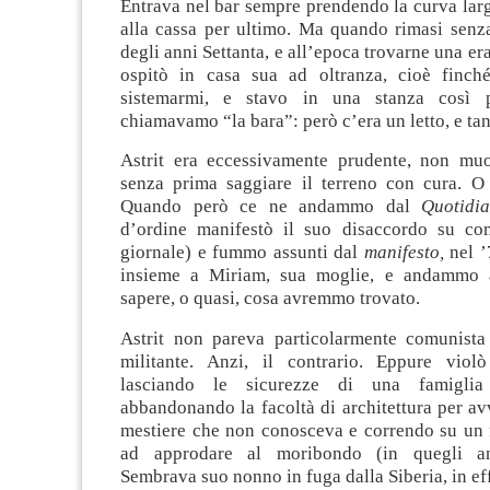
Entrava nel bar sempre prendendo la curva larg
alla cassa per ultimo. Ma quando rimasi senza
degli anni Settanta, e all’epoca trovarne una er
ospitò in casa sua ad oltranza, cioè finch
sistemarmi, e stavo in una stanza così 
chiamavamo “la bara”: però c’era un letto, e tan
Astrit era eccessivamente prudente, non mu
senza prima saggiare il terreno con cura. O
Quando però ce ne andammo dal
Quotidi
d’ordine manifestò il suo disaccordo su co
giornale) e fummo assunti dal
manifesto,
nel ’7
insieme a Miriam, sua moglie, e andammo
sapere, o quasi, cosa avremmo trovato.
Astrit non pareva particolarmente comunista
militante. Anzi, il contrario. Eppure viol
lasciando le sicurezze di una famiglia
abbandonando la facoltà di architettura per av
mestiere che non conosceva e correndo su un fi
ad approdare al moribondo (in quegli 
Sembrava suo nonno in fuga dalla Siberia, in eff