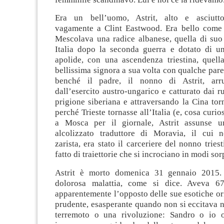
Era un bell’uomo, Astrit, alto e asciutto
vagamente a Clint Eastwood. Era bello come 
Mescolava una radice albanese, quella di suo 
Italia dopo la seconda guerra e dotato di u
apolide, con una ascendenza triestina, quel
bellissima signora a sua volta con qualche pare
benché il padre, il nonno di Astrit, arr
dall’esercito austro-ungarico e catturato dai ru
prigione siberiana e attraversando la Cina to
perché Trieste tornasse all’Italia (e, cosa curi
a Mosca per il giornale, Astrit assunse un
alcolizzato traduttore di Moravia, il cui 
zarista, era stato il carceriere del nonno tries
fatto di traiettorie che si incrociano in modi sor
Astrit è morto domenica 31 gennaio 2015
dolorosa malattia, come si dice. Aveva 6
apparentemente l’opposto delle sue esotiche or
prudente, esasperante quando non si eccitava
terremoto o una rivoluzione: Sandro o io o