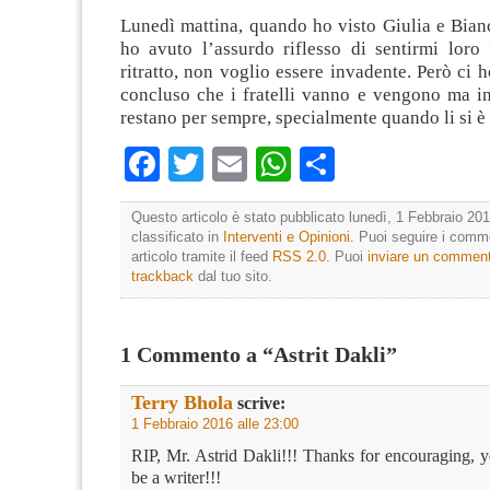
Lunedì mattina, quando ho visto Giulia e Bianca
ho avuto l’assurdo riflesso di sentirmi loro
ritratto, non voglio essere invadente. Però ci h
concluso che i fratelli vanno e vengono ma in
restano per sempre, specialmente quando li si è 
Facebook
Twitter
Email
WhatsApp
Condividi
Questo articolo è stato pubblicato lunedì, 1 Febbraio 201
classificato in
Interventi e Opinioni
. Puoi seguire i comm
articolo tramite il feed
RSS 2.0
. Puoi
inviare un commen
trackback
dal tuo sito.
1 Commento a “Astrit Dakli”
Terry Bhola
scrive:
1 Febbraio 2016 alle 23:00
RIP, Mr. Astrid Dakli!!! Thanks for encouraging, y
be a writer!!!