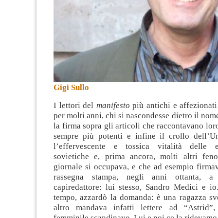
Gigi Sullo
I lettori del
manifesto
più antichi e affezionati
per molti anni, chi si nascondesse dietro il nome
la firma sopra gli articoli che raccontavano loro
sempre più potenti e infine il crollo dell’U
l’effervescente e tossica vitalità delle 
sovietiche e, prima ancora, molti altri fen
giornale si occupava, e che ad esempio firmav
rassegna stampa, negli anni ottanta, a
capiredattore: lui stesso, Sandro Medici e io
tempo, azzardò la domanda: è una ragazza s
altro mandava infatti lettere ad “Astrid”
femminile scandinavo. Lui e noi ce la ridevamo