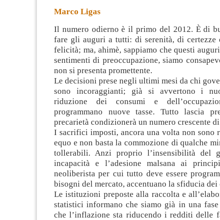
Marco Ligas
Il numero odierno è il primo del 2012. È di b
fare gli auguri a tutti: di serenità, di certezz
felicità; ma, ahimè, sappiamo che questi augu
sentimenti di preoccupazione, siamo consapevo
non
si presenta promettente.
Le decisioni prese negli ultimi mesi da chi gove
sono incoraggianti; già si avvertono i nuo
riduzione dei consumi e dell’occupazi
programmano nuove tasse. Tutto lascia pr
precarietà condizionerà un numero crescente di
I sacrifici imposti, ancora una volta non sono r
equo e non basta la commozione di qualche min
tollerabili. Anzi proprio l’insensibilità del
incapacità e l’adesione malsana ai principi
neoliberista per cui tutto deve essere progra
bisogni del mercato, accentuano la sfiducia dei 
Le istituzioni preposte alla raccolta e all’elab
statistici informano che siamo già in una fase
che l’inflazione sta riducendo i redditi delle 