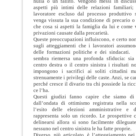
nulla o un fallito. Vengono messi in discus
aspetti più intimi delle relazioni familiari
lavoratore escluso dal processo produttivo
venga vissuta la sua condizione di precario o
che cosa si aspetti la famiglia da lui e come v
privazioni causate dalla precarietà.
Queste preoccupazioni influiscono, e certo no
sugli atteggiamenti che i lavoratori assumon
delle formazioni politiche e dei sindacati. 
sembra riemersa una profonda sfiducia: sia
centro destra o il centro sinistra i risultati 
impongono i sacrifici ai soliti cittadini 
strenuamente i privilegi delle caste. Anzi, se c
perché cresce il divario tra chi possiede la ric
ce l’ha.
Questi giudizi fanno capire che siamo di
dall’ondata di ottimismo registrata nella sc
l’esito delle elezioni amministrative e 
rappresenta solo un ricordo. Le prospettive
delinearsi allora si sono facilmente dileguat
nessuno nel centro sinistra le ha fatte proprie.
Diverso, più articolato, è l’atteggiamento nei