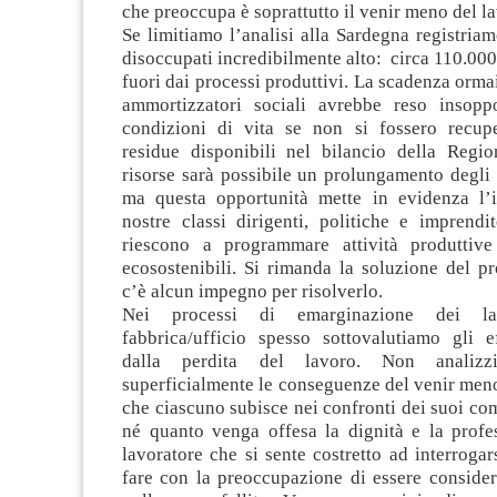
che preoccupa è soprattutto il venir meno del l
Se limitiamo l’analisi alla Sardegna registri
disoccupati incredibilmente alto: circa 110.000
fuori dai processi produttivi. La scadenza orma
ammortizzatori sociali avrebbe reso insoppo
condizioni di vita se non si fossero recupe
residue disponibili nel bilancio della Regi
risorse sarà possibile un prolungamento degli
ma questa opportunità mette in evidenza l’i
nostre classi dirigenti, politiche e imprendi
riescono a programmare attività produttive
ecosostenibili. Si rimanda la soluzione del 
c’è alcun impegno per risolverlo.
Nei processi di emarginazione dei lav
fabbrica/ufficio spesso sottovalutiamo gli ef
dalla perdita del lavoro. Non analiz
superficialmente le conseguenze del venir meno
che ciascuno subisce nei confronti dei suoi co
né quanto venga offesa la dignità e la profes
lavoratore che si sente costretto ad interrogar
fare con la preoccupazione di essere conside