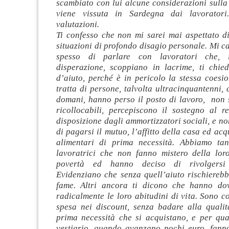
scambiato con lui alcune considerazioni sulla
viene vissuta in Sardegna dai lavorator
valutazioni.
Ti confesso che non mi sarei mai aspettato di
situazioni di profondo disagio personale. Mi c
spesso di parlare con lavoratori che, 
disperazione, scoppiano in lacrime, ti chi
d’aiuto, perché è in pericolo la stessa coesio
tratta di persone, talvolta ultracinquantenni, 
domani, hanno perso il posto di lavoro, non 
ricollocabili, percepiscono il sostegno al r
disposizione dagli ammortizzatori sociali, e n
di pagarsi il mutuo, l’affitto della casa ed acq
alimentari di prima necessità. Abbiamo tan
lavoratrici che non fanno mistero della lor
povertà ed hanno deciso di rivolgersi 
Evidenziano che senza quell’aiuto rischierebb
fame. Altri ancora ti dicono che hanno dov
radicalmente le loro abitudini di vita. Sono cos
spesa nei discount, senza badare alla qualit
prima necessità che si acquistano, e per qua
vestiario, quando avanzano pochi euro, fanno