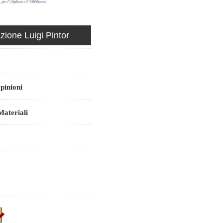
ione Luigi Pintor
pinioni
ateriali