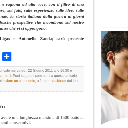
a e ragiona ad alta voce, con il filtro di una
are, sui fatti, sulle esperienze, sulle idee, sulle
ato la storia italiana dalla guerra ai giorni
 fosche prospettive che incombono sul nostro
ranze che vi si oppongono.
Ligas e Antonello Zanda; sarà presente
k
r
ail
WhatsApp
Condividi
bblicato mercoledì, 22 Giugno 2011 alle 16:30 e
ocumenti
. Puoi seguire i commenti a questo articolo
oi
inviare un commento
, o fare un
trackback
dal tuo
to
avere una lunghezza massima di 1500 battute.
nti consecutivi.