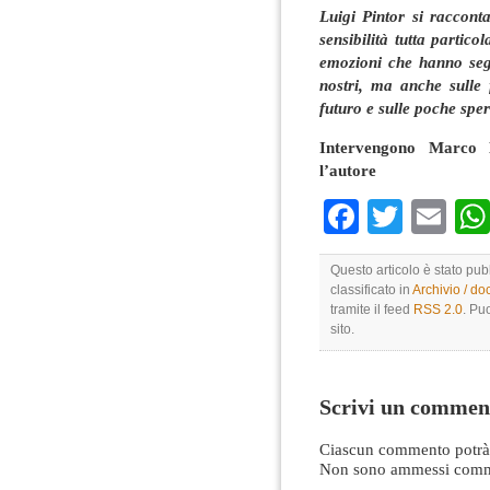
Luigi Pintor si raccont
sensibilità tutta particol
emozioni che hanno segn
nostri, ma anche sulle
futuro e sulle poche spe
Intervengono Marco 
l’autore
Faceboo
Twitte
Em
Questo articolo è stato pu
classificato in
Archivio / d
tramite il feed
RSS 2.0
. Pu
sito.
Scrivi un commen
Ciascun commento potrà 
Non sono ammessi comme