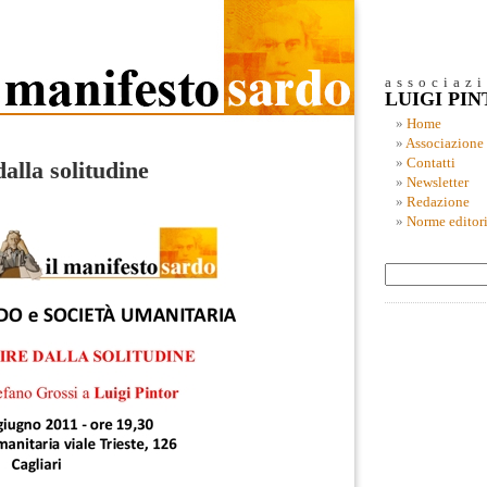
associaz
LUIGI PI
Home
Associazione
Contatti
alla solitudine
Newsletter
Redazione
Norme editori