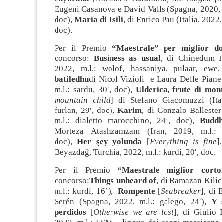
Eugeni Casanova e David Valls (Spagna, 2020, m.
doc),
Maria di Isili
, di Enrico Pau (Italia, 2022,
doc).
Per il Premio
“Maestrale” per miglior d
concorso:
Business as usual
, di Chinedum I
2022, m.l.: wolof, hassaniya, pulaar, ewe
batiledhu
di Nicol Vizioli e Laura Delle Piane
m.l.: sardu, 30′, doc),
Ulderica, frute di mon
mountain child
] di Stefano Giacomuzzi (Ital
furlan, 29′, doc),
Karim
, di Gonzalo Balleste
m.l.: dialetto marocchino, 24’, doc),
Budd
Morteza Atashzamzam (Iran, 2019, m.l.: 
doc),
Her şey yolunda
[
Everything is fine
]
Beyazdağ, Turchia, 2022, m.l.: kurdí, 20′, doc.
Per il Premio
“Maestrale miglior cort
concorso:
Things unheard of
, di Ramazan Kilic
m.l.: kurdí, 16’),
Rompente
[
Seabreaker
], di
Serén (Spagna, 2022, m.l.: galego, 24′),
Y 
perdidos
[
Otherwise we are lost
], di Giulio