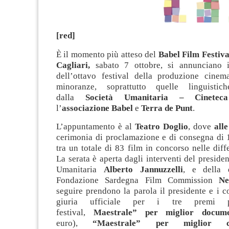
[red]
È il momento più atteso
del
Babel Film Festiva
Cagliari,
sabato 7 ottobre, si annunciano i
dell’ottavo festival della produzione cinema
minoranze, soprattutto quelle linguistich
dalla
Società Umanitaria – Cinetec
l’
associazione Babel
e
Terra de Punt
.
L’appuntamento è al
Teatro Doglio
, dove
all
cerimonia di proclamazione e di consegna di 1
tra un totale di 83 film in concorso nelle diffe
La serata è aperta dagli interventi del presiden
Umanitaria
Alberto Jannuzzelli
, e della d
Fondazione Sardegna Film Commission
Ne
seguire prendono la parola il presidente e i 
giuria ufficiale per i tre premi pr
festival,
Maestrale” per miglior docume
euro),
“Maestrale” per miglior co