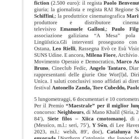
fiction
(2.500 euro): il regista
Paolo Benvenu
giuria; la giornalista e regista RAI Regione
Schiffini
,; la produttrice cinematografica
Mari
produttore e distributore cinema
televisivo
Emanuele Galloni
,;
Paulo Filg
associazione galiziana “A Mesa” pola 
Lingüística.Gli interventi proseguono c
Ostana,
Leo Rielli
, Rassegna Evò ce Esù Visi
SUNS Udine. E ancora,
Milena Fiore
, Archivio
Movimento Operaio e Democratico,
Marco As
Bruno
, Cineclub Fedic,
Angelo Tantaro
, Diar
rappresentanti delle giurie One Wor(l)d, Diri
Unica. I saluti conclusivi sono affidati ai dirett
festival
Antonello Zanda, Tore Cubeddu, Paol
5 lungometraggi, 6 documentari e 10 cortometra
Per il Premio
“Maestrale” per il miglior lu
concorso:
Neighbours
, di Mano Khalil (Siria, 2
84′),
Siete filos – Xiica cmotomanoj
, di 
(Messico, m.l.: seri, 75′),
Y Sŵn
, di Lee Have
2023, m.l.: welsh, 89′, doc),
Catalunya No
enyorada
[
Northern Catalonia, the longed f