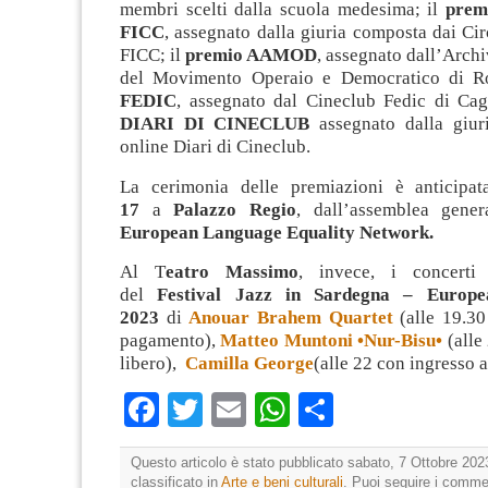
membri scelti dalla scuola medesima; il
prem
FICC
, assegnato dalla giuria composta dai Ci
FICC; il
premio AAMOD
, assegnato dall’Arch
del Movimento Operaio e Democratico di R
FEDIC
, assegnato dal Cineclub Fedic di Cagl
DIARI DI CINECLUB
assegnato dalla giuri
online Diari di Cineclub.
La cerimonia delle premiazioni è anticipa
17
a
Palazzo Regio
, dall’assemblea gener
European Language Equality Network.
Al T
eatro Massimo
, invece, i concerti 
del
Festival Jazz in Sardegna – Europ
2023
di
Anouar Brahem Quartet
(alle 19.30
pagamento),
Matteo Muntoni •Nur-Bisu•
(alle
libero),
Camilla George
(alle 22 con ingresso 
Facebook
Twitter
Email
WhatsApp
Condividi
Questo articolo è stato pubblicato sabato, 7 Ottobre 202
classificato in
Arte e beni culturali
. Puoi seguire i comme