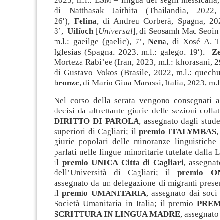
2023, m.l.: LSM – lingua dei segni messicana,
di Natthasak Jaithita (Thailandia, 2022
26′),
Felina
, di Andreu Corberà, Spagna, 2023
8’,
Uilíoch
[
Universal
], di Seosamh Mac Seoin 
m.l.: gaeilge (gaelic), 7’,
Nena
, di Xosé A. T
Iglesias (Spagna, 2023, m.l.: galego, 19′),
Ze
Morteza Rabi’ee (Iran, 2023, m.l.: khorasani, 2
di Gustavo Vokos (Brasile, 2022, m.l.: quechu
bronze
, di Mario Giua Marassi, Italia, 2023, m.l.
Nel corso della serata vengono consegnati al
decisi da altrettante giurie delle sezioni collat
DIRITTO DI PAROLA
, assegnato dagli stude
superiori di Cagliari; il
premio ITALYMBAS
,
giurie popolari delle minoranze linguistiche 
parlati nelle lingue minoritarie tutelate dalla
il
premio UNICA Città di Cagliari
, assegnat
dell’Università di Cagliari; il
premio O
assegnato da un delegazione di migranti prese
il
premio UMANITARIA
, assegnato dai soci 
Società Umanitaria in Italia; il premio
PREM
SCRITTURA IN LINGUA MADRE
, assegnato