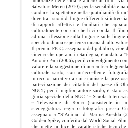
minoranze nelle città è andato al film “Via
Salvatore Mereu (2010), per la sensibilità e nat
conduce lo spettatore nella quotidianità di un’a
dove tra i suoni di lingue differenti si intrecc
di rapporti affettivi e familiari che appaio
culturalmente con ciò che li circonda. Il film
ad una riflessione sulla lingua e sulle lingue 
specchio di una esperienza umana di alto valore
Il premio FICC, assegnato dal pubblico, cioè d
cinema che operano in Sardegna, è andato a “
Antonio Pani (2006), per il coinvolgimento con 
valore e la suggestione di una antica leggend
culturale sardo, con un’eccellente fotograf
intreccio narrativo a cui si unisce la preziosa
partecipazione dei cittadini del paese di Ol
NUCT, per il miglior autore sardo, è stato a
giuria speciale della NUCT – Scuola Internazi
e Televisione di Roma (consistente in u
sceneggiatura, regia o fotografia presso Cin
assegnato a “S’Animu” di Marina Anedda (20
Golden Spike, conferito dal World Social Film F
che mette in luce le caratteristiche tecniche