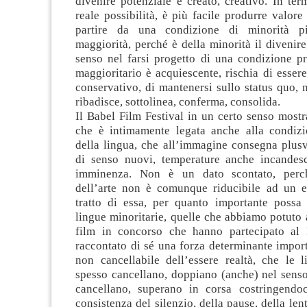
divenire potenziale e creato, creativo. In te
reale possibilità, è più facile produrre valore 
partire da una condizione di minorità p
maggiorità, perché è della minorità il divenire,
senso nel farsi progetto di una condizione pr
maggioritario è acquiescente, rischia di esser
conservativo, di mantenersi sullo status quo,
ribadisce, sottolinea, conferma, consolida.
Il Babel Film Festival in un certo senso most
che è intimamente legata anche alla condizi
della lingua, che all’immagine consegna plusv
di senso nuovi, temperature anche incandesc
imminenza. Non è un dato scontato, perc
dell’arte non è comunque riducibile ad un 
tratto di essa, per quanto importante possa 
lingue minoritarie, quelle che abbiamo potuto 
film in concorso che hanno partecipato al 
raccontato di sé una forza determinante import
non cancellabile dell’essere realtà, che le l
spesso cancellano, doppiano (anche) nel senso
cancellano, superano in corsa costringendo
consistenza del silenzio, della pause, della len