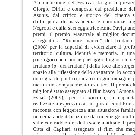
A conclusione del Festival, la giuria presied
Giorgio Diritti e composta dal presidente d
Asunis, dal critico e storico del cinema 
dall’esperta di mass media e minoranze ling
Negrotti e dalla sceneggiatrice Anna Pavignan
premi. Il premio Maestrale al miglior docum
assegnato a “Rumore bianco” del friulano 
(2008) per la capacità di evidenziare il prof
territorio, cultura, identità e memoria, in u
paesaggio che è anche paesaggio linguistico n
friulano (o “dei friulani”) dalla foce alle sorgent
spazio alla riflessione dello spettatore, lo acc
uno sguardo poetico, curato in ogni immagine 
mai in un compiacimento estetico. Il premio M
miglior è stato assegnato al film basco “Amona
Esnal (2009), per l’originalità, la capaci
realizzativa espressi con un giusto equilibrio d
racconta con leggerezza una situazione famili
immediata identificazione da cui emerge inoltre
sulle contraddizioni della società attuale. Il p
Città di Cagliari assegnato al film che meg