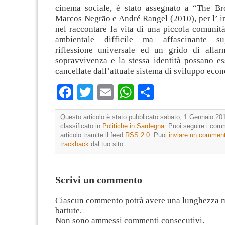
cinema sociale, è stato assegnato a “The B
Marcos Negrão e André Rangel (2010), per l’ i
nel raccontare la vita di una piccola comunit
ambientale difficile ma affascinante s
riflessione universale ed un grido di alla
sopravvivenza e la stessa identità possano es
cancellate dall’attuale sistema di sviluppo eco
Facebook
Twitter
Email
WhatsApp
Condividi
Questo articolo è stato pubblicato sabato, 1 Gennaio 201
classificato in
Politiche in Sardegna
. Puoi seguire i com
articolo tramite il feed
RSS 2.0
. Puoi
inviare un commen
trackback
dal tuo sito.
Scrivi un commento
Ciascun commento potrà avere una lunghezza 
battute.
Non sono ammessi commenti consecutivi.