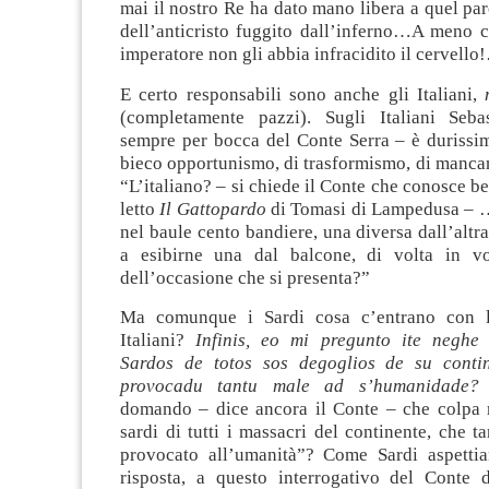
mai il nostro Re ha dato mano libera a quel par
dell’anticristo fuggito dall’inferno…A meno c
imperatore non gli abbia infracidito il cervello
E certo responsabili sono anche gli Italiani,
(completamente pazzi). Sugli Italiani Seba
sempre per bocca del Conte Serra – è durissim
bieco opportunismo, di trasformismo, di manca
“L’italiano? – si chiede il Conte che conosce be
letto
Il Gattopardo
di Tomasi di Lampedusa – 
nel baule cento bandiere, una diversa dall’altr
a esibirne una dal balcone, di volta in vo
dell’occasione che si presenta?”
Ma comunque i Sardi cosa c’entrano con l
Italiani?
Infinis, eo mi pregunto ite neghe
Sardos de totos sos degoglios de su contin
provocadu tantu male ad s’humanidade?
domando – dice ancora il Conte – che colpa
sardi di tutti i massacri del continente, che 
provocato all’umanità”? Come Sardi aspetti
risposta, a questo interrogativo del Conte