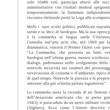
solo 10486 voti, partecipa altresì alle succ
amministrative con risultati modesti spegnen
temporaneamente, la fiammata indipendentis
riscontro elettorale portò la Lega alla scompars
Molti i suoi scritti politici, pubblicati soprat
sarda
e su
Voce di Sardegna
. Ma la sua opera 
è la commedia in lingua sarda
S’Istran
Cumedia ind’unu actu
che, nel 1969 per la
drammatica, vincerà il Premio Ozieri con ques
“La Commedia, che presenta un fatto ver
Sardegna nell’ultima guerra, mostra scioltezza 
dialogo, padronanza nello svolgimento della 
notevole incisività nei caratteri dei personagg
rievocazione di costume e d’ambiente, tipica d
di quel tempo. Notevole la purezza e la proprie
aderente alla più schietta parlata logudorese”.
La commedia narra la vicenda di un Tenente
dell’Aviazione americana che, in piena gue
1943), si paracaduta da un aereo militare vici
(Alghero). Ecco come l’Autore descrive il