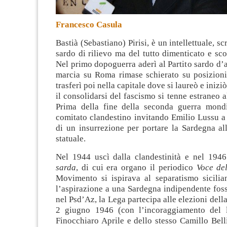
Francesco Casula
Bastià (Sebastiano) Pirisi, è un intellettuale, scr
sardo di rilievo ma del tutto dimenticato e sco
Nel primo dopoguerra aderì al Partito sardo d’
marcia su Roma rimase schierato su posizioni 
trasferì poi nella capitale dove si laureò e inizi
il consolidarsi del fascismo si tenne estraneo al
Prima della fine della seconda guerra mondi
comitato clandestino invitando Emilio Lussu a
di un insurrezione per portare la Sardegna al
statuale.
Nel 1944 uscì dalla clandestinità e nel 194
sarda
, di cui era organo il periodico
Voce de
Movimento si ispirava al separatismo sicili
l’aspirazione a una Sardegna indipendente fos
nel Psd’Az, la Lega partecipa alle elezioni dell
2 giugno 1946 (con l’incoraggiamento del l
Finocchiaro Aprile e dello stesso Camillo Bell