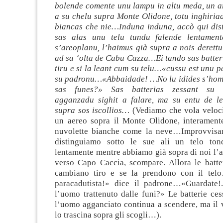
bolende comente unu lampu in altu meda, un a
a su chelu supra Monte Olidone, totu inghiria
biancas che nie…Induna induna, accò qui dis
sas alas unu telu tundu falende lentament
s’areoplanu, l’haimus già supra a nois derett
ad sa ‘olta de Cabu Cazza…Ei tando sas batter
tiru e si la leant cum su telu…
«cussu est unu p
su padronu…
«Abbaidade! …No lu idides s’homi
sas funes?
»
Sas batterias zessant su 
agganzadu sighit a falare, ma su entu de le
supra sos iscollios…
(Vediamo che vola veloci
un aereo sopra il Monte Olidone, interament
nuvolette bianche come la neve…Improvvisa
distinguiamo sotto le sue ali un telo to
lentamente mentre abbiamo già sopra di noi l’a
verso Capo Caccia, scompare. Allora le batter
cambiano tiro e se la prendono con il tel
paracadutista!» dice il padrone…«Guardate!
l’uomo trattenuto dalle funi?» Le batterie ce
l’uomo agganciato continua a scendere, ma il 
lo trascina sopra gli scogli…).