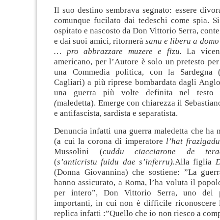
Il suo destino sembrava segnato: essere divor
comunque fucilato dai tedeschi come spia. Si
ospitato e nascosto da Don Vittorio Serra, con
e dai suoi amici, ritornerà
sanu e liberu a domo
… pro abbrazzare muzere e fizu.
La vicen
americano, per l’Autore è solo un pretesto pe
una Commedia politica, con la Sardegna (
Cagliari) a più riprese bombardata dagli Angl
una guerra più volte definita nel test
(
maledetta). Emerge con chiarezza il Sebastiano 
e antifascista, sardista e separatista.
Denuncia infatti una guerra maledetta che ha mo
(a cui la corona di imperatore
l’hat frazigad
Mussolini (
cuddu ciacciarone de tera
(
s’anticristu fuidu dae s’inferru).
Alla figlia
D
(Donna Giovannina) che sostiene: ”La guerr
hanno assicurato, a Roma, l’ha voluta il popolo
per intero”, Don Vittorio Serra, uno dei 
importanti, in cui non è difficile riconoscere 
replica infatti :”Quello che io non riesco a co