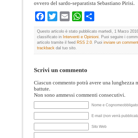
ovvero del sardo-separatista Sebastiano Pirisi.
Facebook
Twitter
Email
WhatsApp
Condividi
Questo articolo è stato pubblicato martedì, 1 Marzo 2016
classificato in
Interventi e Opinioni
. Puoi seguire i comm
articolo tramite il feed
RSS 2.0
. Puoi
inviare un commen
trackback
dal tuo sito.
Scrivi un commento
Ciascun commento potrà avere una lunghezza 
battute.
Non sono ammessi commenti consecutivi.
Nome e Cognomeobbligato
E-mail (non verrà pubblicata
Sito Web