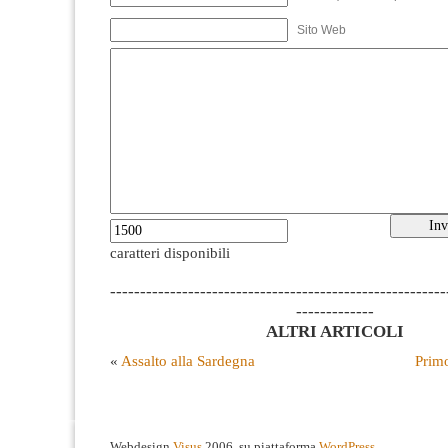
Sito Web
caratteri disponibili
--------------------------------------------------------
-------------
ALTRI ARTICOLI
«
Assalto alla Sardegna
Prim
Webdesign
Visus
2006, su piattaforma
WordPress