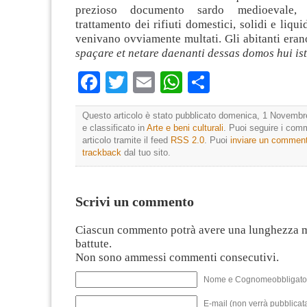
prezioso documento sardo medioevale, r
trattamento dei rifiuti domestici, solidi e liquid
venivano ovviamente multati. Gli abitanti eran
spaçare et netare daenanti dessas domos hui ist
Facebook
Twitter
Email
WhatsApp
Condividi
Questo articolo è stato pubblicato domenica, 1 Novembr
e classificato in
Arte e beni culturali
. Puoi seguire i com
articolo tramite il feed
RSS 2.0
. Puoi
inviare un commen
trackback
dal tuo sito.
Scrivi un commento
Ciascun commento potrà avere una lunghezza 
battute.
Non sono ammessi commenti consecutivi.
Nome e Cognomeobbligato
E-mail (non verrà pubblicata