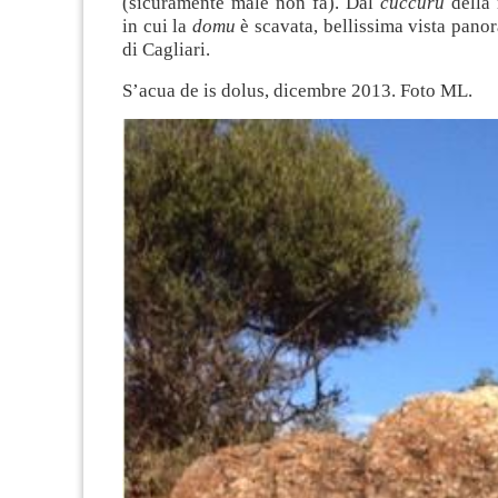
(sicuramente male non fa). Dal
cuccuru
della 
in cui la
domu
è scavata, bellissima vista pano
di Cagliari.
S’acua de is dolus, dicembre 2013. Foto ML.