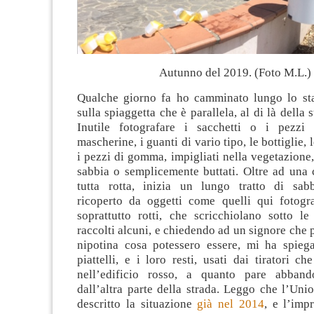
Autunno del 2019. (Foto M.L.)
Qualche giorno fa ho camminato lungo lo st
sulla spiaggetta che è parallela, al di là della s
Inutile fotografare i sacchetti o i pezzi 
mascherine, i guanti di vario tipo, le bottiglie, le
i pezzi di gomma, impigliati nella vegetazione, 
sabbia o semplicemente buttati. Oltre ad una 
tutta rotta, inizia un lungo tratto di sab
ricoperto da oggetti come quelli qui fotograf
soprattutto rotti, che scricchiolano sotto l
raccolti alcuni, e chiedendo ad un signore che p
nipotina cosa potessero essere, mi ha spieg
piattelli, e i loro resti, usati dai tiratori c
nell’edificio rosso, a quanto pare abband
dall’altra parte della strada. Leggo che l’Un
descritto la situazione
già nel 2014
, e l’imp