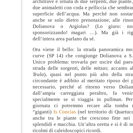
architrave e ornata di due serpenti, due piante,
due animaletti con coda e pelliccia che sembra
superficie dell’acqua. Ma perché non sosta
anche se solo dietro prenotazione, alle rino
Dolianova o Argiolas? (Lo giuro: n
sponsorizzando! magari …). Ma già i rigo
dell’intera area parlano da sé.
Ora viene il bello: la strada panoramica moz
curve (SP 14) che congiunge Dolianova a S.
Unico problema: trovarla per uscire dal paes
strada delle sorgenti, delle
mitzas
; accanto al
Teula
), quasi nel punto più alto della stra
circondante è adibito al meritato riposo dei 
necessario, perché al ritorno verso Dolian
dall’ampia carreggiata peraltro, fa veni
specialmente se si viaggia in pullman. Per
giornata ci potremmo recare alla tomba m
“giganti)
Is Concias
(nel territorio di Quartuc
anche tra le piante che crescono fitte nei d
splendidi e macchia. Un’altra oretta e si è di n
ricolmi di caleidoscopici ricordi.