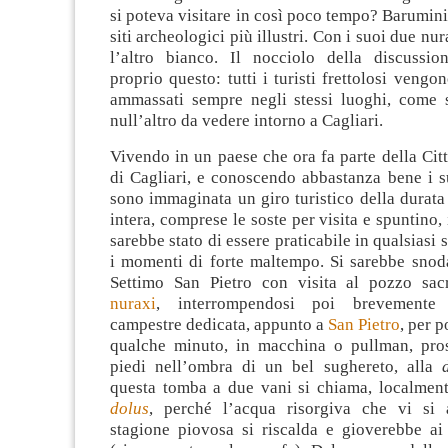
si poteva visitare in così poco tempo? Barumini 
siti archeologici più illustri. Con i suoi due nu
l’altro bianco. Il nocciolo della discussi
proprio questo: tutti i turisti frettolosi vengo
ammassati sempre negli stessi luoghi, come 
null’altro da vedere intorno a Cagliari.
Vivendo in un paese che ora fa parte della Cit
di Cagliari, e conoscendo abbastanza bene i s
sono immaginata un giro turistico della durata
intera, comprese le soste per visita e spuntino,
sarebbe stato di essere praticabile in qualsiasi 
i momenti di forte maltempo. Si sarebbe snod
Settimo San Pietro con visita al pozzo sa
nuraxi
, interrompendosi poi brevemente 
campestre dedicata, appunto a
San Pietro
, per p
qualche minuto, in macchina o pullman, pro
piedi nell’ombra di un bel sughereto, alla
questa tomba a due vani si chiama, localmen
dolus
, perché l’acqua risorgiva che vi si 
stagione piovosa si riscalda e gioverebbe ai 