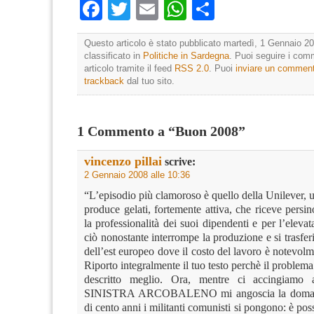
Facebook
Twitter
Email
WhatsApp
Condividi
Questo articolo è stato pubblicato martedì, 1 Gennaio 20
classificato in
Politiche in Sardegna
. Puoi seguire i com
articolo tramite il feed
RSS 2.0
. Puoi
inviare un commen
trackback
dal tuo sito.
1 Commento a “Buon 2008”
vincenzo pillai
scrive:
2 Gennaio 2008 alle 10:36
“L’episodio più clamoroso è quello della Unilever, 
produce gelati, fortemente attiva, che riceve persi
la professionalità dei suoi dipendenti e per l’elevata
ciò nonostante interrompe la produzione e si trasfer
dell’est europeo dove il costo del lavoro è notevol
Riporto integralmente il tuo testo perchè il problem
descritto meglio. Ora, mentre ci accingiamo
SINISTRA ARCOBALENO mi angoscia la doman
di cento anni i militanti comunisti si pongono: è poss