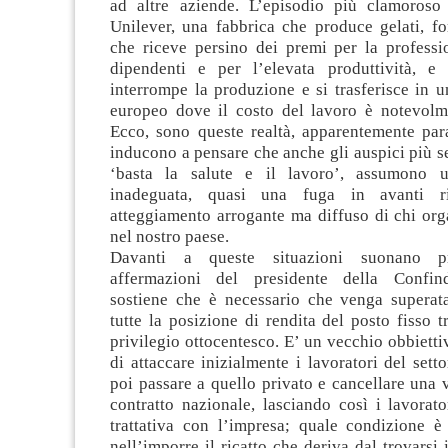
ad altre aziende. L’episodio più clamoroso
Unilever, una fabbrica che produce gelati, fo
che riceve persino dei premi per la professio
dipendenti e per l’elevata produttività, e
interrompe la produzione e si trasferisce in u
europeo dove il costo del lavoro è notevolm
Ecco, sono queste realtà, apparentemente para
inducono a pensare che anche gli auspici più se
‘basta la salute e il lavoro’, assumono 
inadeguata, quasi una fuga in avanti r
atteggiamento arrogante ma diffuso di chi org
nel nostro paese.
Davanti a queste situazioni suonano pr
affermazioni del presidente della Confin
sostiene che è necessario che venga superat
tutte la posizione di rendita del posto fisso t
privilegio ottocentesco. E’ un vecchio obbiettiv
di attaccare inizialmente i lavoratori del sett
poi passare a quello privato e cancellare una vo
contratto nazionale, lasciando così i lavorato
trattativa con l’impresa; quale condizione è
nell’imporre il ricatto che deriva dal trovarsi 