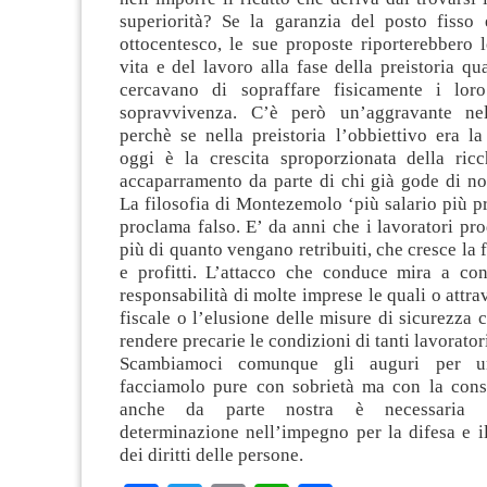
superiorità? Se la garanzia del posto fisso 
ottocentesco, le sue proposte riporterebbero 
vita e del lavoro alla fase della preistoria q
cercavano di sopraffare fisicamente i loro
sopravvivenza. C’è però un’aggravante ne
perchè se nella preistoria l’obbiettivo era l
oggi è la crescita sproporzionata della ric
accaparramento da parte di chi già gode di not
La filosofia di Montezemolo ‘più salario più pr
proclama falso. E’ da anni che i lavoratori pr
più di quanto vengano retribuiti, che cresce la f
e profitti. L’attacco che conduce mira a con
responsabilità di molte imprese le quali o attra
fiscale o l’elusione delle misure di sicurezza 
rendere precarie le condizioni di tanti lavorator
Scambiamoci comunque gli auguri per 
facciamolo pure con sobrietà ma con la con
anche da parte nostra è necessaria 
determinazione nell’impegno per la difesa e i
dei diritti delle persone.