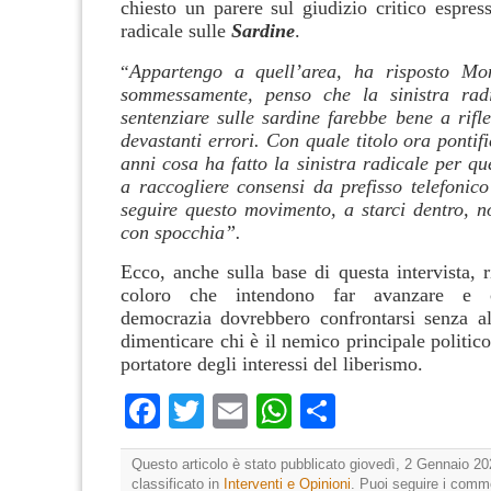
chiesto un parere sul giudizio critico espress
radicale sulle
Sardine
.
Appartengo a quell’area, ha risposto M
“
sommessamente, penso che la sinistra rad
sentenziare sulle sardine farebbe bene a rifle
devastanti errori. Con quale titolo ora pontif
anni cosa ha fatto la sinistra radicale per qu
a raccogliere consensi da prefisso telefonic
seguire questo movimento, a starci dentro, n
con spocchia”.
Ecco, anche sulla base di questa intervista, r
coloro che intendono far avanzare e c
democrazia dovrebbero confrontarsi senza al
dimenticare chi è il nemico principale politico,
portatore degli interessi del liberismo.
Facebook
Twitter
Email
WhatsApp
Condividi
Questo articolo è stato pubblicato giovedì, 2 Gennaio 20
classificato in
Interventi e Opinioni
. Puoi seguire i comm