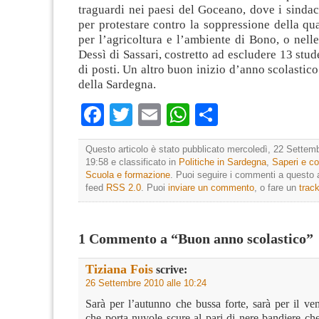
traguardi nei paesi del Goceano, dove i sindac
per protestare contro la soppressione della quar
per l’agricoltura e l’ambiente di Bono, o nelle
Dessì di Sassari, costretto ad escludere 13 stud
di posti. Un altro buon inizio d’anno scolastico
della Sardegna.
Facebook
Twitter
Email
WhatsApp
Condividi
Questo articolo è stato pubblicato mercoledì, 22 Settemb
19:58 e classificato in
Politiche in Sardegna
,
Saperi e c
Scuola e formazione
. Puoi seguire i commenti a questo ar
feed
RSS 2.0
. Puoi
inviare un commento
, o fare un
trac
1 Commento a “Buon anno scolastico”
Tiziana Fois
scrive:
26 Settembre 2010 alle 10:24
Sarà per l’autunno che bussa forte, sarà per il ve
che porta nuvole scure al pari di nere bandiere ch