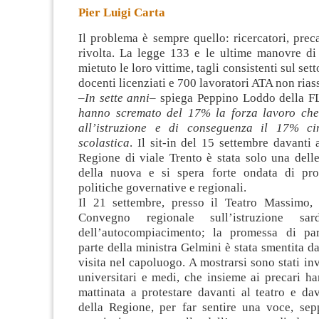
Pier Luigi Carta
Il problema è sempre quello: ricercatori, preca
rivolta. La legge 133 e le ultime manovre di
mietuto le loro vittime, tagli consistenti sul set
docenti licenziati e 700 lavoratori ATA non rias
–
In sette anni
– spiega Peppino Loddo della FL
hanno scremato del 17% la forza lavoro che
all’istruzione e di conseguenza il 17% cir
scolastica
. Il sit-in del 15 settembre davanti 
Regione di viale Trento è stata solo una delle
della nuova e si spera forte ondata di pro
politiche governative e regionali.
Il 21 settembre, presso il Teatro Massimo,
Convegno regionale sull’istruzione sard
dell’autocompiacimento; la promessa di par
parte della ministra Gelmini è stata smentita d
visita nel capoluogo. A mostrarsi sono stati inv
universitari e medi, che insieme ai precari h
mattinata a protestare davanti al teatro e da
della Regione, per far sentire una voce, se