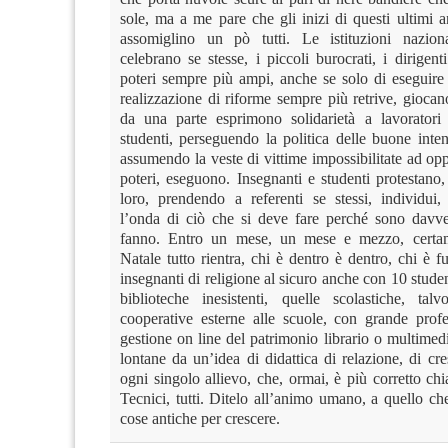
sole, ma a me pare che gli inizi di questi ultimi an
assomiglino un pò tutti. Le istituzioni naziona
celebrano se stesse, i piccoli burocrati, i dirigenti
poteri sempre più ampi, anche se solo di eseguire 
realizzazione di riforme sempre più retrive, giocan
da una parte esprimono solidarietà a lavoratori
studenti, perseguendo la politica delle buone intenz
assumendo la veste di vittime impossibilitate ad opp
poteri, eseguono. Insegnanti e studenti protestano,
loro, prendendo a referenti se stessi, individui
l’onda di ciò che si deve fare perché sono davve
fanno. Entro un mese, un mese e mezzo, certa
Natale tutto rientra, chi è dentro è dentro, chi è fu
insegnanti di religione al sicuro anche con 10 student
biblioteche inesistenti, quelle scolastiche, talv
cooperative esterne alle scuole, con grande profes
gestione on line del patrimonio librario o multimed
lontane da un’idea di didattica di relazione, di cre
ogni singolo allievo, che, ormai, è più corretto ch
Tecnici, tutti. Ditelo all’animo umano, a quello c
cose antiche per crescere.