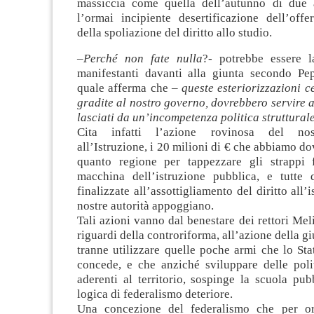
massiccia come quella dell’autunno di due 
l’ormai incipiente desertificazione dell’offe
della spoliazione del diritto allo studio.
–
Perché non fate nulla
?- potrebbe essere 
manifestanti davanti alla giunta secondo Pe
quale afferma che –
queste esteriorizzazioni c
gradite al nostro governo, dovrebbero servire a
lasciati da un’incompetenza politica struttural
Cita infatti l’azione rovinosa del nos
all’Istruzione, i 20 milioni di € che abbiamo do
quanto regione per tappezzare gli strappi f
macchina dell’istruzione pubblica, e tutte
finalizzate all’assottigliamento del diritto all’
nostre autorità appoggiano.
Tali azioni vanno dal benestare dei rettori Mel
riguardi della controriforma, all’azione della gi
tranne utilizzare quelle poche armi che lo Sta
concede, e che anziché sviluppare delle pol
aderenti al territorio, sospinge la scuola pu
logica di federalismo deteriore.
Una concezione del federalismo che per or