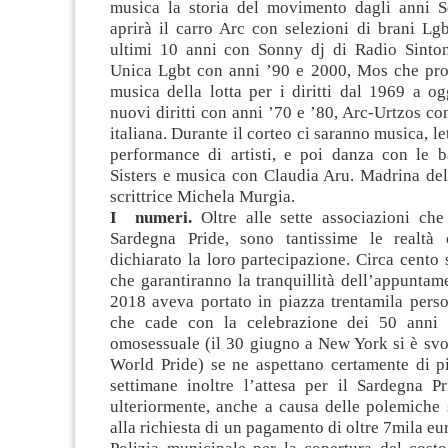
musica la storia del movimento dagli anni S
aprirà il carro Arc con selezioni di brani Lg
ultimi 10 anni con Sonny dj di Radio Sinton
Unica Lgbt con anni ’90 e 2000, Mos che pro
musica della lotta per i diritti dal 1969 a og
nuovi diritti con anni ’70 e ’80, Arc-Urtzos co
italiana. Durante il corteo ci saranno musica, let
performance di artisti, e poi danza con le ba
Sisters e musica con Claudia Aru. Madrina del
scrittrice Michela Murgia.
I numeri.
Oltre alle sette associazioni che
Sardegna Pride, sono tantissime le realtà
dichiarato la loro partecipazione. Circa cento 
che garantiranno la tranquillità dell’appuntam
2018 aveva portato in piazza trentamila perso
che cade con la celebrazione dei 50 anni
omosessuale (il 30 giugno a New York si è sv
World Pride) se ne aspettano certamente di pi
settimane inoltre l’attesa per il Sardegna Pr
ulteriormente, anche a causa delle polemiche 
alla richiesta di un pagamento di oltre 7mila eu