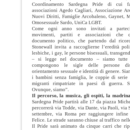
Coordinamento Sardegna Pride di cui f
associazioni Agedo Cagliari, Associazione Ar
Nuovi Diritti, Famiglie Arcobaleno, Gaynet
Omosessuale Sardo, UniCa LGBT.
Come ogni anno sono invitati a partecip
movimenti, partiti e associazioni che c
documento politico, che partendo dal ricor
Stonewall invita a raccoglierne l’eredità pol
lesbiche, i gay, le persone bisessuali, transgend
– si legge nel documento – siamo tutte 
compongono le sigle delle persone dis
orientamento sessuale e identità di genere. Si
i bambini senza famiglia, le coppie di serie
migranti rimpatriate in paesi di guerra. 
Ovunque, siamo”.
Il percorso, la musica, gli ospiti, la madrina
Sardegna Pride partirà alle 17 da piazza Mich
percorrerà via Todde, via Dante, via Paoli, via
settembre, via Roma per raggiungere infine
Felice. Le strade saranno chiuse al traffico nell
Il Pride sarà animato da cinque carri che rip