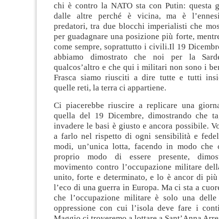
chi è contro la NATO sta con Putin: questa g
dalle altre perché è vicina, ma è l’ennes
predatori, tra due blocchi imperialisti che mo
per guadagnare una posizione più forte, mentr
come sempre, soprattutto i civili.Il 19 Dicemb
abbiamo dimostrato che noi per la Sard
qualcos’altro e che qui i militari non sono i b
Frasca siamo riusciti a dire tutte e tutti in
quelle reti, la terra ci appartiene.
Ci piacerebbe riuscire a replicare una giorn
quella del 19 Dicembre, dimostrando che tag
invadere le basi è giusto e ancora possibile. 
a farlo nel rispetto di ogni sensibilità e fedel
modi, un’unica lotta, facendo in modo che 
proprio modo di essere presente, dimos
movimento contro l’occupazione militare della
unito, forte e determinato, e lo è ancor di pi
l’eco di una guerra in Europa. Ma ci sta a cuor
che l’occupazione militare è solo una delle
oppressione con cui l’isola deve fare i conti
Maggio ci troveremo a lottare a Sant’Anna Arre