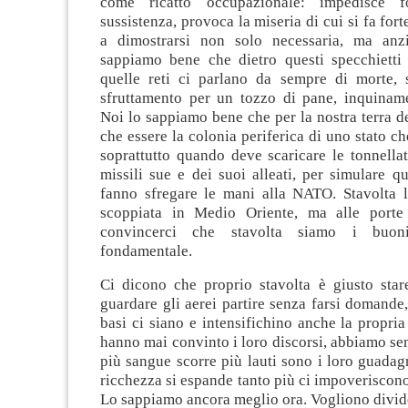
come ricatto occupazionale: impedisce f
sussistenza, provoca la miseria di cui si fa for
a dimostrarsi non solo necessaria, ma anz
sappiamo bene che dietro questi specchietti 
quelle reti ci parlano da sempre di morte, 
sfruttamento per un tozzo di pane, inquiname
Noi lo sappiamo bene che per la nostra terra d
che essere la colonia periferica di uno stato ch
soprattutto quando deve scaricare le tonnellate
missili sue e dei suoi alleati, per simulare q
fanno sfregare le mani alla NATO. Stavolta 
scoppiata in Medio Oriente, ma alle porte 
convincerci che stavolta siamo i buon
fondamentale.
Ci dicono che proprio stavolta è giusto stare
guardare gli aerei partire senza farsi domande,
basi ci siano e intensifichino anche la propria 
hanno mai convinto i loro discorsi, abbiamo s
più sangue scorre più lauti sono i loro guadagn
ricchezza si espande tanto più ci impoveriscono
Lo sappiamo ancora meglio ora. Vogliono divid