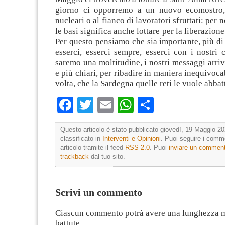
giorno ci opporremo a un nuovo ecomostro, 
nucleari o al fianco di lavoratori sfruttati: per n
le basi significa anche lottare per la liberazion
Per questo pensiamo che sia importante, più di 
esserci, esserci sempre, esserci con i nostri 
saremo una moltitudine, i nostri messaggi arriv
e più chiari, per ribadire in maniera inequivoca
volta, che la Sardegna quelle reti le vuole abbatt
Facebook
Twitter
Email
WhatsApp
Condividi
Questo articolo è stato pubblicato giovedì, 19 Maggio 20
classificato in
Interventi e Opinioni
. Puoi seguire i comm
articolo tramite il feed
RSS 2.0
. Puoi
inviare un commen
trackback
dal tuo sito.
Scrivi un commento
Ciascun commento potrà avere una lunghezza 
battute.