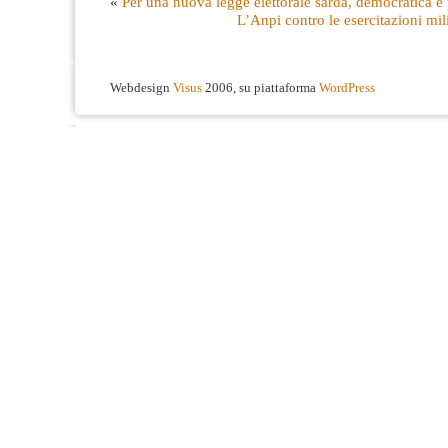
«
Per una nuova legge elettorale sarda, democratica e
L’Anpi contro le esercitazioni mil
Webdesign
Visus
2006, su piattaforma
WordPress