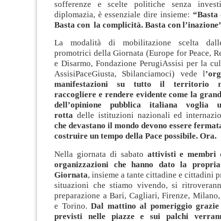
sofferenze e scelte politiche senza invest
diplomazia, è essenziale dire insieme:
“Basta 
Basta con la complicità. Basta con l’inazione
La modalità di mobilitazione scelta dal
promotrici della Giornata (Europe for Peace, Re
e Disarmo, Fondazione PerugiAssisi per la cul
AssisiPaceGiusta, Sbilanciamoci) vede l
’org
manifestazioni su tutto il territorio n
raccogliere e rendere evidente come la gra
dell’opinione pubblica italiana voglia
rotta
delle istituzioni nazionali ed internazi
che devastano il mondo devono essere fermata,
costruire un tempo della Pace possibile. Ora.
Nella giornata di sabato
attivisti e membri 
organizzazioni che hanno dato la propria
Giornata
, insieme a tante cittadine e cittadini 
situazioni che stiamo vivendo, si ritroverann
preparazione a Bari, Cagliari, Firenze, Milan
e Torino.
Dal mattino al pomeriggio grazie 
previsti nelle piazze e sui palchi verrann