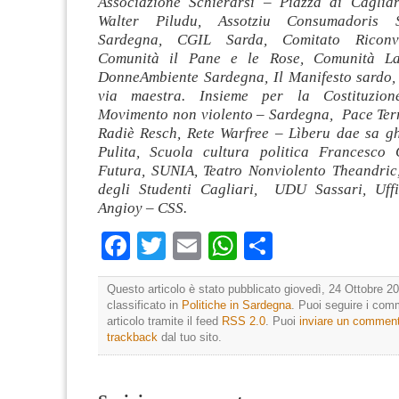
Associazione Schierarsi – Piazza di Cagliar
Walter Piludu, Assotziu Consumadoris 
Sardegna, CGIL Sarda, Comitato Ricon
Comunità il Pane e le Rose, Comunità La
DonneAmbiente Sardegna, Il Manifesto sardo
via maestra. Insieme per la Costituzion
Movimento non violento – Sardegna, Pace Terr
Radiè Resch, Rete Warfree – Lìberu dae sa g
Pulita, Scuola cultura politica Francesco 
Futura, SUNIA, Teatro Nonviolento Theandri
degli Studenti Cagliari, UDU Sassari, Uffi
Angioy – CSS.
Facebook
Twitter
Email
WhatsApp
Condividi
Questo articolo è stato pubblicato giovedì, 24 Ottobre 20
classificato in
Politiche in Sardegna
. Puoi seguire i com
articolo tramite il feed
RSS 2.0
. Puoi
inviare un commen
trackback
dal tuo sito.